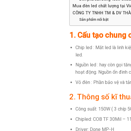
Mua đèn led chất lượng tại V
CÔNG TY TNHH TM & DV THÀ
Sản phẩm nổi bật
1. Cấu tạo chung 
Chip led : Mắt led là linh k
led.
Nguồn led : hay còn gọi tăn
hoạt động. Nguồn ổn đinh ch
Vỏ đèn : Phần bảo vệ và tản
2. Thông số kĩ th
Công suất: 150W ( 3 chíp 
Chipled: COB TF 30Mil – 
Driver: Done MP-H