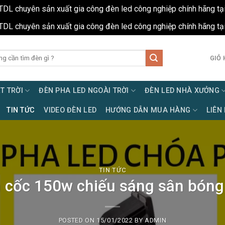
TDL chuyên sản xuất gia công đèn led công nghiệp chính hãng tạ
TDL chuyên sản xuất gia công đèn led công nghiệp chính hãng tạ
GIỎ 
T TRỜI
ĐÈN PHA LED NGOÀI TRỜI
ĐÈN LED NHÀ XƯỞNG
TIN TỨC
VIDEO ĐÈN LED
HƯỚNG DẪN MUA HÀNG
LIÊN
TIN TỨC
 cốc 150w chiếu sáng sân bóng
POSTED ON
15/01/2022
BY
ADMIN