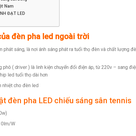
iệt Nam
NH ĐẠT LED
của đèn pha led ngoài trời
iện phát sáng, là nơi ánh sáng phát ra tuổi thọ đèn và chất lượng đ
g phô ( driver ) là linh kiện chuyển đổi điện áp, từ 220v – sang đ
ip led tuổi thọ dài hơn
 nhiệt cho đèn led
uật đèn pha LED chiếu sáng sân tennis
50w)
110lm/W