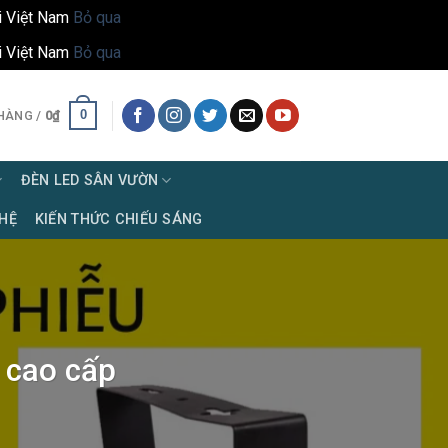
i Việt Nam
Bỏ qua
i Việt Nam
Bỏ qua
0
HÀNG /
0
₫
ĐÈN LED SÂN VƯỜN
 HỆ
KIẾN THỨC CHIẾU SÁNG
 cao cấp