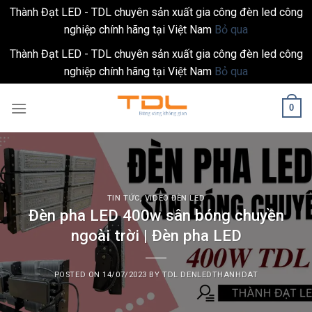
Thành Đạt LED - TDL chuyên sản xuất gia công đèn led công
nghiệp chính hãng tại Việt Nam
Bỏ qua
Thành Đạt LED - TDL chuyên sản xuất gia công đèn led công
nghiệp chính hãng tại Việt Nam
Bỏ qua
Skip
0
to
content
TIN TỨC
,
VIDEO ĐÈN LED
Đèn pha LED 400w sân bóng chuyền
ngoài trời | Đèn pha LED
POSTED ON
14/07/2023
BY
TDL DENLEDTHANHDAT