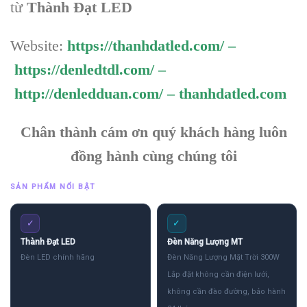
từ
Thành Đạt LED
Website:
https://thanhdatled.com/
–
https://denledtdl.com/
–
http://denledduan.com/
–
thanhdatled.com
Chân thành cám ơn quý khách hàng luôn
đồng hành cùng chúng tôi
SẢN PHẨM NỔI BẬT
✓
✓
Thành Đạt LED
Đèn Năng Lượng MT
Đèn LED chính hãng
Đèn Năng Lượng Mặt Trời 300W
Lắp đặt không cần điện lưới,
không cần đào đường, bảo hành