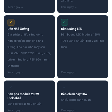
24 tháng.
✓
✓
Đèn Nhà Xưởng
Đèn Đường LED
Giải pháp chiếu sáng công
Đèn Đường LED Module 150W
nghiệp thế hệ mới cho nhà
TD14 Sáng Chuẩn, Bền Vượt Thời
xưởng, kho bãi, nhà máy sản
Gian
xuất. Chip SMD 2835 chống chói,
driver hãng lớn, IP65, bảo hành
24 tháng.
✓
✓
Đèn pha module 200W
Đèn chiếu cây 18w
Pickleball
Chiếu sáng cảnh quan
Sân Pickleball tiêu chuẩn