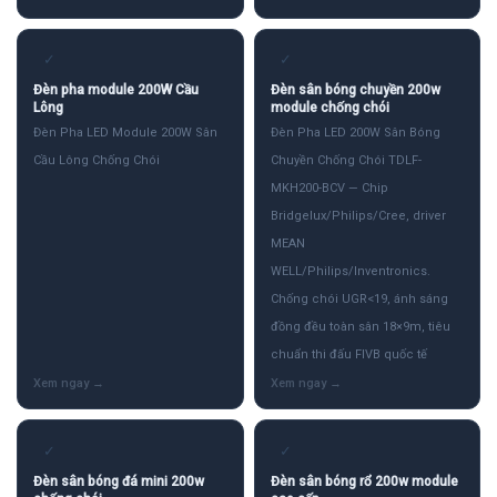
✓
✓
Đèn pha module 200W Cầu
Đèn sân bóng chuyền 200w
Lông
module chống chói
Đèn Pha LED Module 200W Sân
Đèn Pha LED 200W Sân Bóng
Cầu Lông Chống Chói
Chuyền Chống Chói TDLF-
MKH200-BCV — Chip
Bridgelux/Philips/Cree, driver
MEAN
WELL/Philips/Inventronics.
Chống chói UGR<19, ánh sáng
đồng đều toàn sân 18×9m, tiêu
chuẩn thi đấu FIVB quốc tế
✓
✓
Đèn sân bóng đá mini 200w
Đèn sân bóng rổ 200w module