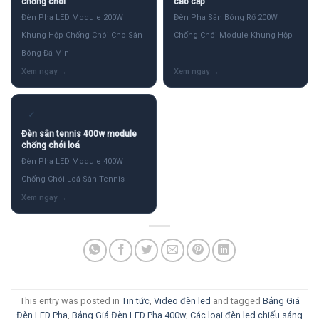
chống chói
cao cấp
Đèn Pha LED Module 200W
Đèn Pha Sân Bóng Rổ 200W
Khung Hộp Chống Chói Cho Sân
Chống Chói Module Khung Hộp
Bóng Đá Mini
✓
Đèn sân tennis 400w module
chống chói loá
Đèn Pha LED Module 400W
Chống Chói Loá Sân Tennis
This entry was posted in
Tin tức
,
Video đèn led
and tagged
Bảng Giá
Đèn LED Pha
,
Bảng Giá Đèn LED Pha 400w
,
Các loại đèn led chiếu sáng