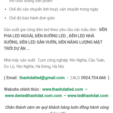
với chất lượng sản phẩm
Chế độ vận chuyển linh hoạt, vận chuyển trong ngày
Chế độ bảo hành đơn giản
Sản xuất gia công đèn led theo yêu cầu các mẫu đèn :
ĐÈN
PHA LED NGOÀI, ĐÈN ĐƯỜNG LED , ĐÈN LED NHÀ
XƯỞNG, ĐÈN LED SÂN VƯỜN, ĐÈN NĂNG LƯỢNG MẶT
TRỜI DỰ ÁN …
Nhà máy sản xuất: Cụm công nghiệp Yên Nghĩa, Cầu Tuân,
Do Lộ, Yên Nghĩa, Hà Đông, Hà Nội
( Email:
thanhdatled@gmail.com
– ZALO
0924.734.666
)
Website chính thức :
www.thanhdatled.com
–
www.denledthanhdat.com.com
–
www.ledthanhdat.com
Chân thành cám ơn quý khách hàng luôn đồng hành cùng