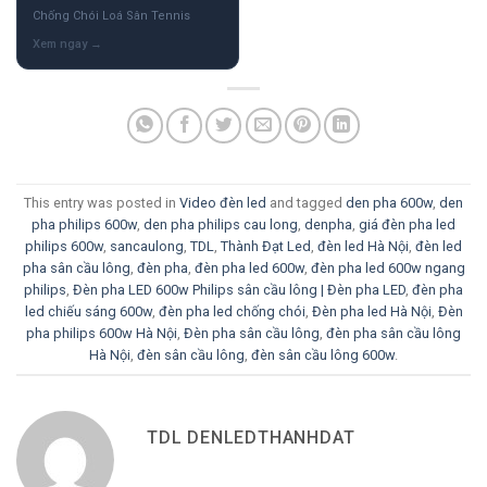
Chống Chói Loá Sân Tennis
This entry was posted in
Video đèn led
and tagged
den pha 600w
,
den
pha philips 600w
,
den pha philips cau long
,
denpha
,
giá đèn pha led
philips 600w
,
sancaulong
,
TDL
,
Thành Đạt Led
,
đèn led Hà Nội
,
đèn led
pha sân cầu lông
,
đèn pha
,
đèn pha led 600w
,
đèn pha led 600w ngang
philips
,
Đèn pha LED 600w Philips sân cầu lông | Đèn pha LED
,
đèn pha
led chiếu sáng 600w
,
đèn pha led chống chói
,
Đèn pha led Hà Nội
,
Đèn
pha philips 600w Hà Nội
,
Đèn pha sân cầu lông
,
đèn pha sân cầu lông
Hà Nội
,
đèn sân cầu lông
,
đèn sân cầu lông 600w
.
TDL DENLEDTHANHDAT