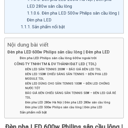
LED 280w sân cầu lông
1.1.0.6.
Đèn pha LED 500w Philips sân cầu lông |
Đèn pha LED
1.1.1.
Sản phẩm nổi bật
Nội dung bài viết
Đèn pha LED 600w Philips sân cầu lông | Đèn pha LED
Đèn pha LED Philips sân cầu lông 600w ngoài trời
CÔNG TY TNHH TM & DV THÀNH ĐẠT LED ( TDL)
ĐÈN LED SÂN TENNIS 200W – BÁO GIÁ ĐÈN LED TDL
ĐÈN LED 150W CHIẾU SÁNG SÂN TENNIS – ĐÈN PHA LED
MODULE TDL
ĐÈN LED DÙNG CHO SÂN TENNIS 100W – ĐÈN LED CHỐNG
NƯỚC TỐT
BÁO GIÁ ĐÈN CHIẾU SÁNG SÂN TENNIS 50W – ĐÈN LED GIÁ RẺ
TDL
Đèn pha LED 280w Hà Nội | Đèn pha LED 280w sân cầu lông
Đèn pha LED 500w Philips sân cầu lông | Đèn pha LED
Sản phẩm nổi bật
Đèn pha LED 600w Philips sân cầu lông |