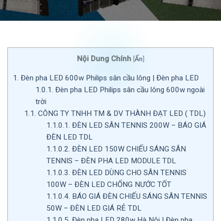
Nội Dung Chính
[
Ẩn
]
1.
Đèn pha LED 600w Philips sân cầu lông | Đèn pha LED
1.0.1.
Đèn pha LED Philips sân cầu lông 600w ngoài
trời
1.1.
CÔNG TY TNHH TM & DV THÀNH ĐẠT LED ( TDL)
1.1.0.1.
ĐÈN LED SÂN TENNIS 200W – BÁO GIÁ
ĐÈN LED TDL
1.1.0.2.
ĐÈN LED 150W CHIẾU SÁNG SÂN
TENNIS – ĐÈN PHA LED MODULE TDL
1.1.0.3.
ĐÈN LED DÙNG CHO SÂN TENNIS
100W – ĐÈN LED CHỐNG NƯỚC TỐT
1.1.0.4.
BÁO GIÁ ĐÈN CHIẾU SÁNG SÂN TENNIS
50W – ĐÈN LED GIÁ RẺ TDL
1.1.0.5.
Đèn pha LED 280w Hà Nội | Đèn pha