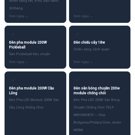
driver hãng lớn, IP65, bảo hành
24 tháng.
✓
✓
Đèn pha module 200W
Đèn chiếu cây 18w
Pickleball
Chiếu sáng cảnh quan
Sân Pickleball tiêu chuẩn
✓
✓
Đèn pha module 200W Cầu
Đèn sân bóng chuyền 200w
Lông
module chống chói
Đèn Pha LED Module 200W Sân
Đèn Pha LED 200W Sân Bóng
Cầu Lông Chống Chói
Chuyền Chống Chói TDLF-
MKH200-BCV — Chip
Bridgelux/Philips/Cree, driver
MEAN