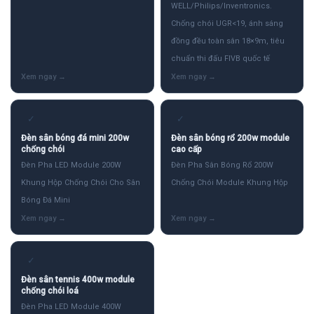
WELL/Philips/Inventronics.
Chống chói UGR<19, ánh sáng
đồng đều toàn sân 18×9m, tiêu
chuẩn thi đấu FIVB quốc tế
✓
✓
Đèn sân bóng đá mini 200w
Đèn sân bóng rổ 200w module
chống chói
cao cấp
Đèn Pha LED Module 200W
Đèn Pha Sân Bóng Rổ 200W
Khung Hộp Chống Chói Cho Sân
Chống Chói Module Khung Hộp
Bóng Đá Mini
✓
Đèn sân tennis 400w module
chống chói loá
Đèn Pha LED Module 400W