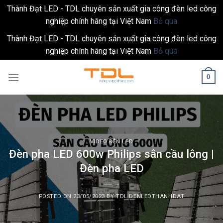
Thành Đạt LED - TDL chuyên sản xuất gia công đèn led công
nghiệp chính hãng tại Việt Nam
Bỏ qua
Thành Đạt LED - TDL chuyên sản xuất gia công đèn led công
nghiệp chính hãng tại Việt Nam
Bỏ qua
Skip
0
to
content
VIDEO ĐÈN LED
Đèn pha LED 600w Philips sân cầu lông |
Đèn pha LED
POSTED ON
23/05/2023
BY
TDL DENLEDTHANHDAT