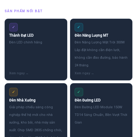
SẢN PHẨM NỔI BẬT
✓
✓
Thành Đạt LED
Đèn Năng Lượng MT
Đèn LED chính hãng
Đèn Năng Lượng Mặt Trời 300W
Lắp đặt không cần điện lưới,
không cần đào đường, bảo hành
24 tháng.
✓
✓
Đèn Nhà Xưởng
Đèn Đường LED
Giải pháp chiếu sáng công
Đèn Đường LED Module 150W
nghiệp thế hệ mới cho nhà
TD14 Sáng Chuẩn, Bền Vượt Thời
xưởng, kho bãi, nhà máy sản
Gian
xuất. Chip SMD 2835 chống chói,