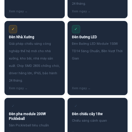
24 tháng.
✓
✓
Đèn Nhà Xưởng
Đèn Đường LED
Giải pháp chiếu sáng công
Đèn Đường LED Module 150W
nghiệp thế hệ mới cho nhà
TD14 Sáng Chuẩn, Bền Vượt Thời
xưởng, kho bãi, nhà máy sản
Gian
xuất. Chip SMD 2835 chống chói,
driver hãng lớn, IP65, bảo hành
24 tháng.
✓
✓
Đèn pha module 200W
Đèn chiếu cây 18w
Pickleball
Chiếu sáng cảnh quan
Sân Pickleball tiêu chuẩn