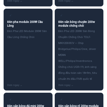
✓
✓
Đèn pha module 200W Cầu
Đèn sân bóng chuyền 200w
Lông
module chống chói
Đèn Pha LED Module 200W Sân
Đèn Pha LED 200W Sân Bóng
Cầu Lông Chống Chói
Chuyền Chống Chói TDLF-
MKH200-BCV — Chip
Bridgelux/Philips/Cree, driver
MEAN
WELL/Philips/Inventronics.
Chống chói UGR<19, ánh sáng
đồng đều toàn sân 18×9m, tiêu
chuẩn thi đấu FIVB quốc tế
✓
✓
Đèn sân bóng đá mini 200w
Đèn sân bóng rổ 200w module