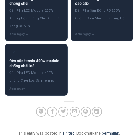
chống chói
cao cấp
Đèn Pha LED Module 200W
Đèn Pha Sân Bóng Rổ 200W
Khung Hộp Chống Chói Cho Sân
Chống Chói Module Khung Hộp
Bóng Đá Mini
✓
Đèn sân tennis 400w module
chống chói loá
Đèn Pha LED Module 400W
Chống Chói Loá Sân Tennis
This entry was posted in
Tin tức
. Bookmark the
permalink
.