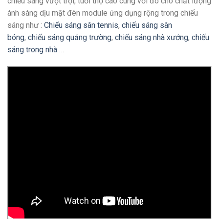
chiếu sáng vượt trội, tuổi thọ cao cùng với đó cho chất lượng
ánh sáng dịu mặt đèn module ứng dụng rộng trong chiếu
sáng như :
Chiếu sáng sân tennis
,
chiếu sáng sân
bóng
,
chiếu sáng quảng trường
,
chiếu sáng nhà xưởng
,
chiếu
sáng trong nhà
…