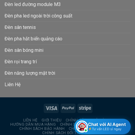
Đèn led đường module M3
Đèn pha led ngoài trời công suất
Đèn sân tennis
Đèn pha hắt biển quảng cáo
Đèn sân bóng mini
Đèn rọi trang trí
Đèn năng lượng mặt trời
Liên Hệ
LIÊN HỆ
GIỚI THIỆU
CHÍNH SÁCH TRẢ HÀNG
Chat với AI Agent
HƯỚNG DẪN MUA HÀNG
CHÍNH SÁCH BẢO MẬT THÔNG TIN
CHÍNH SÁCH BẢO HÀNH
CHÍNH SÁCH GIAO HÀNG
Tư vấn LED sỉ ngay
CHÍNH SÁCH ĐỔI TRẢ HÀNG