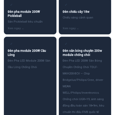
✓
✓
Đèn pha module 200W
Đèn chiếu cây 18w
Pickleball
Chiếu sáng cảnh quan
Sân Pickleball tiêu chuẩn
✓
✓
Đèn pha module 200W Cầu
Đèn sân bóng chuyền 200w
Lông
module chống chói
Đèn Pha LED Module 200W Sân
Đèn Pha LED 200W Sân Bóng
Cầu Lông Chống Chói
Chuyền Chống Chói TDLF-
MKH200-BCV — Chip
Bridgelux/Philips/Cree, driver
MEAN
WELL/Philips/Inventronics.
Chống chói UGR<19, ánh sáng
đồng đều toàn sân 18×9m, tiêu
chuẩn thi đấu FIVB quốc tế