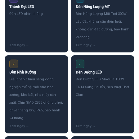
Thành Đạt LED
Đèn Năng Lượng MT
Đèn LED chính hãng
Đèn Năng Lượng Mặt Trời 300W
Lắp đặt không cần điện lưới,
không cần đào đường, bảo hành
24 tháng.
✓
✓
Đèn Nhà Xưởng
Đèn Đường LED
Giải pháp chiếu sáng công
Đèn Đường LED Module 150W
nghiệp thế hệ mới cho nhà
TD14 Sáng Chuẩn, Bền Vượt Thời
xưởng, kho bãi, nhà máy sản
Gian
xuất. Chip SMD 2835 chống chói,
driver hãng lớn, IP65, bảo hành
24 tháng.