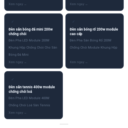
✓
✓
Đèn sân bóng đá mini 200w
Đèn sân bóng rổ 200w module
chống chói
cao cấp
Đèn Pha LED Module 200W
Đèn Pha Sân Bóng Rổ 200W
Khung Hộp Chống Chói Cho Sân
Chống Chói Module Khung Hộp
Bóng Đá Mini
✓
Đèn sân tennis 400w module
chống chói loá
Đèn Pha LED Module 400W
Chống Chói Loá Sân Tennis