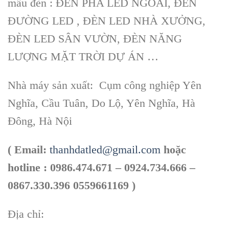
mẫu đèn : ĐÈN PHA LED NGOÀI, ĐÈN
ĐƯỜNG LED , ĐÈN LED NHÀ XƯỞNG,
ĐÈN LED SÂN VƯỜN, ĐÈN NĂNG
LƯỢNG MẶT TRỜI DỰ ÁN …
Nhà máy sản xuất: Cụm công nghiệp Yên
Nghĩa, Cầu Tuân, Do Lộ, Yên Nghĩa, Hà
Đông, Hà Nội
( Email:
thanhdatled@gmail.com
hoặc
hotline :
0986.474.671 – 0924.734.666 –
0867.330.396 0559661169 )
Địa chỉ: