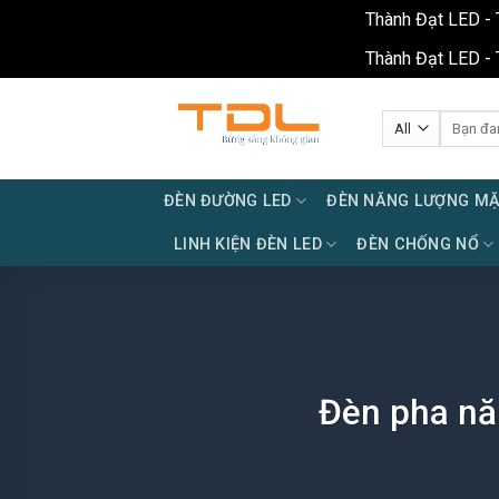
Thành Đạt LED - 
Thành Đạt LED - 
Skip
to
Tìm
kiếm:
content
ĐÈN ĐƯỜNG LED
ĐÈN NĂNG LƯỢNG MẶ
LINH KIỆN ĐÈN LED
ĐÈN CHỐNG NỔ
Đèn pha nă