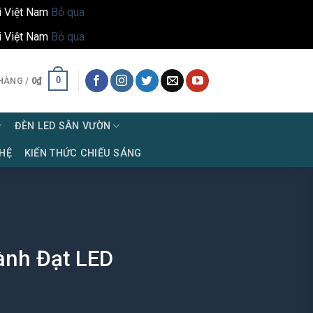
i Việt Nam
Bỏ qua
i Việt Nam
Bỏ qua
0
HÀNG /
0
₫
ĐÈN LED SÂN VƯỜN
 HỆ
KIẾN THỨC CHIẾU SÁNG
ành Đạt LED