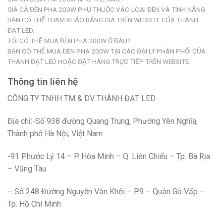
GIÁ CẢ ĐÈN PHA 200W PHỤ THUỘC VÀO LOẠI ĐÈN VÀ TÍNH NĂNG.
BẠN CÓ THỂ THAM KHẢO BẢNG GIÁ TRÊN WEBSITE CỦA THÀNH
ĐẠT LED.
TÔI CÓ THỂ MUA ĐÈN PHA 200W Ở ĐÂU?
BẠN CÓ THỂ MUA ĐÈN PHA 200W TẠI CÁC ĐẠI LÝ PHÂN PHỐI CỦA
THÀNH ĐẠT LED HOẶC ĐẶT HÀNG TRỰC TIẾP TRÊN WEBSITE.
Thông tin liên hệ
CÔNG TY TNHH TM & DV THÀNH ĐẠT LED
Địa chỉ:-Số 938 đường Quang Trung, Phường Yên Nghĩa,
Thành phố Hà Nội, Việt Nam.
-91 Phước Lý 14 – P. Hòa Minh – Q. Liên Chiểu – Tp. Bà Rịa
– Vũng Tàu
– Số 248 Đường Nguyễn Văn Khối – P.9 – Quận Gò Vấp –
Tp. Hồ Chí Minh