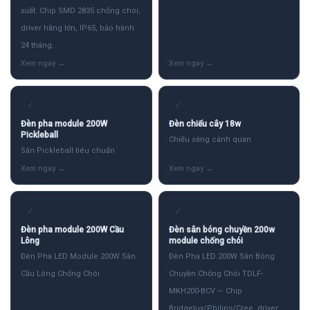
xuất. Chip SMD 2835 chống chói,
driver hãng lớn, IP65, bảo hành
24 tháng.
✓
✓
Đèn pha module 200W
Đèn chiếu cây 18w
Pickleball
Chiếu sáng cảnh quan
Sân Pickleball tiêu chuẩn
✓
✓
Đèn pha module 200W Cầu
Đèn sân bóng chuyền 200w
Lông
module chống chói
Đèn Pha LED Module 200W Sân
Đèn Pha LED 200W Sân Bóng
Cầu Lông Chống Chói
Chuyền Chống Chói TDLF-
MKH200-BCV — Chip
Bridgelux/Philips/Cree, driver