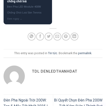
chống chói loá
Đèn Pha LED Module 400W
Chống Chói Loá Sân Tennis
This entry was posted in
Tin tức
. Bookmark the
permalink
.
TDL DENLEDTHANHDAT
Đèn Pha Ngoài Trời 200W:
Bí Quyết Chọn Đèn Pha 200W