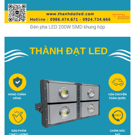
Đèn pha LED 200W SMD khung hộp