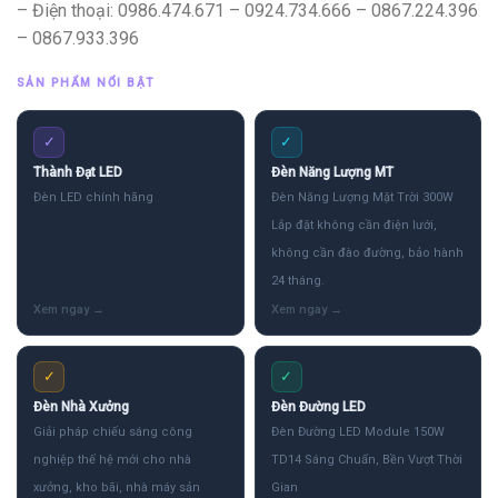
– Điện thoại: 0986.474.671 – 0924.734.666 – 0867.224.396
– 0867.933.396
SẢN PHẨM NỔI BẬT
✓
✓
Thành Đạt LED
Đèn Năng Lượng MT
Đèn LED chính hãng
Đèn Năng Lượng Mặt Trời 300W
Lắp đặt không cần điện lưới,
không cần đào đường, bảo hành
24 tháng.
✓
✓
Đèn Nhà Xưởng
Đèn Đường LED
Giải pháp chiếu sáng công
Đèn Đường LED Module 150W
nghiệp thế hệ mới cho nhà
TD14 Sáng Chuẩn, Bền Vượt Thời
xưởng, kho bãi, nhà máy sản
Gian