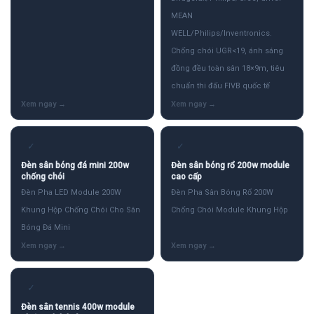
MEAN
WELL/Philips/Inventronics.
Chống chói UGR<19, ánh sáng
đồng đều toàn sân 18×9m, tiêu
chuẩn thi đấu FIVB quốc tế
✓
✓
Đèn sân bóng đá mini 200w
Đèn sân bóng rổ 200w module
chống chói
cao cấp
Đèn Pha LED Module 200W
Đèn Pha Sân Bóng Rổ 200W
Khung Hộp Chống Chói Cho Sân
Chống Chói Module Khung Hộp
Bóng Đá Mini
✓
Đèn sân tennis 400w module