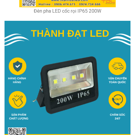
Đèn pha LED cốc rọi IP65 200W