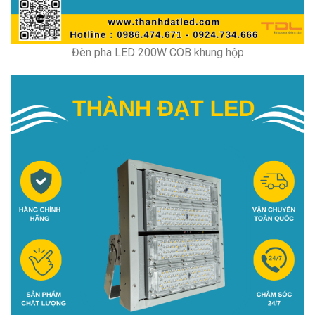
Đèn pha LED 200W COB khung hộp