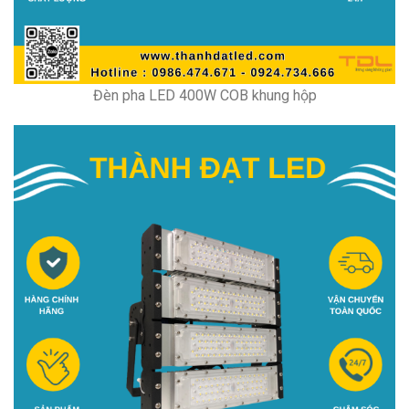
Đèn pha LED 400W COB khung hộp