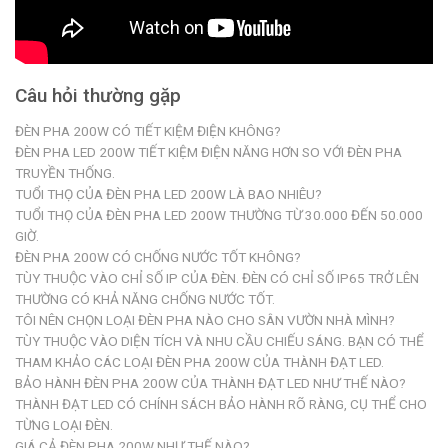
Câu hỏi thường gặp
ĐÈN PHA 200W CÓ TIẾT KIỆM ĐIỆN KHÔNG?
ĐÈN PHA LED 200W TIẾT KIỆM ĐIỆN NĂNG HƠN SO VỚI ĐÈN PHA
TRUYỀN THỐNG.
TUỔI THỌ CỦA ĐÈN PHA LED 200W LÀ BAO NHIÊU?
TUỔI THỌ CỦA ĐÈN PHA LED 200W THƯỜNG TỪ 30.000 ĐẾN 50.000
GIỜ.
ĐÈN PHA 200W CÓ CHỐNG NƯỚC TỐT KHÔNG?
TÙY THUỘC VÀO CHỈ SỐ IP CỦA ĐÈN. ĐÈN CÓ CHỈ SỐ IP65 TRỞ LÊN
THƯỜNG CÓ KHẢ NĂNG CHỐNG NƯỚC TỐT.
TÔI NÊN CHỌN LOẠI ĐÈN PHA NÀO CHO SÂN VƯỜN NHÀ MÌNH?
TÙY THUỘC VÀO DIỆN TÍCH VÀ NHU CẦU CHIẾU SÁNG. BẠN CÓ THỂ
THAM KHẢO CÁC LOẠI ĐÈN PHA 200W CỦA THÀNH ĐẠT LED.
BẢO HÀNH ĐÈN PHA 200W CỦA THÀNH ĐẠT LED NHƯ THẾ NÀO?
THÀNH ĐẠT LED CÓ CHÍNH SÁCH BẢO HÀNH RÕ RÀNG, CỤ THỂ CHO
TỪNG LOẠI ĐÈN.
GIÁ CẢ ĐÈN PHA 200W NHƯ THẾ NÀO?