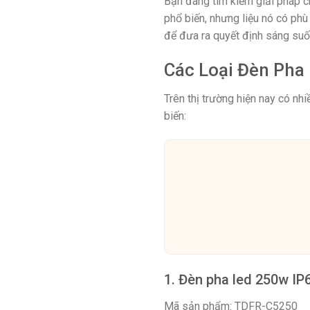
Bạn đang tìm kiếm giải pháp ch
phổ biến, nhưng liệu nó có ph
để đưa ra quyết định sáng suố
Các Loại Đèn Pha
Trên thị trường hiện nay có nhi
biến:
1. Đèn pha led 250w IP6
Mã sản phẩm: TDFR-C5250