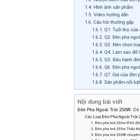
1.4.
Hình ảnh sản phẩm
1.5.
Video hướng dẫn
1.6.
Câu hỏi thường gặp
1.6.1.
Q1: Tuổi thọ của 
1.6.2.
Q2: Đèn pha ngoài
1.6.3.
Q3: Nên chọn loạ
1.6.4.
Q4: Làm sao để l
1.6.5.
Q5: Bảo hành đèn
1.6.6.
Q6: Đèn pha ngoà
1.6.7.
Q7: Giá của đèn 
1.6.8.
Sản phẩm nổi bậ
Nội dung bài viết
Đèn Pha Ngoài Trời 250W: Có
Các Loại Đèn Pha Ngoài Trời
1. Đèn pha led 250w IP65 (R
2. Đèn pha led 250w Thấu Kí
3. Đèn pha led 250W chuyê