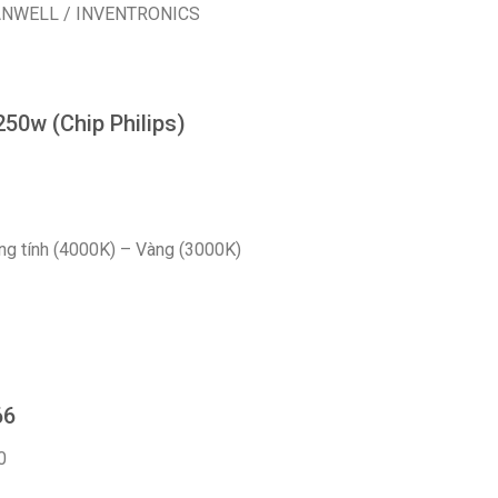
EANWELL / INVENTRONICS
250w (Chip Philips)
ng tính (4000K) – Vàng (3000K)
66
0