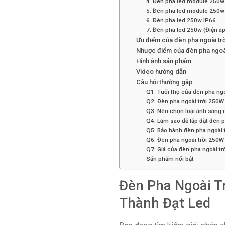
4. Đèn pha led module 250w
5. Đèn pha led module 250w 
6. Đèn pha led 250w IP66
7. Đèn pha led 250w (Điện á
Ưu điểm của đèn pha ngoài tr
Nhược điểm của đèn pha ngoài
Hình ảnh sản phẩm
Video hướng dẫn
Câu hỏi thường gặp
Q1: Tuổi thọ của đèn pha ngo
Q2: Đèn pha ngoài trời 250W 
Q3: Nên chọn loại ánh sáng 
Q4: Làm sao để lắp đặt đèn p
Q5: Bảo hành đèn pha ngoài 
Q6: Đèn pha ngoài trời 250
Q7: Giá của đèn pha ngoài t
Sản phẩm nổi bật
Đèn Pha Ngoài T
Thành Đạt Led