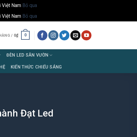
i Việt Nam
Bỏ qua
i Việt Nam
Bỏ qua
0
HÀNG /
0
₫
ĐÈN LED SÂN VƯỜN
 HỆ
KIẾN THỨC CHIẾU SÁNG
hành Đạt Led