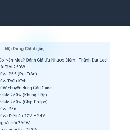
Nội Dung Chính
[
Ẩn
]
Có Nên Mua? Đánh Giá Ưu Nhược Điểm | Thành Đạt Led
ài Trời 250W
50w IP65 (Rọi Tròn)
50w Thấu Kính
50W chuyên dụng Cầu Cảng
odule 250w (Khung Hộp)
dule 250w (Chip Philips)
50w IP66
50w (Điện áp 12V – 24V)
goài trời 250W
ha ngoài trời 250W