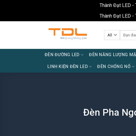
Thành Đạt LED - 
Thành Đạt LED - 
Skip
to
Tìm
kiếm:
content
ĐÈN ĐƯỜNG LED
ĐÈN NĂNG LƯỢNG MẶ
LINH KIỆN ĐÈN LED
ĐÈN CHỐNG NỔ
Đèn Pha Ngo