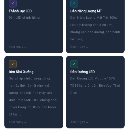
✓
✓
Thành Đạt LED
Đèn Năng Lượng MT
Đèn LED chính hãng
Đèn Năng Lượng Mặt Trời 300W
Lắp đặt không cần điện lưới,
không cần đào đường, bảo hành
24 tháng.
✓
✓
Đèn Nhà Xưởng
Đèn Đường LED
Giải pháp chiếu sáng công
Đèn Đường LED Module 150W
nghiệp thế hệ mới cho nhà
TD14 Sáng Chuẩn, Bền Vượt Thời
xưởng, kho bãi, nhà máy sản
Gian
xuất. Chip SMD 2835 chống chói,
driver hãng lớn, IP65, bảo hành
24 tháng.