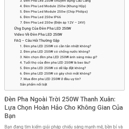
3. Đèn Pha Led 250W chuyên dụng Cầu Cảng
4. Đèn Pha Led Module 250w (Khung Hộp)
5. Đèn Pha Led Module 250w (Chip Philips)
6. Đèn Pha Led 250w IP66
7. Đèn Pha Led 250w (Điện áp 12V – 24V)
Ứng Dụng Của Đèn Pha LED 250W
Video Về Đèn Pha LED 250W
FAQ – Câu Hỏi Thường Gặp
1. Đèn pha LED 250W có cần tản nhiệt không?
2. Đèn pha LED 250W có chống nước không?
3. Nên chọn đèn pha LED 250W ánh sáng màu gì?
4. Tuổi thọ của đèn pha LED 250W là bao lâu?
5. Đèn pha LED 250W có dễ lắp đặt không?
6. Đèn pha LED 250W có gây chói mắt không?
7. Mua đèn pha LED 250W ở đâu uy tín?
Sản phẩm nổi bật
Đèn Pha Ngoài Trời 250W Thanh Xuân:
Lựa Chọn Hoàn Hảo Cho Không Gian Của
Bạn
Bạn đang tìm kiếm giải pháp chiếu sáng mạnh mẽ, bền bỉ và