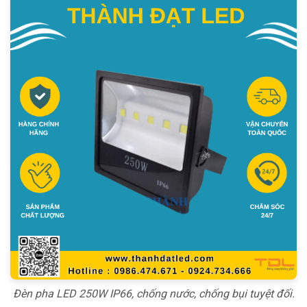
Đèn pha LED 250W IP66, chống nước, chống bụi tuyệt đối.