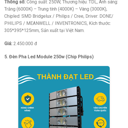
Thông số:
Công suất: 250W, Thương hiệu: TDL, Ánh sáng:
Trắng (6000K) – Trung tính (4000K) – Vàng (3000K),
Chipled: SMD Bridgelux / Philips / Cree, Driver: DONE/
PHILIPS / MEANWELL / INVENTRONICS, Kích thước:
305*395*125mm, Sản xuất tại Việt Nam.
Giá:
2.450.000 đ
5. Đèn Pha Led Module 250w (Chip Philips)