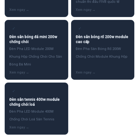
chuẩn thi đấu FIVB quốc tế
✓
✓
Đèn sân bóng đá mini 200w
Đèn sân bóng rổ 200w module
chống chói
cao cấp
Đèn Pha LED Module 200W
Đèn Pha Sân Bóng Rổ 200W
Khung Hộp Chống Chói Cho Sân
Chống Chói Module Khung Hộp
Bóng Đá Mini
✓
Đèn sân tennis 400w module
chống chói loá
Đèn Pha LED Module 400W
Chống Chói Loá Sân Tennis