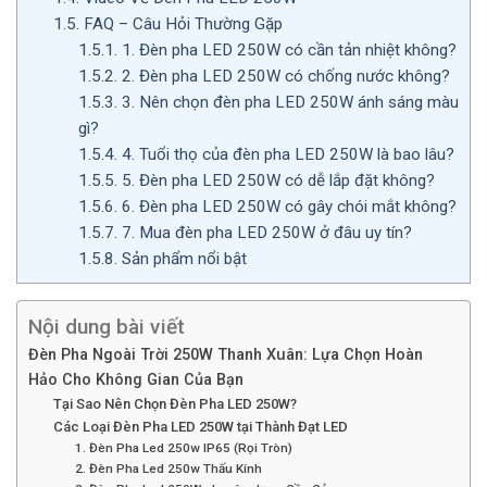
1.5.
FAQ – Câu Hỏi Thường Gặp
1.5.1.
1. Đèn pha LED 250W có cần tản nhiệt không?
1.5.2.
2. Đèn pha LED 250W có chống nước không?
1.5.3.
3. Nên chọn đèn pha LED 250W ánh sáng màu
gì?
1.5.4.
4. Tuổi thọ của đèn pha LED 250W là bao lâu?
1.5.5.
5. Đèn pha LED 250W có dễ lắp đặt không?
1.5.6.
6. Đèn pha LED 250W có gây chói mắt không?
1.5.7.
7. Mua đèn pha LED 250W ở đâu uy tín?
1.5.8.
Sản phẩm nổi bật
Nội dung bài viết
Đèn Pha Ngoài Trời 250W Thanh Xuân: Lựa Chọn Hoàn
Hảo Cho Không Gian Của Bạn
Tại Sao Nên Chọn Đèn Pha LED 250W?
Các Loại Đèn Pha LED 250W tại Thành Đạt LED
1. Đèn Pha Led 250w IP65 (Rọi Tròn)
2. Đèn Pha Led 250w Thấu Kính