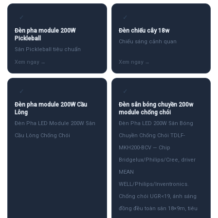
✓
✓
Đèn pha module 200W
Đèn chiếu cây 18w
Pickleball
Chiếu sáng cảnh quan
Sân Pickleball tiêu chuẩn
✓
✓
Đèn pha module 200W Cầu
Đèn sân bóng chuyền 200w
Lông
module chống chói
Đèn Pha LED Module 200W Sân
Đèn Pha LED 200W Sân Bóng
Cầu Lông Chống Chói
Chuyền Chống Chói TDLF-
MKH200-BCV — Chip
Bridgelux/Philips/Cree, driver
MEAN
WELL/Philips/Inventronics.
Chống chói UGR<19, ánh sáng
đồng đều toàn sân 18×9m, tiêu