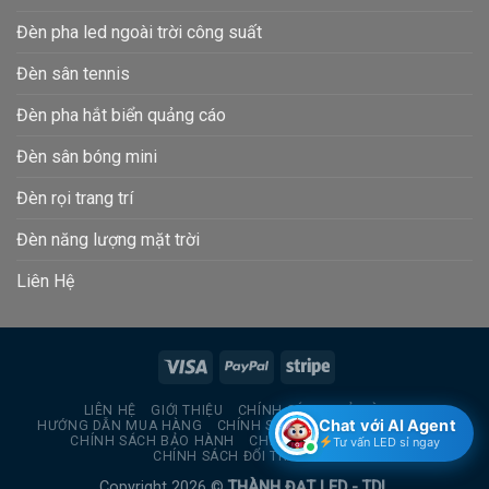
Đèn pha led ngoài trời công suất
Đèn sân tennis
Đèn pha hắt biển quảng cáo
Đèn sân bóng mini
Đèn rọi trang trí
Đèn năng lượng mặt trời
Liên Hệ
LIÊN HỆ
GIỚI THIỆU
CHÍNH SÁCH TRẢ HÀNG
Chat với AI Agent
HƯỚNG DẪN MUA HÀNG
CHÍNH SÁCH BẢO MẬT THÔNG TIN
CHÍNH SÁCH BẢO HÀNH
CHÍNH SÁCH GIAO HÀNG
Tư vấn LED sỉ ngay
CHÍNH SÁCH ĐỔI TRẢ HÀNG
Copyright 2026 ©
THÀNH ĐẠT LED - TDL