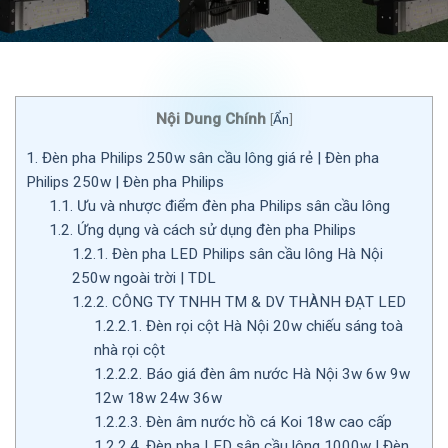
Nội Dung Chính
[
Ẩn
]
1.
Đèn pha Philips 250w sân cầu lông giá rẻ | Đèn pha
Philips 250w | Đèn pha Philips
1.1.
Ưu và nhược điểm đèn pha Philips sân cầu lông
1.2.
Ứng dụng và cách sử dụng đèn pha Philips
1.2.1.
Đèn pha LED Philips sân cầu lông Hà Nội
250w ngoài trời | TDL
1.2.2.
CÔNG TY TNHH TM & DV THÀNH ĐẠT LED
1.2.2.1.
Đèn rọi cột Hà Nội 20w chiếu sáng toà
nhà rọi cột
1.2.2.2.
Báo giá đèn âm nước Hà Nội 3w 6w 9w
12w 18w 24w 36w
1.2.2.3.
Đèn âm nước hồ cá Koi 18w cao cấp
1.2.2.4.
Đèn pha LED sân cầu lông 1000w | Đèn