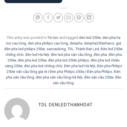
This entry was posted in
Tin tức
and tagged
den led 250w
,
den pha ha
noi cau long
,
den pha philips cau long
,
denpha
,
denpha250whanoi
,
giá
đèn pha led philips 250w
,
sancaulong
,
TDL
,
Thành Đạt Led
,
Đèn led 250w
chống chói
,
đèn led Hà Nội
,
đèn led pha sân cầu lông
,
đèn pha
,
đèn pha
250w
,
đèn pha led 250w
,
đèn pha led 250w philips
,
đèn pha led chiếu
sáng 250w
,
đèn pha led chống chói
,
Đèn pha led Hà Nội
,
Đèn pha Philips
250w sân cầu lông giá rẻ | Đèn pha Philips 250w | Đèn pha Philips
,
Đèn
pha sân cầu lông
,
đèn pha sân cầu lông Hà Nội
,
đèn sân cầu 250w
,
đèn
sân cầu lông
.
TDL DENLEDTHANHDAT