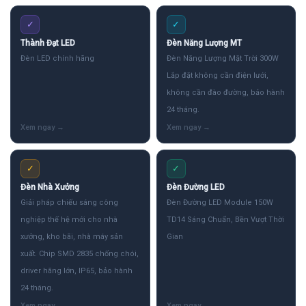
✓
✓
Thành Đạt LED
Đèn Năng Lượng MT
Đèn LED chính hãng
Đèn Năng Lượng Mặt Trời 300W
Lắp đặt không cần điện lưới,
không cần đào đường, bảo hành
24 tháng.
✓
✓
Đèn Nhà Xưởng
Đèn Đường LED
Giải pháp chiếu sáng công
Đèn Đường LED Module 150W
nghiệp thế hệ mới cho nhà
TD14 Sáng Chuẩn, Bền Vượt Thời
xưởng, kho bãi, nhà máy sản
Gian
xuất. Chip SMD 2835 chống chói,
driver hãng lớn, IP65, bảo hành
24 tháng.