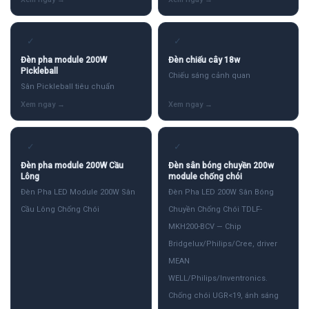
✓
✓
Đèn pha module 200W
Đèn chiếu cây 18w
Pickleball
Chiếu sáng cảnh quan
Sân Pickleball tiêu chuẩn
✓
✓
Đèn pha module 200W Cầu
Đèn sân bóng chuyền 200w
Lông
module chống chói
Đèn Pha LED Module 200W Sân
Đèn Pha LED 200W Sân Bóng
Cầu Lông Chống Chói
Chuyền Chống Chói TDLF-
MKH200-BCV — Chip
Bridgelux/Philips/Cree, driver
MEAN
WELL/Philips/Inventronics.
Chống chói UGR<19, ánh sáng