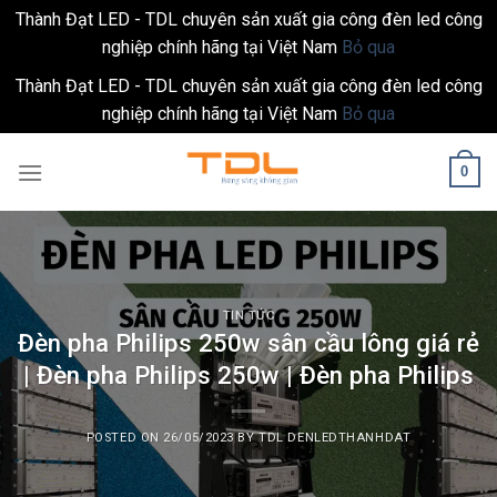
Thành Đạt LED - TDL chuyên sản xuất gia công đèn led công
nghiệp chính hãng tại Việt Nam
Bỏ qua
Thành Đạt LED - TDL chuyên sản xuất gia công đèn led công
nghiệp chính hãng tại Việt Nam
Bỏ qua
Skip
0
to
content
TIN TỨC
Đèn pha Philips 250w sân cầu lông giá rẻ
| Đèn pha Philips 250w | Đèn pha Philips
POSTED ON
26/05/2023
BY
TDL DENLEDTHANHDAT