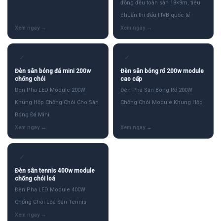
đồng đều toàn sân 18×9m, tiêu
chuẩn thi đấu FIVB quốc tế
✓
✓
Đèn sân bóng đá mini 200w
Đèn sân bóng rổ 200w module
chống chói
cao cấp
Đèn Pha LED Module 200W
Đèn Pha Sân Bóng Rổ 200W
Khung Hộp Chống Chói Cho Sân
Chống Chói Module Khung Hộp
Bóng Đá Mini
✓
Đèn sân tennis 400w module
chống chói loá
Đèn Pha LED Module 400W
Chống Chói Loá Sân Tennis