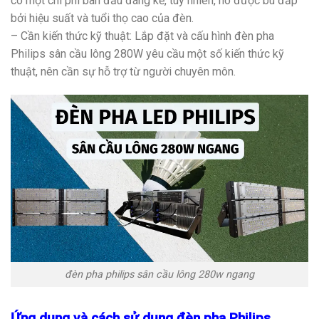
có một chi phí ban đầu đáng kể, tuy nhiên, nó được bù đắp
bởi hiệu suất và tuổi thọ cao của đèn.
– Cần kiến thức kỹ thuật: Lắp đặt và cấu hình đèn pha
Philips sân cầu lông 280W yêu cầu một số kiến thức kỹ
thuật, nên cần sự hỗ trợ từ người chuyên môn.
đèn pha philips sân cầu lông 280w ngang
Ứng dụng và cách sử dụng đèn pha Philips