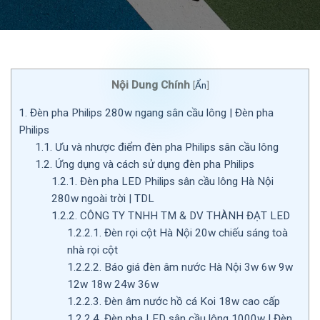
Nội Dung Chính
[
Ẩn
]
1.
Đèn pha Philips 280w ngang sân cầu lông | Đèn pha
Philips
1.1.
Ưu và nhược điểm đèn pha Philips sân cầu lông
1.2.
Ứng dụng và cách sử dụng đèn pha Philips
1.2.1.
Đèn pha LED Philips sân cầu lông Hà Nội
280w ngoài trời | TDL
1.2.2.
CÔNG TY TNHH TM & DV THÀNH ĐẠT LED
1.2.2.1.
Đèn rọi cột Hà Nội 20w chiếu sáng toà
nhà rọi cột
1.2.2.2.
Báo giá đèn âm nước Hà Nội 3w 6w 9w
12w 18w 24w 36w
1.2.2.3.
Đèn âm nước hồ cá Koi 18w cao cấp
1.2.2.4.
Đèn pha LED sân cầu lông 1000w | Đèn