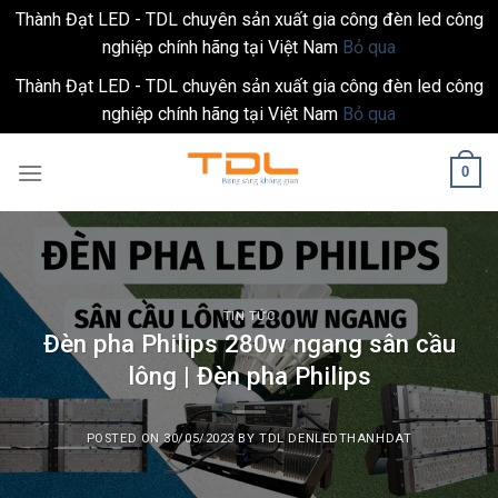
Thành Đạt LED - TDL chuyên sản xuất gia công đèn led công
nghiệp chính hãng tại Việt Nam
Bỏ qua
Thành Đạt LED - TDL chuyên sản xuất gia công đèn led công
nghiệp chính hãng tại Việt Nam
Bỏ qua
Skip
0
to
content
TIN TỨC
Đèn pha Philips 280w ngang sân cầu
lông | Đèn pha Philips
POSTED ON
30/05/2023
BY
TDL DENLEDTHANHDAT