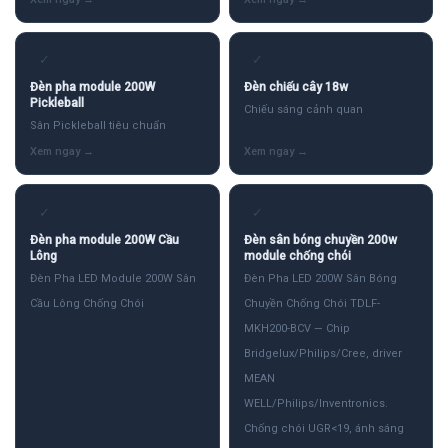
✓
✓
Đèn pha module 200W
Đèn chiếu cây 18w
Pickleball
Chiếu sáng cảnh quan
Sân Pickleball tiêu chuẩn
✓
✓
Đèn pha module 200W Cầu
Đèn sân bóng chuyền 200w
Lông
module chống chói
Đèn Pha LED Module 200W Sân
Đèn Pha LED 200W Sân Bóng
Cầu Lông Chống Chói
Chuyền Chống Chói TDLF-
MKH200-BCV — Chip
Bridgelux/Philips/Cree, driver
MEAN
WELL/Philips/Inventronics.
Chống chói UGR<19, ánh sáng