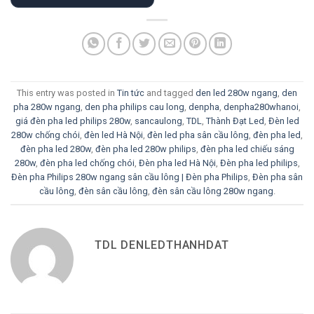
This entry was posted in
Tin tức
and tagged
den led 280w ngang
,
den
pha 280w ngang
,
den pha philips cau long
,
denpha
,
denpha280whanoi
,
giá đèn pha led philips 280w
,
sancaulong
,
TDL
,
Thành Đạt Led
,
Đèn led
280w chống chói
,
đèn led Hà Nội
,
đèn led pha sân cầu lông
,
đèn pha led
,
đèn pha led 280w
,
đèn pha led 280w philips
,
đèn pha led chiếu sáng
280w
,
đèn pha led chống chói
,
Đèn pha led Hà Nội
,
Đèn pha led philips
,
Đèn pha Philips 280w ngang sân cầu lông | Đèn pha Philips
,
Đèn pha sân
cầu lông
,
đèn sân cầu lông
,
đèn sân cầu lông 280w ngang
.
TDL DENLEDTHANHDAT