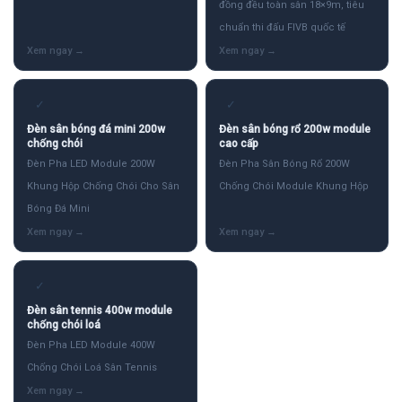
đồng đều toàn sân 18×9m, tiêu
chuẩn thi đấu FIVB quốc tế
✓
✓
Đèn sân bóng đá mini 200w
Đèn sân bóng rổ 200w module
chống chói
cao cấp
Đèn Pha LED Module 200W
Đèn Pha Sân Bóng Rổ 200W
Khung Hộp Chống Chói Cho Sân
Chống Chói Module Khung Hộp
Bóng Đá Mini
✓
Đèn sân tennis 400w module
chống chói loá
Đèn Pha LED Module 400W
Chống Chói Loá Sân Tennis