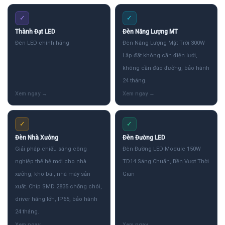
✓
✓
Thành Đạt LED
Đèn Năng Lượng MT
Đèn LED chính hãng
Đèn Năng Lượng Mặt Trời 300W
Lắp đặt không cần điện lưới,
không cần đào đường, bảo hành
24 tháng.
✓
✓
Đèn Nhà Xưởng
Đèn Đường LED
Giải pháp chiếu sáng công
Đèn Đường LED Module 150W
nghiệp thế hệ mới cho nhà
TD14 Sáng Chuẩn, Bền Vượt Thời
xưởng, kho bãi, nhà máy sản
Gian
xuất. Chip SMD 2835 chống chói,
driver hãng lớn, IP65, bảo hành
24 tháng.