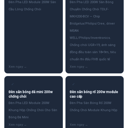
Đèn Pha LED Module 200W Sân
Đèn Pha LED 200W Sân Bóng
Cầu Lông Chống Chói
Chuyền Chống Chói TDLF-
MKH200-BCV — Chip
Bridgelux/Philips/Cree, driver
MEAN
WELL/Philips/Inventronics.
Chống chói UGR<19, ánh sáng
đồng đều toàn sân 18×9m, tiêu
chuẩn thi đấu FIVB quốc tế
✓
✓
Đèn sân bóng đá mini 200w
Đèn sân bóng rổ 200w module
chống chói
cao cấp
Đèn Pha LED Module 200W
Đèn Pha Sân Bóng Rổ 200W
Khung Hộp Chống Chói Cho Sân
Chống Chói Module Khung Hộp
Bóng Đá Mini