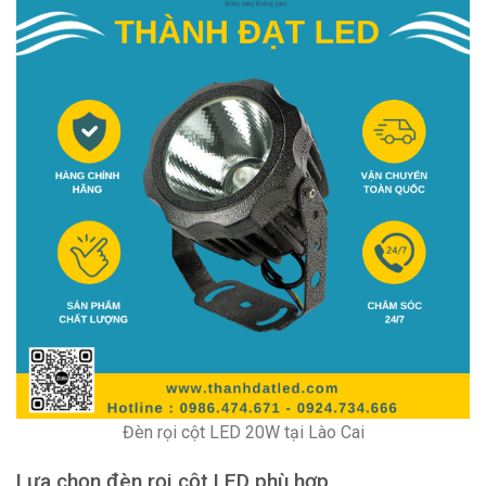
Đèn rọi cột LED 20W tại Lào Cai
Lựa chọn đèn rọi cột LED phù hợp