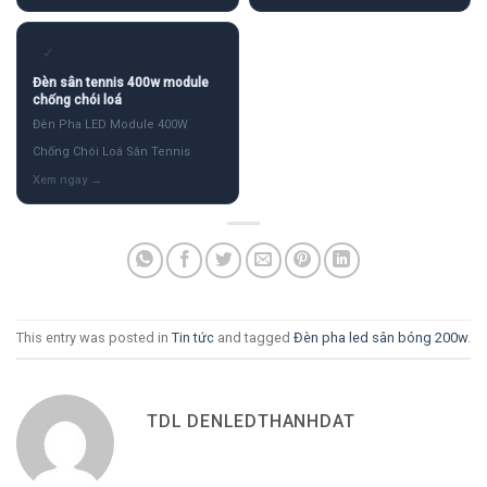
✓
Đèn sân tennis 400w module
chống chói loá
Đèn Pha LED Module 400W
Chống Chói Loá Sân Tennis
This entry was posted in
Tin tức
and tagged
Đèn pha led sân bóng 200w
.
TDL DENLEDTHANHDAT