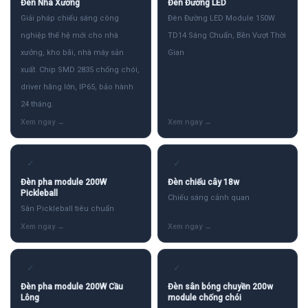
Đèn Nhà Xưởng
Đèn Đường LED
Giải pháp chiếu sáng công
Đèn Đường LED Module 150W
nghiệp thế hệ mới cho nhà
TD14 Sáng Chuẩn, Bền Vượt Thời
xưởng, kho bãi, nhà máy sản
Gian
xuất. Chip SMD 2835 chống chói,
driver hãng lớn, IP65, bảo hành
24 tháng.
✓
✓
Đèn pha module 200W
Đèn chiếu cây 18w
Pickleball
Chiếu sáng cảnh quan
Sân Pickleball tiêu chuẩn
✓
✓
Đèn pha module 200W Cầu
Đèn sân bóng chuyền 200w
Lông
module chống chói