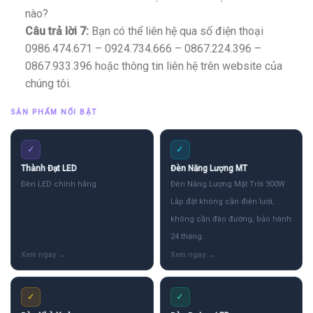
nào?
Câu trả lời 7:
Bạn có thể liên hệ qua số điện thoại
0986.474.671 – 0924.734.666 – 0867.224.396 –
0867.933.396 hoặc thông tin liên hệ trên website của
chúng tôi.
SẢN PHẨM NỔI BẬT
✓
✓
Thành Đạt LED
Đèn Năng Lượng MT
Đèn LED chính hãng
Đèn Năng Lượng Mặt Trời 300W
Lắp đặt không cần điện lưới,
không cần đào đường, bảo hành
24 tháng.
✓
✓