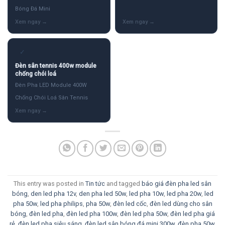
Bóng Đá Mini
✓
Đèn sân tennis 400w module
chống chói loá
Đèn Pha LED Module 400W
Chống Chói Loá Sân Tennis
This entry was posted in
Tin tức
and tagged
báo giá đèn pha led sân
bóng
,
den led pha 12v
,
den pha led 50w
,
led pha 10w
,
led pha 20w
,
led
pha 50w
,
led pha philips
,
pha 50w
,
đèn led cốc
,
đèn led dùng cho sân
bóng
,
đèn led pha
,
đèn led pha 100w
,
đèn led pha 50w
,
đèn led pha giá
rẻ
,
đèn led pha siêu sáng
,
đèn led sân bóng đá mini 300w
,
đèn pha 50w
,