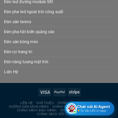
Đèn led đường module M3
Đèn pha led ngoài trời công suất
Đèn sân tennis
Đèn pha hắt biển quảng cáo
Đèn sân bóng mini
Đèn rọi trang trí
Đèn năng lượng mặt trời
Liên Hệ
LIÊN HỆ
GIỚI THIỆU
CHÍNH SÁCH TRẢ HÀNG
Chat với AI Agent
HƯỚNG DẪN MUA HÀNG
CHÍNH SÁCH BẢO MẬT THÔNG TIN
CHÍNH SÁCH BẢO HÀNH
CHÍNH SÁCH GIAO HÀNG
Tư vấn LED sỉ ngay
CHÍNH SÁCH ĐỔI TRẢ HÀNG