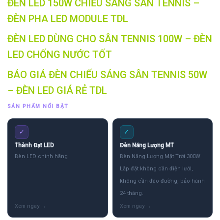
ĐÈN LED 150W CHIẾU SÁNG SÂN TENNIS –
ĐÈN PHA LED MODULE TDL
ĐÈN LED DÙNG CHO SÂN TENNIS 100W – ĐÈN
LED CHỐNG NƯỚC TỐT
BÁO GIÁ ĐÈN CHIẾU SÁNG SÂN TENNIS 50W
– ĐÈN LED GIÁ RẺ TDL
SẢN PHẨM NỔI BẬT
✓
✓
Thành Đạt LED
Đèn Năng Lượng MT
Đèn LED chính hãng
Đèn Năng Lượng Mặt Trời 300W
Lắp đặt không cần điện lưới,
không cần đào đường, bảo hành
24 tháng.