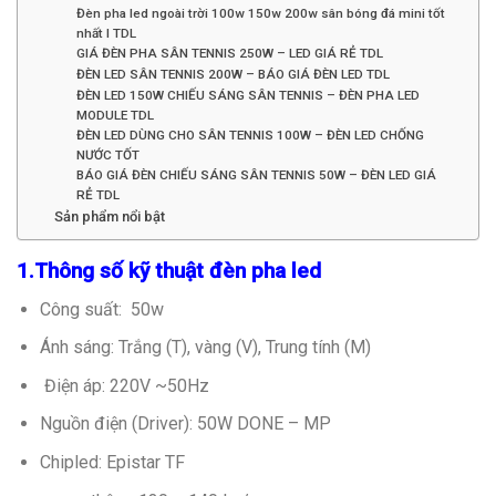
Đèn pha led ngoài trời 100w 150w 200w sân bóng đá mini tốt
nhất l TDL
GIÁ ĐÈN PHA SÂN TENNIS 250W – LED GIÁ RẺ TDL
ĐÈN LED SÂN TENNIS 200W – BÁO GIÁ ĐÈN LED TDL
ĐÈN LED 150W CHIẾU SÁNG SÂN TENNIS – ĐÈN PHA LED
MODULE TDL
ĐÈN LED DÙNG CHO SÂN TENNIS 100W – ĐÈN LED CHỐNG
NƯỚC TỐT
BÁO GIÁ ĐÈN CHIẾU SÁNG SÂN TENNIS 50W – ĐÈN LED GIÁ
RẺ TDL
Sản phẩm nổi bật
1.Thông số kỹ thuật đèn pha led
Công suất: 50w
Ánh sáng: Trắng (T), vàng (V), Trung tính (M)
Điện áp: 220V ~50Hz
Nguồn điện (Driver): 50W DONE – MP
Chipled: Epistar TF