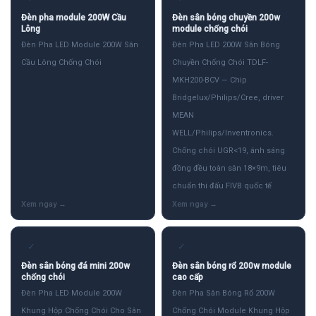
Đèn pha module 200W Cầu
Đèn sân bóng chuyền 200w
Lông
module chống chói
Đèn Pha LED Module 200W Sân
Đèn Pha LED 200W Sân Bóng
Cầu Lông Chống Chói
Chuyền Chống Chói TDLF-
MKH200-BCV — Chip
Bridgelux/Philips/Cree, driver
MEAN
WELL/Philips/Inventronics.
Chống chói UGR<19, ánh sáng
đồng đều toàn sân 18×9m, tiêu
chuẩn thi đấu FIVB quốc tế
✓
✓
Đèn sân bóng đá mini 200w
Đèn sân bóng rổ 200w module
chống chói
cao cấp
Đèn Pha LED Module 200W
Đèn Pha Sân Bóng Rổ 200W
Khung Hộp Chống Chói Cho Sân
Chống Chói Module Khung Hộp