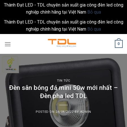
Thành Đạt LED - TDL chuyên sản xuất gia công đèn led công
nghiệp chính hãng tại Việt Nam
Bỏ qua
Thành Đạt LED - TDL chuyên sản xuất gia công đèn led công
nghiệp chính hãng tại Việt Nam
Bỏ qua
Skip
0
to
content
TIN TỨC
Đèn sân bóng đá mini 50w mới nhất –
Đèn pha led TDL
POSTED ON
24/08/2022
BY
ADMIN