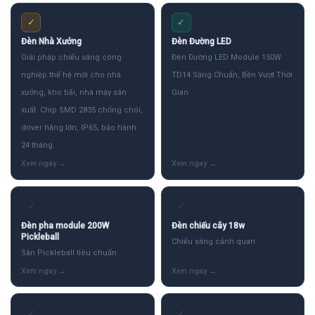
✓
✓
Đèn Nhà Xưởng
Đèn Đường LED
Giải pháp chiếu sáng công
Đèn Đường LED Module 150W
nghiệp thế hệ mới cho nhà
TD14 Sáng Chuẩn, Bền Vượt Thời
xưởng, kho bãi, nhà máy sản
Gian
xuất. Chip SMD 2835 chống chói,
driver hãng lớn, IP65, bảo hành
24 tháng.
✓
✓
Đèn pha module 200W
Đèn chiếu cây 18w
Pickleball
Chiếu sáng cảnh quan
Sân Pickleball tiêu chuẩn
✓
✓