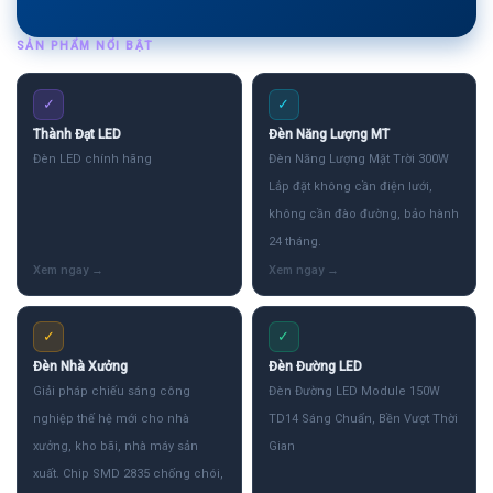
SẢN PHẨM NỔI BẬT
✓
✓
Thành Đạt LED
Đèn Năng Lượng MT
Đèn LED chính hãng
Đèn Năng Lượng Mặt Trời 300W
Lắp đặt không cần điện lưới,
không cần đào đường, bảo hành
24 tháng.
✓
✓
Đèn Nhà Xưởng
Đèn Đường LED
Giải pháp chiếu sáng công
Đèn Đường LED Module 150W
nghiệp thế hệ mới cho nhà
TD14 Sáng Chuẩn, Bền Vượt Thời
xưởng, kho bãi, nhà máy sản
Gian
xuất. Chip SMD 2835 chống chói,