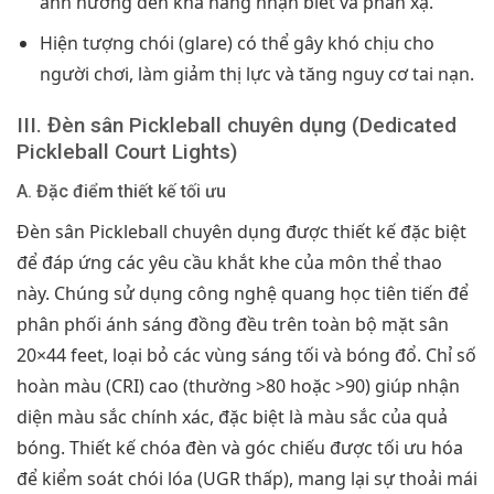
ảnh hưởng đến khả năng nhận biết và phản xạ.
Hiện tượng chói (glare) có thể gây khó chịu cho
người chơi, làm giảm thị lực và tăng nguy cơ tai nạn.
III. Đèn sân Pickleball chuyên dụng (Dedicated
Pickleball Court Lights)
A. Đặc điểm thiết kế tối ưu
Đèn sân Pickleball chuyên dụng được thiết kế đặc biệt
để đáp ứng các yêu cầu khắt khe của môn thể thao
này. Chúng sử dụng công nghệ quang học tiên tiến để
phân phối ánh sáng đồng đều trên toàn bộ mặt sân
20×44 feet, loại bỏ các vùng sáng tối và bóng đổ. Chỉ số
hoàn màu (CRI) cao (thường >80 hoặc >90) giúp nhận
diện màu sắc chính xác, đặc biệt là màu sắc của quả
bóng. Thiết kế chóa đèn và góc chiếu được tối ưu hóa
để kiểm soát chói lóa (UGR thấp), mang lại sự thoải mái