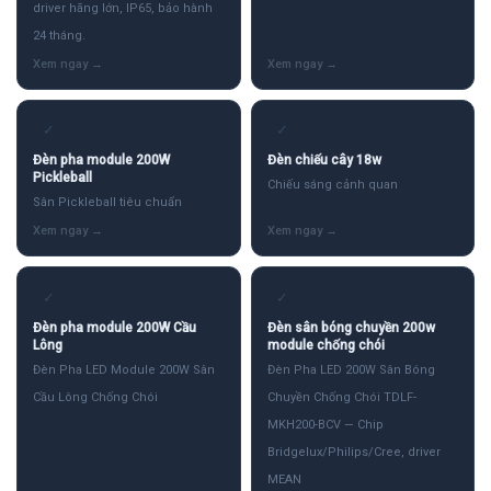
driver hãng lớn, IP65, bảo hành
24 tháng.
✓
✓
Đèn pha module 200W
Đèn chiếu cây 18w
Pickleball
Chiếu sáng cảnh quan
Sân Pickleball tiêu chuẩn
✓
✓
Đèn pha module 200W Cầu
Đèn sân bóng chuyền 200w
Lông
module chống chói
Đèn Pha LED Module 200W Sân
Đèn Pha LED 200W Sân Bóng
Cầu Lông Chống Chói
Chuyền Chống Chói TDLF-
MKH200-BCV — Chip
Bridgelux/Philips/Cree, driver
MEAN