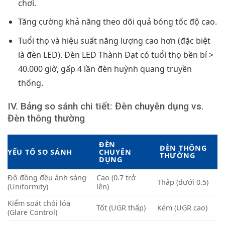
chơi.
Tăng cường khả năng theo dõi quả bóng tốc độ cao.
Tuổi thọ và hiệu suất năng lượng cao hơn (đặc biệt
là đèn LED). Đèn LED Thành Đạt có tuổi thọ bền bỉ >
40.000 giờ, gấp 4 lần đèn huỳnh quang truyền
thống.
IV. Bảng so sánh chi tiết: Đèn chuyên dụng vs.
Đèn thông thường
ĐÈN
ĐÈN THÔNG
YẾU TỐ SO SÁNH
CHUYÊN
THƯỜNG
DỤNG
Độ đồng đều ánh sáng
Cao (0.7 trở
Thấp (dưới 0.5)
(Uniformity)
lên)
Kiểm soát chói lóa
Tốt (UGR thấp)
Kém (UGR cao)
(Glare Control)