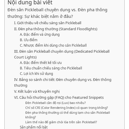
Nội dung bài viết
Đèn sân Pickleball chuyên dụng vs. Đèn pha thông
thường: Sự khác biệt nằm ở đâu?
I. Giới thiệu về chiếu sáng sân Pickleball
II. Đèn pha thông thường (Standard Floodlights)
A. Đặc điểm và ứng dụng
B. Ưu điểm
C. Nhược điểm khi dùng cho sân Pickleball
III. Đèn sân Pickleball chuyên dụng (Dedicated Pickleball
Court Lights)
A. Đặc điểm thiết kế tối ưu
B. Tiêu chuẩn chiếu sáng cho Pickleball
C. Lợi ích khi sử dụng
IV. Bảng so sánh chi tiết: Đèn chuyên dụng vs. Đèn thông
thường
V. Kết luận và Khuyến nghị
VI. Câu hỏi thường gặp (FAQ) cho Featured Snippets
Đèn Pickleball cần độ rọi (Lux) bao nhiêu?
Chỉ số CRI (Color Rendering Index) có quan trọng không?
Đèn pha thông thường có thể dùng tạm cho sân Pickleball
không?
Làm thế nào để giảm chói lóa trên sân Pickleball?
Sản phẩm nổi bật