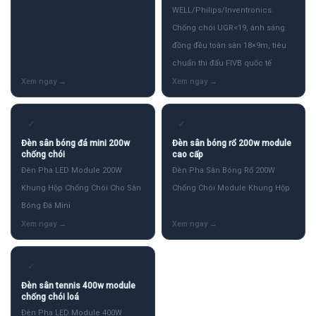
WELL/Philips/Inventronics.
Chống chói UGR<19, ánh sáng
đồng đều toàn sân 18×9m, tiêu
chuẩn thi đấu FIVB quốc tế
✓
✓
Đèn sân bóng đá mini 200w
Đèn sân bóng rổ 200w module
chống chói
cao cấp
Đèn Pha LED Module 200W
Đèn Pha Sân Bóng Rổ 200W
Khung Hộp Chống Chói Cho Sân
Chống Chói Module Khung Hộp
Bóng Đá Mini
✓
Đèn sân tennis 400w module
chống chói loá
Đèn Pha LED Module 400W