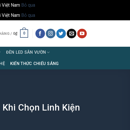
i Việt Nam
Bỏ qua
i Việt Nam
Bỏ qua
0
HÀNG /
0
₫
ĐÈN LED SÂN VƯỜN
 HỆ
KIẾN THỨC CHIẾU SÁNG
 Khi Chọn Linh Kiện