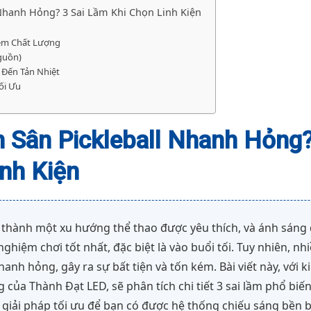
 Nhanh Hỏng? 3 Sai Lầm Khi Chọn Linh Kiện
Kém Chất Lượng
guồn)
 Đến Tản Nhiệt
ối Ưu
n Sân Pickleball Nhanh Hỏng
inh Kiện
ở thành một xu hướng thể thao được yêu thích, và ánh sáng
ghiệm chơi tốt nhất, đặc biệt là vào buổi tối. Tuy nhiên, n
hanh hỏng, gây ra sự bất tiện và tốn kém. Bài viết này, với
của Thành Đạt LED, sẽ phân tích chi tiết 3 sai lầm phổ biến
i giải pháp tối ưu để bạn có được hệ thống chiếu sáng bền b