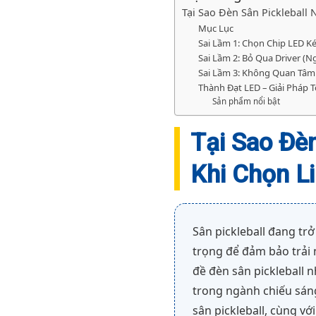
Tại Sao Đèn Sân Pickleball
Mục Lục
Sai Lầm 1: Chọn Chip LED 
Sai Lầm 2: Bỏ Qua Driver (N
Sai Lầm 3: Không Quan Tâm
Thành Đạt LED – Giải Pháp T
Sản phẩm nổi bật
Tại Sao Đè
Khi Chọn L
Sân pickleball đang tr
trọng để đảm bảo trải n
đề đèn sân pickleball n
trong ngành chiếu sáng 
sân pickleball, cùng vớ