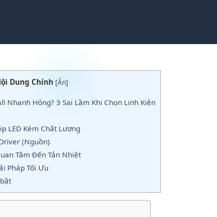
ội Dung Chính
[
Ẩn
]
all Nhanh Hỏng? 3 Sai Lầm Khi Chọn Linh Kiện
hip LED Kém Chất Lượng
Driver (Nguồn)
Quan Tâm Đến Tản Nhiệt
ải Pháp Tối Ưu
bật