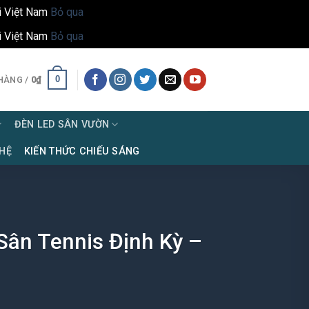
i Việt Nam
Bỏ qua
i Việt Nam
Bỏ qua
0
HÀNG /
0
₫
ĐÈN LED SÂN VƯỜN
 HỆ
KIẾN THỨC CHIẾU SÁNG
ân Tennis Định Kỳ –