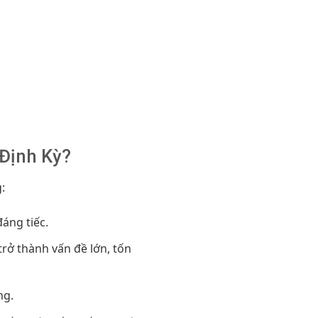
 Định Kỳ?
:
áng tiếc.
rở thành vấn đề lớn, tốn
ng.