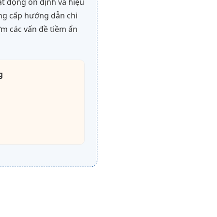
oạt động ổn định và hiệu
cung cấp hướng dẫn chi
sớm các vấn đề tiềm ẩn
g