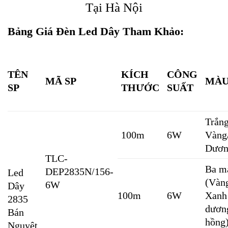
Tại Hà Nội
Bảng Giá Đèn Led Dây Tham Khảo:
TÊN
KÍCH
CÔNG
MÃ SP
MÀU
SP
THƯỚC
SUẤT
Trắng
100m
6W
Vàng
Dươn
TLC-
Ba m
DEP2835N/156-
Led
(Vàn
6W
Dây
100m
6W
Xanh
2835
dươn
Bán
hồng
Nguyệt