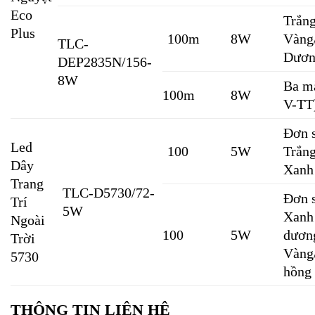
Eco
Trắng
Plus
100m
8W
Vàng
TLC-
Dươn
DEP2835N/156-
8W
Ba m
100m
8W
V-TT
Đơn 
Led
100
5W
Trắn
Dây
Xanh
Trang
TLC-D5730/72-
Đơn 
Trí
5W
Xanh
Ngoài
100
5W
dươn
Trời
Vàng
5730
hồng
THÔNG TIN LIÊN HỆ