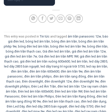
This entry was posted in
Tin tức
and tagged
âm trần panasonic 12w
,
báo
giá đèn led
,
bóng led âm trần
,
bóng đèn âm trần
,
bóng đèn âm trần
philip 9w
,
bóng đèn led âm trần
,
bóng đèn led âm trần 9w
,
bóng đèn trần
,
bóng đèn trần thạch cao
,
Giá đèn led âm trần
,
giá đèn led âm trần 12w
,
giá đèn led âm trần 7w
,
Giá đèn led âm trần MPE 9W
,
giá đèn led âm trần
thạch cao
,
giá đèn led âm trần vuông 600x600
,
led âm trần
,
led dây 2835
,
led dây 2835 bán nguyệt
,
led dây trang trí ngoài trời 5730
,
led ray âm trần
,
đèn âm trần
,
đèn âm trần 600x600
,
đèn âm trần 9w
,
đèn âm trần
panasonic
,
đèn âm trần philips
,
đèn âm trần rạng đông
,
đèn âm trần
thạch cao
,
Đèn downlight
,
đèn downlight 12w
,
đèn downlight 9w
,
đèn
downlight philips
,
Đèn Led Âm Trần
,
đèn led âm trần 12w ray nam châm
âm trần
,
Đèn led âm trần 600x600
,
Đèn led âm trần 9W
,
Đèn led âm trần
Panasonic
,
Đèn led âm trần Philips
,
Đèn led âm trần Rạng Đông
,
đèn led
âm trần rạng đông 90 9w
,
đèn led âm trần thạch cao
,
đèn led dân dụng
,
Đèn Led Dây
,
đèn led dây 2835 bán nguyệt
,
đèn led dây 5730
,
đèn led
downlight
,
đèn led mpe 9w
,
đèn led ray âm trần
,
đèn led ray nam châm