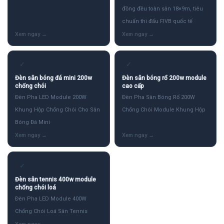
đồng đều toàn sân 18×9m, tiêu
chuẩn thi đấu FIVB quốc tế
✓
✓
Đèn sân bóng đá mini 200w
Đèn sân bóng rổ 200w module
chống chói
cao cấp
Đèn Pha LED Module 200W
Đèn Pha Sân Bóng Rổ 200W
Khung Hộp Chống Chói Cho Sân
Chống Chói Module Khung Hộp
Bóng Đá Mini
✓
Đèn sân tennis 400w module
chống chói loá
Đèn Pha LED Module 400W
Chống Chói Loá Sân Tennis