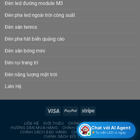
Đèn led đường module M3
Đèn pha led ngoài trời công suất
Đèn sân tennis
Đèn pha hắt biển quảng cáo
Đèn sân bóng mini
Đèn rọi trang trí
Đèn năng lượng mặt trời
Liên Hệ
LIÊN HỆ
GIỚI THIỆU
CHÍNH SÁCH TRẢ HÀNG
Chat với AI Agent
HƯỚNG DẪN MUA HÀNG
CHÍNH SÁCH BẢO MẬT THÔNG TIN
CHÍNH SÁCH BẢO HÀNH
CHÍNH SÁCH GIAO HÀNG
Tư vấn LED sỉ ngay
CHÍNH SÁCH ĐỔI TRẢ HÀNG