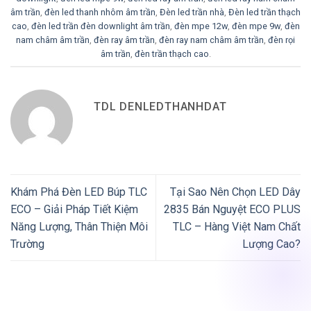
âm trần
,
đèn led thanh nhôm âm trần
,
Đèn led trần nhà
,
Đèn led trần thạch
cao
,
đèn led trần đèn downlight âm trần
,
đèn mpe 12w
,
đèn mpe 9w
,
đèn
nam châm âm trần
,
đèn ray âm trần
,
đèn ray nam châm âm trần
,
đèn rọi
âm trần
,
đèn trần thạch cao
.
TDL DENLEDTHANHDAT
Khám Phá Đèn LED Búp TLC
Tại Sao Nên Chọn LED Dây
ECO – Giải Pháp Tiết Kiệm
2835 Bán Nguyệt ECO PLUS
Năng Lượng, Thân Thiện Môi
TLC – Hàng Việt Nam Chất
Trường
Lượng Cao?