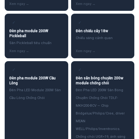
✓
✓
Đèn pha module 200W
Đèn chiếu cây 18w
Pickleball
Chiếu sáng cảnh quan
Sân Pickleball tiêu chuẩn
✓
✓
Đèn pha module 200W Cầu
Đèn sân bóng chuyền 200w
Lông
module chống chói
Đèn Pha LED Module 200W Sân
Đèn Pha LED 200W Sân Bóng
Cầu Lông Chống Chói
Chuyền Chống Chói TDLF-
MKH200-BCV — Chip
Bridgelux/Philips/Cree, driver
MEAN
WELL/Philips/Inventronics.
Chống chói UGR<19, ánh sáng