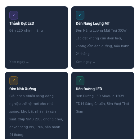
✓
✓
Thành Đạt LED
Đèn Năng Lượng MT
Đèn LED chính hãng
Đèn Năng Lượng Mặt Trời 300W
Lắp đặt không cần điện lưới,
không cần đào đường, bảo hành
24 tháng.
✓
✓
Đèn Nhà Xưởng
Đèn Đường LED
Giải pháp chiếu sáng công
Đèn Đường LED Module 150W
nghiệp thế hệ mới cho nhà
TD14 Sáng Chuẩn, Bền Vượt Thời
xưởng, kho bãi, nhà máy sản
Gian
xuất. Chip SMD 2835 chống chói,
driver hãng lớn, IP65, bảo hành
24 tháng.