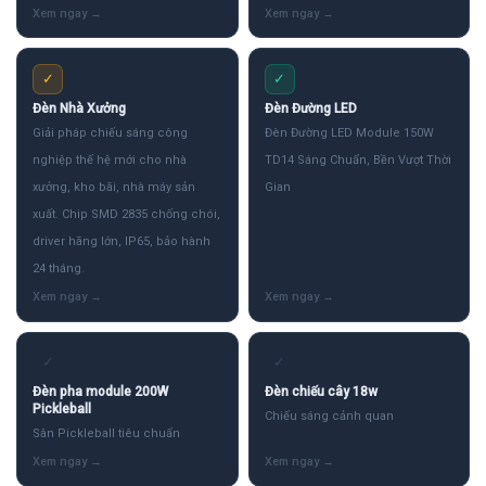
✓
✓
Đèn Nhà Xưởng
Đèn Đường LED
Giải pháp chiếu sáng công
Đèn Đường LED Module 150W
nghiệp thế hệ mới cho nhà
TD14 Sáng Chuẩn, Bền Vượt Thời
xưởng, kho bãi, nhà máy sản
Gian
xuất. Chip SMD 2835 chống chói,
driver hãng lớn, IP65, bảo hành
24 tháng.
✓
✓
Đèn pha module 200W
Đèn chiếu cây 18w
Pickleball
Chiếu sáng cảnh quan
Sân Pickleball tiêu chuẩn