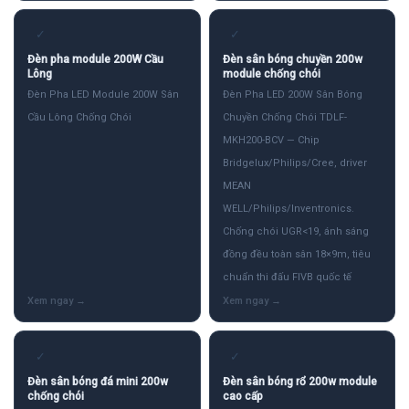
✓
✓
Đèn pha module 200W Cầu
Đèn sân bóng chuyền 200w
Lông
module chống chói
Đèn Pha LED Module 200W Sân
Đèn Pha LED 200W Sân Bóng
Cầu Lông Chống Chói
Chuyền Chống Chói TDLF-
MKH200-BCV — Chip
Bridgelux/Philips/Cree, driver
MEAN
WELL/Philips/Inventronics.
Chống chói UGR<19, ánh sáng
đồng đều toàn sân 18×9m, tiêu
chuẩn thi đấu FIVB quốc tế
✓
✓
Đèn sân bóng đá mini 200w
Đèn sân bóng rổ 200w module
chống chói
cao cấp