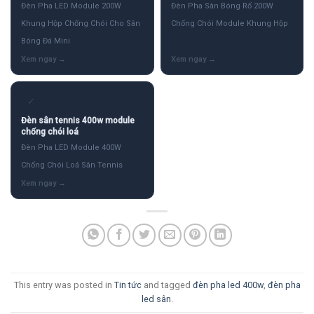
Đèn Pha LED Module 200W
Đèn Pha Sân Bóng Rổ 200W
Khung Hộp Chống Chói Cho Sân
Chống Chói Module Khung Hộp
Bóng Đá Mini
✓
Đèn sân tennis 400w module
chống chói loá
Đèn Pha LED Module 400W
Chống Chói Loá Sân Tennis
This entry was posted in
Tin tức
and tagged
đèn pha led 400w
,
đèn pha
led sân
.