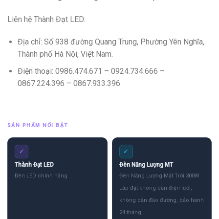
Liên hệ Thành Đạt LED:
Địa chỉ: Số 938 đường Quang Trung, Phường Yên Nghĩa,
Thành phố Hà Nội, Việt Nam.
Điện thoại: 0986.474.671 – 0924.734.666 –
0867.224.396 – 0867.933.396
SẢN PHẨM NỔI BẬT
✓
✓
Thành Đạt LED
Đèn Năng Lượng MT
Đèn LED chính hãng
Đèn Năng Lượng Mặt Trời 300W
Lắp đặt không cần điện lưới,
không cần đào đường, bảo hành
24 tháng.