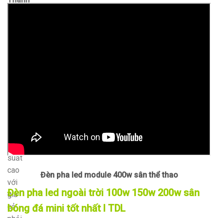
Đạt
Led
tự
hào
cung
cấp
đèn
pha
LED
chất
lượng
và
hiệu
suất
cao
Đèn pha led module 400w sân thể thao
với
Đèn pha led ngoài trời 100w 150w 200w sân
giá
cả
bóng đá mini tốt nhất l TDL