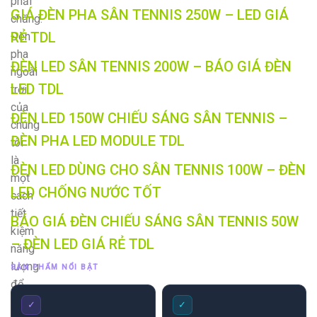
phải
GIÁ ĐÈN PHA SÂN TENNIS 250W – LED GIÁ
chăng.
RẺ TDL
Đèn
pha
ĐÈN LED SÂN TENNIS 200W – BÁO GIÁ ĐÈN
ngoài
LED TDL
trời
của
ĐÈN LED 150W CHIẾU SÁNG SÂN TENNIS –
chúng
ĐÈN PHA LED MODULE TDL
tôi
là
ĐÈN LED DÙNG CHO SÂN TENNIS 100W – ĐÈN
một
LED CHỐNG NƯỚC TỐT
cách
tiết
BÁO GIÁ ĐÈN CHIẾU SÁNG SÂN TENNIS 50W
kiệm
– ĐÈN LED GIÁ RẺ TDL
năng
lượng
SẢN PHẨM NỔI BẬT
để
cung
✓
✓