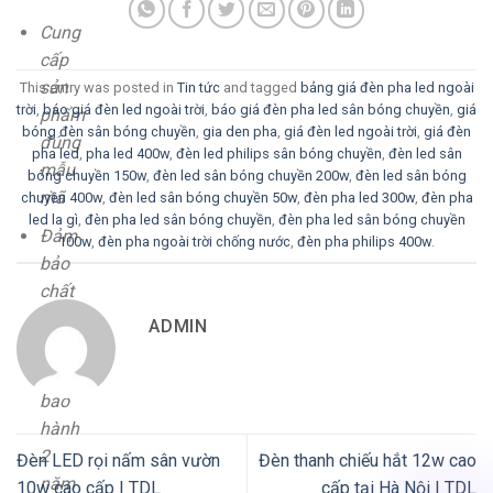
Cung
cấp
sản
This entry was posted in
Tin tức
and tagged
bảng giá đèn pha led ngoài
trời
,
báo giá đèn led ngoài trời
,
báo giá đèn pha led sân bóng chuyền
,
giá
phẩm
bóng đèn sân bóng chuyền
,
gia den pha
,
giá đèn led ngoài trời
,
giá đèn
đúng
pha led
,
pha led 400w
,
đèn led philips sân bóng chuyền
,
đèn led sân
mẫu
bóng chuyền 150w
,
đèn led sân bóng chuyền 200w
,
đèn led sân bóng
mã
chuyền 400w
,
đèn led sân bóng chuyền 50w
,
đèn pha led 300w
,
đèn pha
led la gì
,
đèn pha led sân bóng chuyền
,
đèn pha led sân bóng chuyền
Đảm
100w
,
đèn pha ngoài trời chống nước
,
đèn pha philips 400w
.
bảo
chất
lượng
ADMIN
sản
phẩm
bảo
hành
2
Đèn LED rọi nấm sân vườn
Đèn thanh chiếu hắt 12w cao
năm
10w cao cấp | TDL
cấp tại Hà Nội | TDL