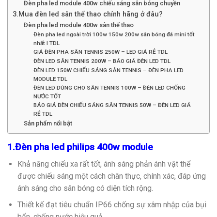
Đèn pha led module 400w chiếu sáng sân bóng chuyền
3.Mua đèn led sân thể thao chính hãng ở đâu?
Đèn pha led module 400w sân thể thao
Đèn pha led ngoài trời 100w 150w 200w sân bóng đá mini tốt
nhất l TDL
GIÁ ĐÈN PHA SÂN TENNIS 250W – LED GIÁ RẺ TDL
ĐÈN LED SÂN TENNIS 200W – BÁO GIÁ ĐÈN LED TDL
ĐÈN LED 150W CHIẾU SÁNG SÂN TENNIS – ĐÈN PHA LED
MODULE TDL
ĐÈN LED DÙNG CHO SÂN TENNIS 100W – ĐÈN LED CHỐNG
NƯỚC TỐT
BÁO GIÁ ĐÈN CHIẾU SÁNG SÂN TENNIS 50W – ĐÈN LED GIÁ
RẺ TDL
Sản phẩm nổi bật
1.Đèn pha led philips 400w module
Khả năng chiếu xa rất tốt, ánh sáng phản ánh vật thể
được chiếu sáng một cách chân thực, chính xác, đáp ứng
ánh sáng cho sân bóng có diện tích rộng.
Thiết kế đạt tiêu chuẩn IP66 chống sự xâm nhập của bụi
bẩn, chống nước hiệu quả.