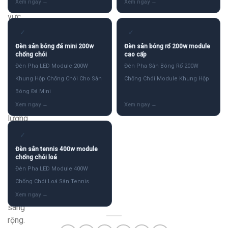
khu
vực
và
✓
✓
không
Đèn sân bóng đá mini 200w
Đèn sân bóng rổ 200w module
gian
chống chói
cao cấp
mở
Đèn Pha LED Module 200W
Đèn Pha Sân Bóng Rổ 200W
yêu
Khung Hộp Chống Chói Cho Sân
Chống Chói Module Khung Hộp
cầu
Bóng Đá Mini
sản
lượng
lumen
✓
cao
Đèn sân tennis 400w module
và
chống chói loá
phân
Đèn Pha LED Module 400W
phối
Chống Chói Loá Sân Tennis
ánh
sáng
rộng.