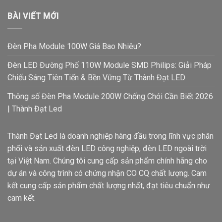
cùng
với
BÀI VIẾT MỚI
chất
lượng
Đèn Pha Module 100W Giá Bao Nhiêu?
sản
phẩm
Đèn LED Đường Phố 110W Module SMD Philips: Giải Pháp
Chiếu Sáng Tiên Tiến & Bền Vững Từ Thành Đạt LED
Chế
độ
Thông số Đèn Pha Module 200W Chống Chói Cần Biết 2026
vận
| Thành Đạt Led
chuyển
linh
Thành Đạt Led là doanh nghiệp hàng đầu trong lĩnh vực phân
hoạt,
phối và sản xuất đèn LED công nghiệp, đèn LED ngoài trời
vận
tại Việt Nam. Chúng tôi cung cấp sản phẩm chính hãng cho
chuyển
dự án và công trình có chứng nhận CO CQ chất lượng. Cam
trong
kết cung cấp sản phẩm chất lượng nhất, đạt tiêu chuẩn như
ngày
cam kết.
Chế
độ