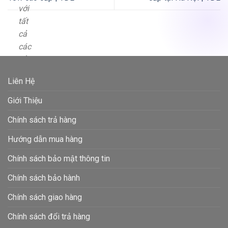
với
tất
cả
các
sản
phẩm
Liên Hệ
Được
Giới Thiệu
cung
cấp
Chính sách trả hàng
với
Hướng dẫn mua hàng
giá
tốt
Chính sách bảo mật thông tin
nhất
Chính sách bảo hành
tại
xưởng
Chính sách giao hàng
sản
Chính sách đổi trả hàng
xuất