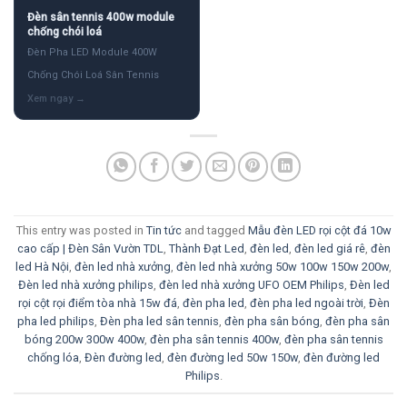
Đèn sân tennis 400w module
chống chói loá
Đèn Pha LED Module 400W
Chống Chói Loá Sân Tennis
This entry was posted in
Tin tức
and tagged
Mẫu đèn LED rọi cột đá 10w
cao cấp | Đèn Sân Vườn TDL
,
Thành Đạt Led
,
đèn led
,
đèn led giá rê
,
đèn
led Hà Nội
,
đèn led nhà xưởng
,
đèn led nhà xưởng 50w 100w 150w 200w
,
Đèn led nhà xưởng philips
,
đèn led nhà xưởng UFO OEM Philips
,
Đèn led
rọi cột rọi điểm tòa nhà 15w đá
,
đèn pha led
,
đèn pha led ngoài trời
,
Đèn
pha led philips
,
Đèn pha led sân tennis
,
đèn pha sân bóng
,
đèn pha sân
bóng 200w 300w 400w
,
đèn pha sân tennis 400w
,
đèn pha sân tennis
chống lóa
,
Đèn đường led
,
đèn đường led 50w 150w
,
đèn đường led
Philips
.