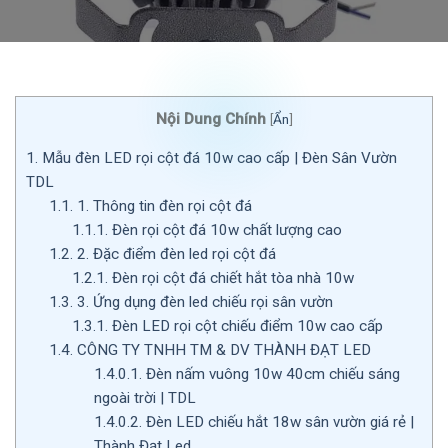
Nội Dung Chính
[
Ẩn
]
1.
Mẫu đèn LED rọi cột đá 10w cao cấp | Đèn Sân Vườn
TDL
1.1.
1. Thông tin đèn rọi cột đá
1.1.1.
Đèn rọi cột đá 10w chất lượng cao
1.2.
2. Đặc điểm đèn led rọi cột đá
1.2.1.
Đèn rọi cột đá chiết hắt tòa nhà 10w
1.3.
3. Ứng dụng đèn led chiếu rọi sân vườn
1.3.1.
Đèn LED rọi cột chiếu điểm 10w cao cấp
1.4.
CÔNG TY TNHH TM & DV THÀNH ĐẠT LED
1.4.0.1.
Đèn nấm vuông 10w 40cm chiếu sáng
ngoài trời | TDL
1.4.0.2.
Đèn LED chiếu hắt 18w sân vườn giá rẻ |
Thành Đạt Led