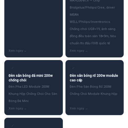
MKH200-BCV — Chip
Bridgelux/Philips/Cree, driver
MEAN
WELL/Philips/Inventronics.
Chống chói UGR<19, ánh sáng
đồng đều toàn sân 18×9m, tiêu
chuẩn thi đấu FIVB quốc tế
✓
✓
Đèn sân bóng đá mini 200w
Đèn sân bóng rổ 200w module
chống chói
cao cấp
Đèn Pha LED Module 200W
Đèn Pha Sân Bóng Rổ 200W
Khung Hộp Chống Chói Cho Sân
Chống Chói Module Khung Hộp
Bóng Đá Mini
✓