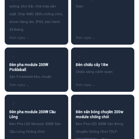
xưởng, kho bãi, nhà máy sản
Gian
xuất. Chip SMD 2835 chống chói,
driver hãng lớn, IP65, bảo hành
24 tháng.
✓
✓
Đèn pha module 200W
Đèn chiếu cây 18w
Pickleball
Chiếu sáng cảnh quan
Sân Pickleball tiêu chuẩn
✓
✓
Đèn pha module 200W Cầu
Đèn sân bóng chuyền 200w
Lông
module chống chói
Đèn Pha LED Module 200W Sân
Đèn Pha LED 200W Sân Bóng
Cầu Lông Chống Chói
Chuyền Chống Chói TDLF-