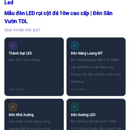
Led
Mẫu đèn LED rọi cột đá 10w cao cấp | Đèn Sân
Vườn TDL
SẢN PHẨM NỔI BẬT
✓
✓
Thành Đạt LED
Đèn Năng Lượng MT
Đèn LED chính hãng
Đèn Năng Lượng Mặt Trời 300W
Lắp đặt không cần điện lưới,
không cần đào đường, bảo hành
24 tháng.
✓
✓
Đèn Nhà Xưởng
Đèn Đường LED
Giải pháp chiếu sáng công
Đèn Đường LED Module 150W
nghiệp thế hệ mới cho nhà
TD14 Sáng Chuẩn, Bền Vượt Thời