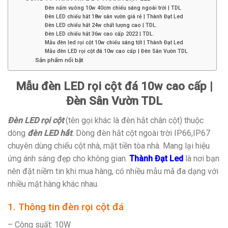
Đèn nấm vuông 10w 40cm chiếu sáng ngoài trời | TDL
Đèn LED chiếu hắt 18w sân vườn giá rẻ | Thành Đạt Led
Đèn LED chiếu hắt 24w chất lượng cao | TDL.
Đèn LED chiếu hắt 36w cao cấp 2022 | TDL.
Mẫu đèn led rọi cột 10w chiếu sáng tốt | Thành Đạt Led
Mẫu đèn LED rọi cột đá 10w cao cấp | Đèn Sân Vườn TDL
Sản phẩm nổi bật
Mẫu đèn LED rọi cột đá 10w cao cấp |
Đèn Sân Vườn TDL
Đèn LED rọi cột
(tên gọi khác là đèn hắt chân cột) thuộc
dòng
đèn LED hắt
.
Dòng đèn hắt cột ngoài trời IP66,IP67
chuyên dùng chiếu cột nhà, mặt tiền tòa nhà. Mang lại hiệu
ứng ánh sáng đẹp cho không gian.
Thành Đạt Led
là nơi bạn
nên đặt niềm tin khi mua hàng, có nhiều mẫu mã đa dạng với
nhiều mặt hàng khác nhau.
1. Thông tin đèn rọi cột đá
– Công suất: 10W