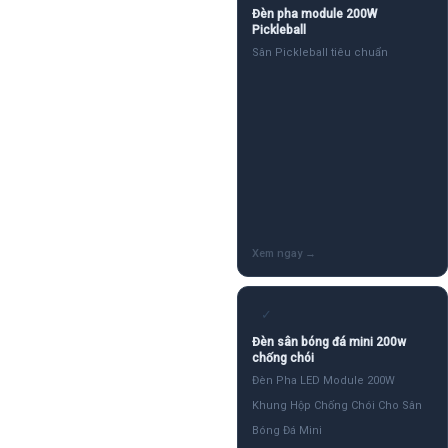
Đèn pha module 200W
Pickleball
Sân Pickleball tiêu chuẩn
✓
Đèn sân bóng đá mini 200w
chống chói
Đèn Pha LED Module 200W
Khung Hộp Chống Chói Cho Sân
Bóng Đá Mini