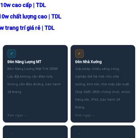
 10w cao cấp | TDL
0w chất lượng cao | TDL
trang trí giá rẻ | TDL
✓
✓
Đèn Năng Lượng MT
Đèn Nhà Xưởng
Đèn Năng Lượng Mặt Trời 300W
Giải pháp chiếu sáng công
Lắp đặt không cần điện lưới,
nghiệp thế hệ mới cho nhà
không cần đào đường, bảo hành
xưởng, kho bãi, nhà máy sản xuất.
24 tháng.
Chip SMD 2835 chống chói, driver
hãng lớn, IP65, bảo hành 24
tháng.
✓
✓