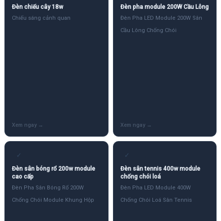
Đèn chiếu cây 18w
Đèn pha module 200W Cầu Lông
Chiếu sáng cảnh quan
Đèn Pha LED Module 200W Sân
Cầu Lông Chống Chói
✓
✓
Đèn sân bóng rổ 200w module
Đèn sân tennis 400w module
cao cấp
chống chói loá
Đèn Pha Sân Bóng Rổ 200W
Đèn Pha LED Module 400W
Chống Chói Module Khung Hộp
Chống Chói Loá Sân Tennis