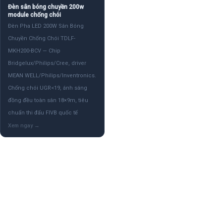
Đèn sân bóng chuyền 200w
module chống chói
Đèn Pha LED 200W Sân Bóng
Chuyền Chống Chói TDLF-
MKH200-BCV — Chip
Bridgelux/Philips/Cree, driver
MEAN WELL/Philips/Inventronics.
Chống chói UGR<19, ánh sáng
đồng đều toàn sân 18×9m, tiêu
chuẩn thi đấu FIVB quốc tế