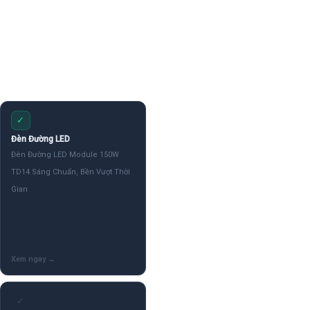
✓
Đèn Đường LED
Đèn Đường LED Module 150W
TD14 Sáng Chuẩn, Bền Vượt Thời
Gian
✓