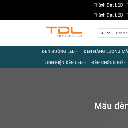
Thành Đạt LED - 
Thành Đạt LED - 
Skip
to
Tìm
kiếm:
content
ĐÈN ĐƯỜNG LED
ĐÈN NĂNG LƯỢNG MẶ
LINH KIỆN ĐÈN LED
ĐÈN CHỐNG NỔ
Mẫu đèn 