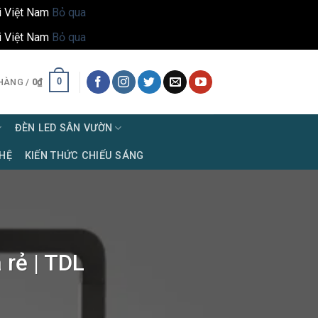
i Việt Nam
Bỏ qua
i Việt Nam
Bỏ qua
0
HÀNG /
0
₫
ĐÈN LED SÂN VƯỜN
 HỆ
KIẾN THỨC CHIẾU SÁNG
 rẻ | TDL