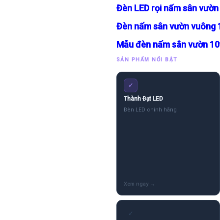
Đèn LED rọi nấm sân vườn
Đèn nấm sân vườn vuông 1
Mẫu đèn nấm sân vườn 10w 
SẢN PHẨM NỔI BẬT
✓
Thành Đạt LED
Đèn LED chính hãng
✓