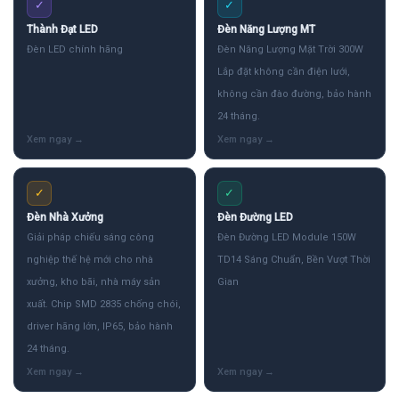
✓
✓
Thành Đạt LED
Đèn Năng Lượng MT
Đèn LED chính hãng
Đèn Năng Lượng Mặt Trời 300W
Lắp đặt không cần điện lưới,
không cần đào đường, bảo hành
24 tháng.
✓
✓
Đèn Nhà Xưởng
Đèn Đường LED
Giải pháp chiếu sáng công
Đèn Đường LED Module 150W
nghiệp thế hệ mới cho nhà
TD14 Sáng Chuẩn, Bền Vượt Thời
xưởng, kho bãi, nhà máy sản
Gian
xuất. Chip SMD 2835 chống chói,
driver hãng lớn, IP65, bảo hành
24 tháng.