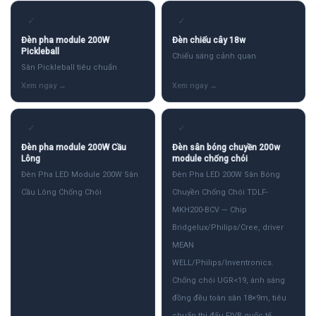
✓
✓
Đèn pha module 200W
Đèn chiếu cây 18w
Pickleball
Chiếu sáng cảnh quan
Sân Pickleball tiêu chuẩn
✓
✓
Đèn pha module 200W Cầu
Đèn sân bóng chuyền 200w
Lông
module chống chói
Đèn Pha LED Module 200W Sân
Đèn Pha LED 200W Sân Bóng
Cầu Lông Chống Chói
Chuyền Chống Chói TDLF-
MKH200-BCV — Chip
Bridgelux/Philips/Cree, driver
MEAN
WELL/Philips/Inventronics.
Chống chói UGR<19, ánh sáng
đồng đều toàn sân 18×9m, tiêu
chuẩn thi đấu FIVB quốc tế