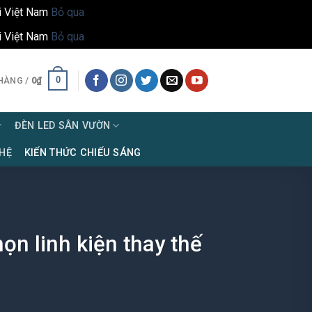
i Việt Nam
Bỏ qua
i Việt Nam
Bỏ qua
0
HÀNG /
0
₫
ĐÈN LED SÂN VƯỜN
 HỆ
KIẾN THỨC CHIẾU SÁNG
ọn linh kiện thay thế