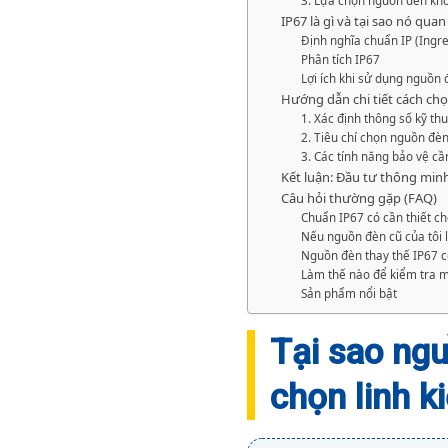
3. Lựa chọn nguồn đèn kh
IP67 là gì và tại sao nó qua
Định nghĩa chuẩn IP (Ingre
Phân tích IP67
Lợi ích khi sử dụng nguồn
Hướng dẫn chi tiết cách chọ
1. Xác định thông số kỹ thu
2. Tiêu chí chọn nguồn đè
3. Các tính năng bảo vệ cần
Kết luận: Đầu tư thông minh
Câu hỏi thường gặp (FAQ)
Chuẩn IP67 có cần thiết ch
Nếu nguồn đèn cũ của tôi l
Nguồn đèn thay thế IP67 
Làm thế nào để kiểm tra m
Sản phẩm nổi bật
Tại sao ngu
chọn linh k