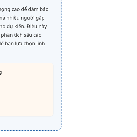
 lượng cao để đảm bảo
n mà nhiều người gặp
họ dự kiến. Điều này
ẽ phân tích sâu các
ể bạn lựa chọn linh
g