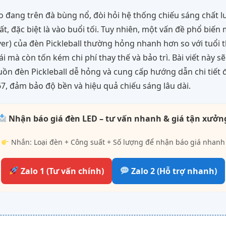
ao đang trên đà bùng nổ, đòi hỏi hệ thống chiếu sáng chất
ất, đặc biệt là vào buổi tối. Tuy nhiên, một vấn đề phổ biế
ver) của đèn Pickleball thường hỏng nhanh hơn so với tuổi t
i mà còn tốn kém chi phí thay thế và bảo trì. Bài viết này s
n đèn Pickleball dễ hỏng và cung cấp hướng dẫn chi tiết đ
67, đảm bảo độ bền và hiệu quả chiếu sáng lâu dài.
Nhận báo giá đèn LED – tư vấn nhanh & giá tận xưởn
Nhắn: Loại đèn + Công suất + Số lượng để nhận báo giá nhanh
Zalo 1 (Tư vấn chính)
Zalo 2 (Hỗ trợ nhanh)