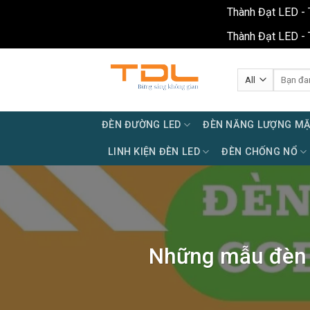
Thành Đạt LED - 
Thành Đạt LED - 
Skip
to
Tìm
kiếm:
content
ĐÈN ĐƯỜNG LED
ĐÈN NĂNG LƯỢNG MẶ
LINH KIỆN ĐÈN LED
ĐÈN CHỐNG NỔ
Những mẫu đèn p