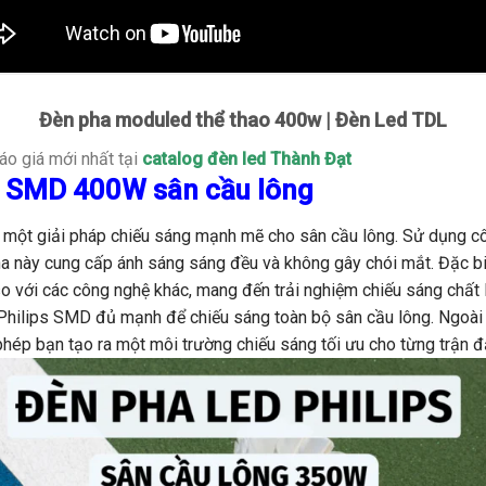
Đèn pha moduled thể thao 400w | Đèn Led TDL
áo giá mới nhất tại
catalog đèn led Thành Đạt
ps SMD 400W sân cầu lông
một giải pháp chiếu sáng mạnh mẽ cho sân cầu lông. Sử dụng 
ha này cung cấp ánh sáng sáng đều và không gây chói mắt. Đặc 
so với các công ngh
ệ khác, mang đến trải nghiệm chiếu sáng chất 
hilips SMD đủ mạnh để chiếu sáng toàn bộ sân cầu lông. Ngoài 
phép bạn tạo ra một môi trường chiếu sáng tối ưu cho từng trận đ