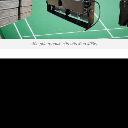
đèn pha module sân cầu lông 400w