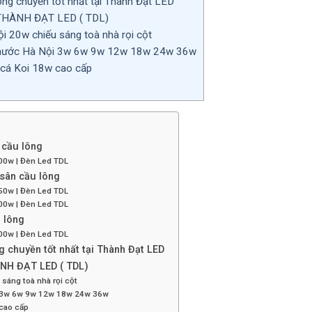
ng chuyền tốt nhất tại Thành Đạt LED
HÀNH ĐẠT LED ( TDL)
i 20w chiếu sáng toà nhà rọi cột
nước Hà Nội 3w 6w 9w 12w 18w 24w 36w
cá Koi 18w cao cấp
 cầu lông
00w | Đèn Led TDL
 sân cầu lông
50w | Đèn Led TDL
00w | Đèn Led TDL
 lông
00w | Đèn Led TDL
 chuyền tốt nhất tại Thành Đạt LED
H ĐẠT LED ( TDL)
 sáng toà nhà rọi cột
i 3w 6w 9w 12w 18w 24w 36w
cao cấp