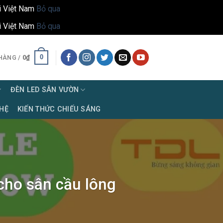
i Việt Nam
Bỏ qua
i Việt Nam
Bỏ qua
0
HÀNG /
0
₫
ĐÈN LED SÂN VƯỜN
 HỆ
KIẾN THỨC CHIẾU SÁNG
cho sân cầu lông