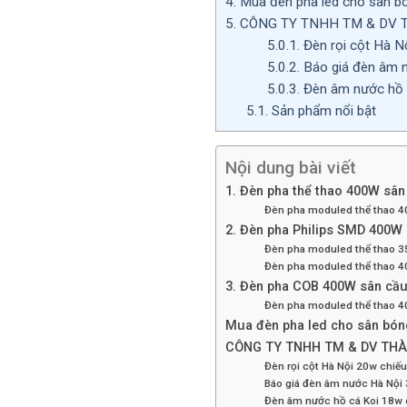
4.
Mua đèn pha led cho sân bó
5.
CÔNG TY TNHH TM & DV T
5.0.1.
Đèn rọi cột Hà Nộ
5.0.2.
Báo giá đèn âm 
5.0.3.
Đèn âm nước hồ 
5.1.
Sản phẩm nổi bật
Nội dung bài viết
1. Đèn pha thể thao 400W sân
Đèn pha moduled thể thao 4
2. Đèn pha Philips SMD 400W
Đèn pha moduled thể thao 3
Đèn pha moduled thể thao 4
3. Đèn pha COB 400W sân cầu
Đèn pha moduled thể thao 4
Mua đèn pha led cho sân bóng
CÔNG TY TNHH TM & DV THÀN
Đèn rọi cột Hà Nội 20w chiếu
Báo giá đèn âm nước Hà Nộ
Đèn âm nước hồ cá Koi 18w 