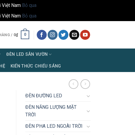
i Việt Nam
Bỏ qua
i Việt Nam
Bỏ qua
0
HÀNG /
0
₫
ĐÈN LED SÂN VƯỜN
 HỆ
KIẾN THỨC CHIẾU SÁNG
ĐÈN ĐƯỜNG LED
ĐÈN NĂNG LƯỢNG MẶT
TRỜI
ĐÈN PHA LED NGOÀI TRỜI