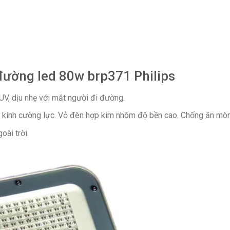
đường led 80w brp371 Philips
UV, dịu nhẹ với mắt người đi đường.
 kính cường lực. Vỏ đèn hợp kim nhôm độ bền cao. Chống ăn mòn
oài trời.