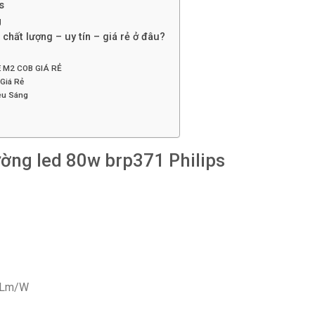
s
g
chất lượng – uy tín – giá rẻ ở đâu?
 M2 COB GIÁ RẺ
Giá Rẻ
êu Sáng
ường led 80w brp371 Philips
0 Lm/W