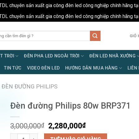
TDL chuyên sản xuất gia công đèn led công nghiệp chính hãng tạ
TDL chuyên sản xuất gia công đèn led công nghiệp chính hãng tạ
GIỎ 
T TRỜI
ĐÈN PHA LED NGOÀI TRỜI
ĐÈN LED NHÀ XƯỞNG
TIN TỨC
VIDEO ĐÈN LED
HƯỚNG DẪN MUA HÀNG
LIÊN
ĐÈN ĐƯỜNG PHILIPS
Đèn đường Philips 80w BRP371
Giá
Giá
3,000,000
₫
2,280,000
₫
gốc
hiện
Đèn đường Philips 80w BRP371 số lượng