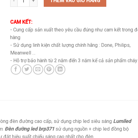
là:
tại
THÊM VÀO GIỎ HÀNG
3,000,000₫.
là:
2,280,000₫.
CAM KẾT:
- Cung cấp sản xuất theo yêu cầu đúng như cam kết trong 
hàng
- Sử dụng linh kiện chất lượng chính hãng : Done, Philips,
Meanwell …
- Hỗ trợ bảo hành từ 2 năm đến 3 năm kể cả sản phẩm cháy
òng đèn đường cao cấp, sử dụng chip led siêu sáng
Lumiled
um
.
Đèn đường led brp371
sử dụng nguồn + chip led đồng bộ
ư đặt hiệu suất chiếu sáng cao nhất cho đèn.