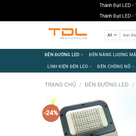
Thành Đạt LED - 
Thành Đạt LED - 
Skip
to
Tìm
kiếm:
content
ĐÈN ĐƯỜNG LED
ĐÈN NĂNG LƯỢNG MẶ
LINH KIỆN ĐÈN LED
ĐÈN CHỐNG NỔ
TRANG CHỦ
/
ĐÈN ĐƯỜNG LED
/
-24%