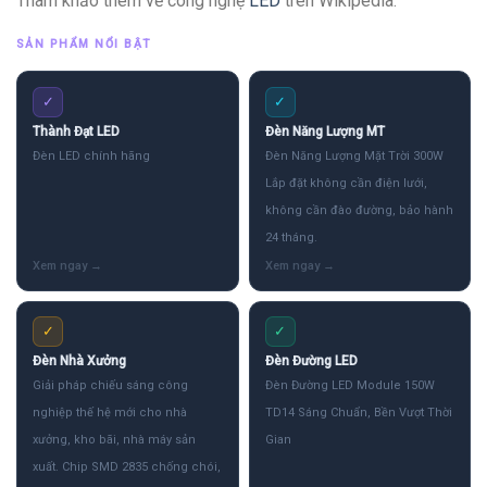
Tham khảo thêm về công nghệ
LED
trên Wikipedia.
SẢN PHẨM NỔI BẬT
✓
✓
Thành Đạt LED
Đèn Năng Lượng MT
Đèn LED chính hãng
Đèn Năng Lượng Mặt Trời 300W
Lắp đặt không cần điện lưới,
không cần đào đường, bảo hành
24 tháng.
✓
✓
Đèn Nhà Xưởng
Đèn Đường LED
Giải pháp chiếu sáng công
Đèn Đường LED Module 150W
nghiệp thế hệ mới cho nhà
TD14 Sáng Chuẩn, Bền Vượt Thời
xưởng, kho bãi, nhà máy sản
Gian
xuất. Chip SMD 2835 chống chói,