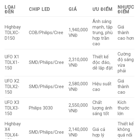
LOẠI
NHƯỢC
CHIP LED
GIÁ
ƯU ĐIỂM
ĐÈN
ĐIỂM
Ánh sáng
Highbay
mạnh, tập
Giá
1,940,000
TDLXC-
COB/Philips/Cree
trung, phù
thành
VNĐ
D150
hợp trần
cao hơn
cao
Cường
UFO X1
Thiết kế
2,310,000
độ sáng
TDLX1-
SMD/Philips/Cree
độc đáo,
VNĐ
vừa
150
dễ lắp đặt
phải
UFO X2
Giá
2,580,000
Hiệu suất
TDLX2-
SMD/Philips/Cree
thành
VNĐ
cao
150
cao
UFO X3
Chất
Kích
2,550,000
TDLX3-
Philips 3030
lượng ánh
thước
VNĐ
150
sáng tốt
lớn
Highbay
Thiết kế
X4
2,140,000
Giá cả
không
SMD/Philips/Cree
TDLX4-
VNĐ
hợp lý
quá nổi