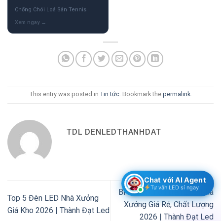
Chống Chói Loá Sân Tennis
This entry was posted in
Tin tức
. Bookmark the
permalink
.
TDL DENLEDTHANHDAT
Chat với AI Agent
Tư vấn LED sỉ ngay
Bí Quyết Chọn Đèn LED Nhà
Top 5 Đèn LED Nhà Xưởng
Xưởng Giá Rẻ, Chất Lượng
Giá Kho 2026 | Thành Đạt Led
2026 | Thành Đạt Led