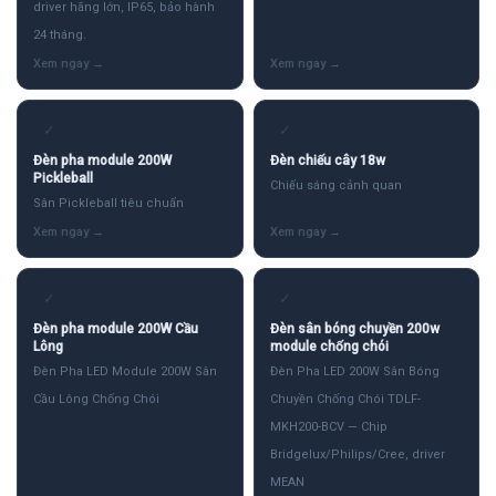
driver hãng lớn, IP65, bảo hành
24 tháng.
✓
✓
Đèn pha module 200W
Đèn chiếu cây 18w
Pickleball
Chiếu sáng cảnh quan
Sân Pickleball tiêu chuẩn
✓
✓
Đèn pha module 200W Cầu
Đèn sân bóng chuyền 200w
Lông
module chống chói
Đèn Pha LED Module 200W Sân
Đèn Pha LED 200W Sân Bóng
Cầu Lông Chống Chói
Chuyền Chống Chói TDLF-
MKH200-BCV — Chip
Bridgelux/Philips/Cree, driver
MEAN