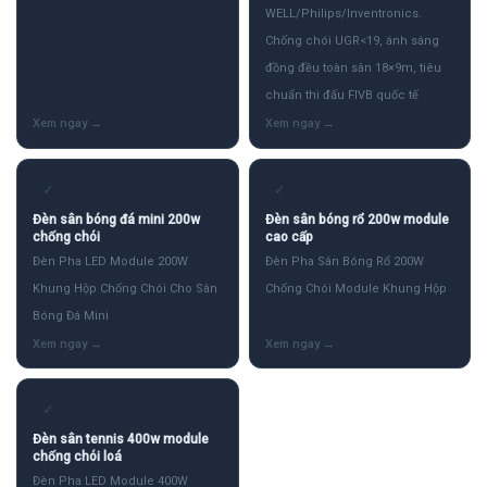
WELL/Philips/Inventronics.
Chống chói UGR<19, ánh sáng
đồng đều toàn sân 18×9m, tiêu
chuẩn thi đấu FIVB quốc tế
✓
✓
Đèn sân bóng đá mini 200w
Đèn sân bóng rổ 200w module
chống chói
cao cấp
Đèn Pha LED Module 200W
Đèn Pha Sân Bóng Rổ 200W
Khung Hộp Chống Chói Cho Sân
Chống Chói Module Khung Hộp
Bóng Đá Mini
✓
Đèn sân tennis 400w module
chống chói loá
Đèn Pha LED Module 400W