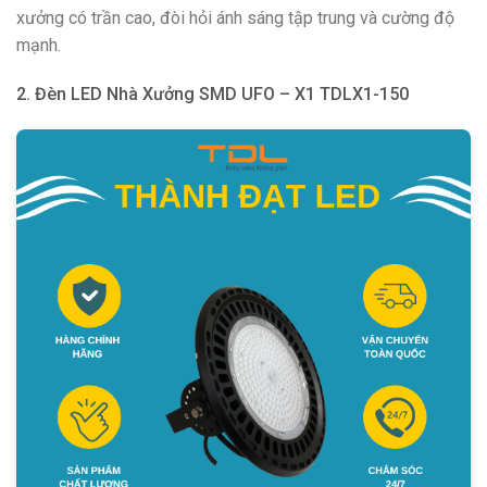
xưởng có trần cao, đòi hỏi ánh sáng tập trung và cường độ
mạnh.
2. Đèn LED Nhà Xưởng SMD UFO – X1 TDLX1-150