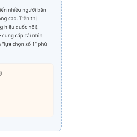
hiến nhiều người băn
ng cao. Trên thị
 hiệu quốc nội),
ẽ cung cấp cái nhìn
h “lựa chọn số 1” phù
g