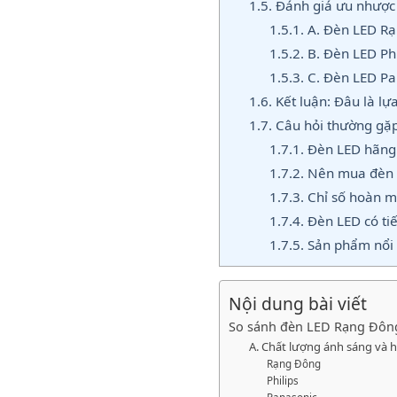
1.5.
Đánh giá ưu nhược 
1.5.1.
A. Đèn LED R
1.5.2.
B. Đèn LED Phi
1.5.3.
C. Đèn LED Pa
1.6.
Kết luận: Đâu là lự
1.7.
Câu hỏi thường gặp
1.7.1.
Đèn LED hãng 
1.7.2.
Nên mua đèn L
1.7.3.
Chỉ số hoàn mà
1.7.4.
Đèn LED có ti
1.7.5.
Sản phẩm nổi 
Nội dung bài viết
So sánh đèn LED Rạng Đông,
A. Chất lượng ánh sáng và h
Rạng Đông
Philips