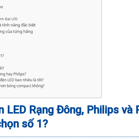
họ
ành Đạt LED
 tính năng đặc biệt
êng của từng hãng
 1?
ất?
g hay Philips?
đèn LED bao nhiêu là tốt?
n hơn bóng compact không?
n LED Rạng Đông, Philips và 
chọn số 1?