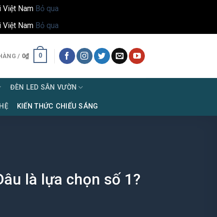
i Việt Nam
Bỏ qua
i Việt Nam
Bỏ qua
0
HÀNG /
0
₫
ĐÈN LED SÂN VƯỜN
 HỆ
KIẾN THỨC CHIẾU SÁNG
âu là lựa chọn số 1?