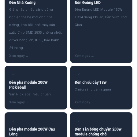
Đèn Nhà Xưởng
Đèn Đường LED
Giải pháp chiếu sáng công
Đèn Đường LED Module 150W
nghiệp thế hệ mới cho nhà
TD14 Sáng Chuẩn, Bền Vượt Thời
xưởng, kho bãi, nhà máy sản
Gian
xuất. Chip SMD 2835 chống chói,
driver hãng lớn, IP65, bảo hành
24 tháng.
✓
✓
Đèn pha module 200W
Đèn chiếu cây 18w
Pickleball
Chiếu sáng cảnh quan
Sân Pickleball tiêu chuẩn
✓
✓
Đèn pha module 200W Cầu
Đèn sân bóng chuyền 200w
Lông
module chống chói