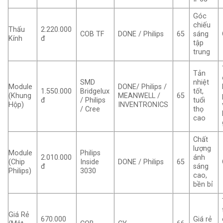
Góc
chiếu
Thấu
2.220.000
COB TF
DONE / Philips
65
sáng
Kính
đ
tập
trung
Tản
SMD
nhiệt
Module
DONE/ Philips /
1.550.000
Bridgelux
tốt,
(Khung
MEANWELL /
65
đ
/ Philips
tuổi
Hộp)
INVENTRONICS
/ Cree
thọ
cao
Chất
lượng
Module
Philips
2.010.000
ánh
(Chip
Inside
DONE / Philips
65
đ
sáng
Philips)
3030
cao,
bền bỉ
Giá Rẻ
670.000
Giá rẻ