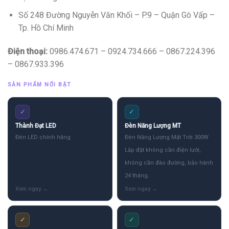
Số 248 Đường Nguyễn Văn Khối – P.9 – Quận Gò Vấp –
Tp. Hồ Chí Minh
Điện thoại:
0986.474.671 – 0924.734.666 – 0867.224.396
– 0867.933.396
SẢN PHẨM NỔI BẬT
✓
✓
Thành Đạt LED
Đèn Năng Lượng MT
Đèn LED chính hãng
Đèn Năng Lượng Mặt Trời 300W
Lắp đặt không cần điện lưới,
không cần đào đường, bảo hành
24 tháng.
✓
✓