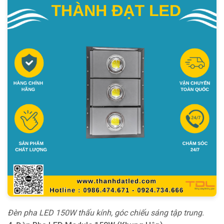
Đèn pha LED 150W thấu kính, góc chiếu sáng tập trung.