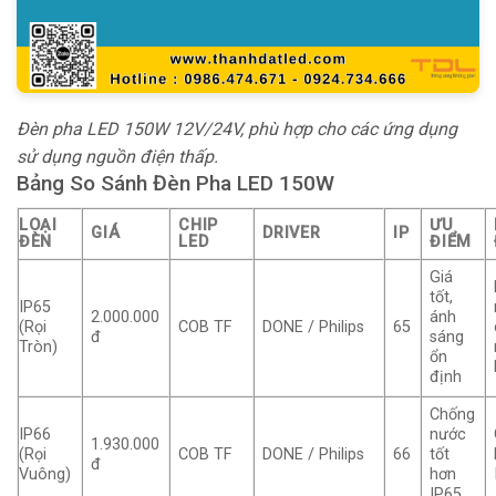
Đèn pha LED 150W 12V/24V, phù hợp cho các ứng dụng
sử dụng nguồn điện thấp.
Bảng So Sánh Đèn Pha LED 150W
LOẠI
CHIP
ƯU
GIÁ
DRIVER
IP
ĐÈN
LED
ĐIỂM
Giá
tốt,
IP65
2.000.000
ánh
(Rọi
COB TF
DONE / Philips
65
đ
sáng
Tròn)
ổn
định
Chống
IP66
nước
1.930.000
(Rọi
COB TF
DONE / Philips
66
tốt
đ
Vuông)
hơn
IP65