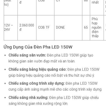
(Mắt
COB
CY
66
đ
nhất
to)
Phù
hợp
12V –
2.060.000
COB TF
DONE
65
nguồn
24V
đ
điện
thấp
Ứng Dụng Của Đèn Pha LED 150W
Chiếu sáng sân vườn:
Đèn pha LED 150W giúp tạo
không gian sân vườn đẹp mắt và an toàn.
Chiếu sáng bảng hiệu quảng cáo:
Đèn pha LED 150W
giúp bảng hiệu quảng cáo nổi bật và thu hút sự chú ý.
Chiếu sáng công trình xây dựng:
Đèn pha LED 150W
cung cấp ánh sáng mạnh mẽ cho các công trình xây dựng.
Chiếu sáng nhà xưởng:
Đèn pha LED 150W giúp chiếu
sáng không gian nhà xưởng rộng lớn.