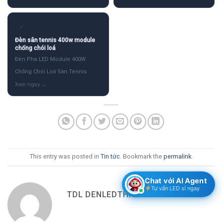
✓
Đèn sân tennis 400w module
chống chói loá
Đèn Pha LED Module 400W
Chống Chói Loá Sân Tennis
This entry was posted in
Tin tức
. Bookmark the
permalink
.
Chat với AI Agent
Tư vấn LED sỉ ngay
TDL DENLEDTHANHDAT