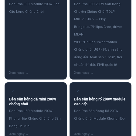
Đèn Pha LED Module 200W Sân
Đèn Pha LED 200W Sân Bóng
Cầu Lông Chống Chói
Chuyền Chống Chói TDLF-
MKH200-BCV — Chip
Bridgelux/Philips/Cree, driver
MEAN
WELL/Philips/Inventronics.
Chống chói UGR<19, ánh sáng
đồng đều toàn sân 18×9m, tiêu
chuẩn thi đấu FIVB quốc tế
✓
✓
Đèn sân bóng đá mini 200w
Đèn sân bóng rổ 200w module
chống chói
cao cấp
Đèn Pha LED Module 200W
Đèn Pha Sân Bóng Rổ 200W
Khung Hộp Chống Chói Cho Sân
Chống Chói Module Khung Hộp
Bóng Đá Mini