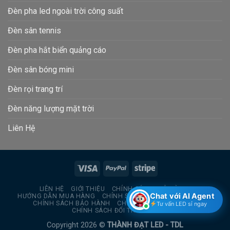
Đèn pha led ngoài trời công suất
Đèn sân tennis
Đèn pha hắt biển quảng cáo
Đèn sân bóng mini
Đèn rọi trang trí
Đèn năng lượng mặt trời
Liên Hệ
LIÊN HỆ
GIỚI THIỆU
CHÍNH SÁCH TRẢ HÀNG
Chat với AI Agent
HƯỚNG DẪN MUA HÀNG
CHÍNH SÁCH BẢO MẬT THÔNG TIN
CHÍNH SÁCH BẢO HÀNH
CHÍNH SÁCH GIAO HÀNG
Tư vấn LED sỉ ngay
CHÍNH SÁCH ĐỔI TRẢ HÀNG
Copyright 2026 ©
THÀNH ĐẠT LED - TDL