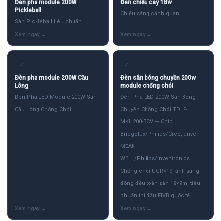
Đèn pha module 200W
Đèn chiếu cây 18w
Pickleball
Chiếu sáng cảnh quan
Sân Pickleball tiêu chuẩn
✓
✓
Đèn pha module 200W Cầu
Đèn sân bóng chuyền 200w
Lông
module chống chói
Đèn Pha LED Module 200W Sân
Đèn Pha LED 200W Sân Bóng
Cầu Lông Chống Chói
Chuyền Chống Chói TDLF-
MKH200-BCV — Chip
Bridgelux/Philips/Cree, driver
MEAN
WELL/Philips/Inventronics.
Chống chói UGR<19, ánh sáng
đồng đều toàn sân 18×9m, tiêu
chuẩn thi đấu FIVB quốc tế