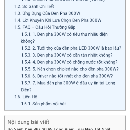
1.2.
So Sánh Chi Tiết
1.3.
Ứng Dụng Của Đèn Pha 300W
1.4.
Lời Khuyên Khi Lựa Chọn Đèn Pha 300W
1.5.
FAQ – Câu Hỏi Thường Gặp
1.5.1.
1. Đèn pha 300W có tiêu thụ nhiều điện
không?
1.5.2.
2. Tuổi thọ của đèn pha LED 300W là bao lâu?
1.5.3.
3. Đèn pha 300W có cần tản nhiệt không?
1.5.4.
4. Đèn pha 300W có chống nước tốt không?
1.5.5.
5. Nên chọn chipled nào cho đèn pha 300W?
1.5.6.
6. Driver nào tốt nhất cho đèn pha 300W?
1.5.7.
7. Mua đèn pha 300W ở đâu uy tín tại Long
Biên?
1.6.
Liên Hệ
1.6.1.
Sản phẩm nổi bật
Nội dung bài viết
So Sánh Đèn Pha 300W Long Biên: Loại Nào Tốt Nhất