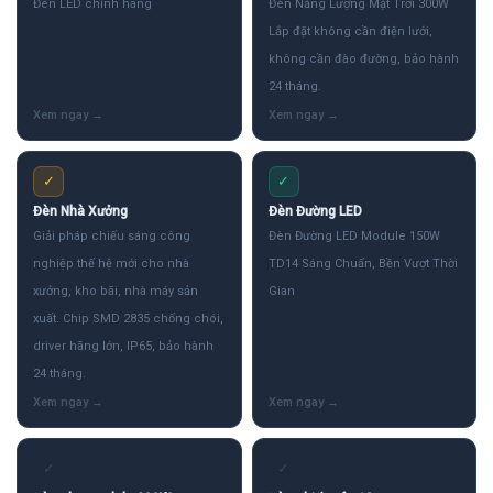
Đèn LED chính hãng
Đèn Năng Lượng Mặt Trời 300W
Lắp đặt không cần điện lưới,
không cần đào đường, bảo hành
24 tháng.
✓
✓
Đèn Nhà Xưởng
Đèn Đường LED
Giải pháp chiếu sáng công
Đèn Đường LED Module 150W
nghiệp thế hệ mới cho nhà
TD14 Sáng Chuẩn, Bền Vượt Thời
xưởng, kho bãi, nhà máy sản
Gian
xuất. Chip SMD 2835 chống chói,
driver hãng lớn, IP65, bảo hành
24 tháng.
✓
✓