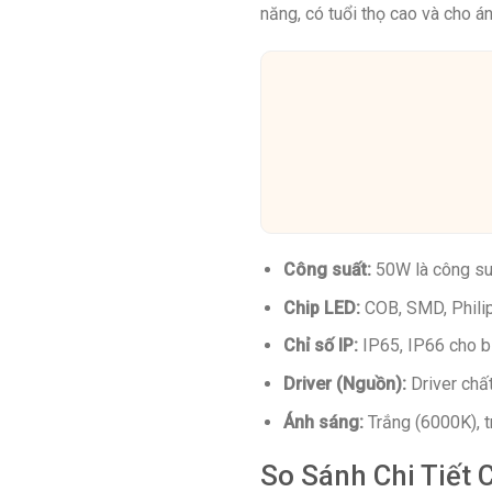
năng, có tuổi thọ cao và cho 
Công suất:
50W là công suấ
Chip LED:
COB, SMD, Philip
Chỉ số IP:
IP65, IP66 cho b
Driver (Nguồn):
Driver chất
Ánh sáng:
Trắng (6000K), t
So Sánh Chi Tiết