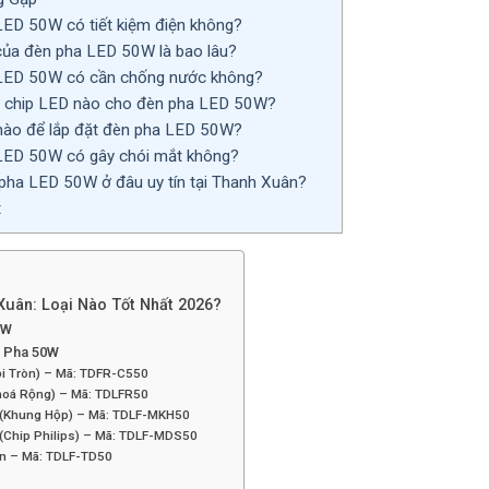
LED 50W có tiết kiệm điện không?
 của đèn pha LED 50W là bao lâu?
LED 50W có cần chống nước không?
 chip LED nào cho đèn pha LED 50W?
nào để lắp đặt đèn pha LED 50W?
LED 50W có gây chói mắt không?
pha LED 50W ở đâu uy tín tại Thanh Xuân?
t
uân: Loại Nào Tốt Nhất 2026?
0W
n Pha 50W
ọi Tròn) – Mã: TDFR-C550
hoá Rộng) – Mã: TDLFR50
 (Khung Hộp) – Mã: TDLF-MKH50
(Chip Philips) – Mã: TDLF-MDS50
ện – Mã: TDLF-TD50