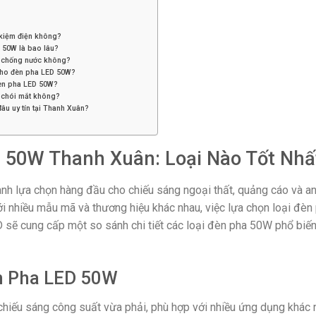
 kiệm điện không?
D 50W là bao lâu?
n chống nước không?
cho đèn pha LED 50W?
đèn pha LED 50W?
 chói mắt không?
âu uy tín tại Thanh Xuân?
 50W Thanh Xuân: Loại Nào Tốt Nhấ
h lựa chọn hàng đầu cho chiếu sáng ngoại thất, quảng cáo và an 
ới nhiều mẫu mã và thương hiệu khác nhau, việc lựa chọn loại đèn
D sẽ cung cấp một so sánh chi tiết các loại đèn pha 50W phổ biến
n Pha LED 50W
hiếu sáng công suất vừa phải, phù hợp với nhiều ứng dụng khác n