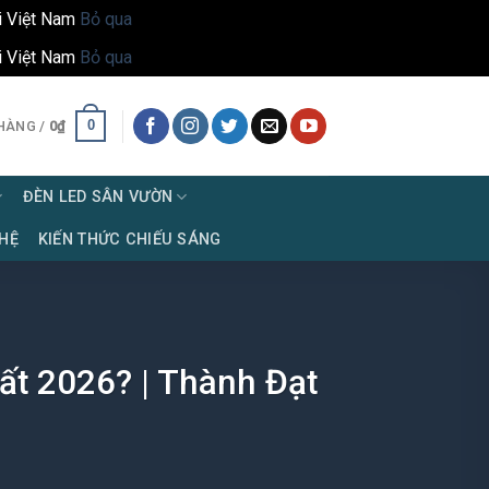
i Việt Nam
Bỏ qua
i Việt Nam
Bỏ qua
0
HÀNG /
0
₫
ĐÈN LED SÂN VƯỜN
 HỆ
KIẾN THỨC CHIẾU SÁNG
t 2026? | Thành Đạt