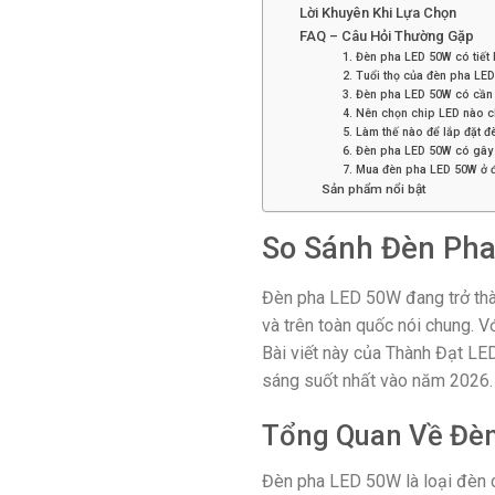
Lời Khuyên Khi Lựa Chọn
FAQ – Câu Hỏi Thường Gặp
1. Đèn pha LED 50W có tiết
2. Tuổi thọ của đèn pha LE
3. Đèn pha LED 50W có cầ
4. Nên chọn chip LED nào 
5. Làm thế nào để lắp đặt 
6. Đèn pha LED 50W có gây
7. Mua đèn pha LED 50W ở đ
Sản phẩm nổi bật
So Sánh Đèn Pha
Đèn pha LED 50W đang trở thàn
và trên toàn quốc nói chung. V
Bài viết này của Thành Đạt LE
sáng suốt nhất vào năm 2026.
Tổng Quan Về Đè
Đèn pha LED 50W là loại đèn c