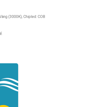
 Vàng (3000K), Chipled: COB
ể.