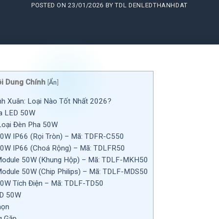
POSTED ON
23/01/2026
BY
TDL DENLEDTHANHDAT
i Dung Chính
[
Ẩn
]
h Xuân: Loại Nào Tốt Nhất 2026?
a LED 50W
 Loại Đèn Pha 50W
50W IP66 (Rọi Tròn) – Mã: TDFR-C550
50W IP66 (Choá Rộng) – Mã: TDLFR50
Module 50W (Khung Hộp) – Mã: TDLF-MKH50
odule 50W (Chip Philips) – Mã: TDLF-MDS50
50W Tích Điện – Mã: TDLF-TD50
ED 50W
họn
g Gặp