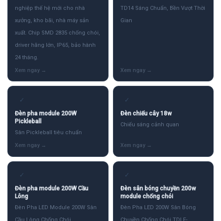
nghiệp thế hệ mới cho nhà
TD14 Sáng Chuẩn, Bền Vượt Thời
xưởng, kho bãi, nhà máy sản
Gian
xuất. Chip SMD 2835 chống chói,
driver hãng lớn, IP65, bảo hành
24 tháng.
✓
✓
Đèn pha module 200W
Đèn chiếu cây 18w
Pickleball
Chiếu sáng cảnh quan
Sân Pickleball tiêu chuẩn
✓
✓
Đèn pha module 200W Cầu
Đèn sân bóng chuyền 200w
Lông
module chống chói
Đèn Pha LED Module 200W Sân
Đèn Pha LED 200W Sân Bóng
Cầu Lông Chống Chói
Chuyền Chống Chói TDLF-