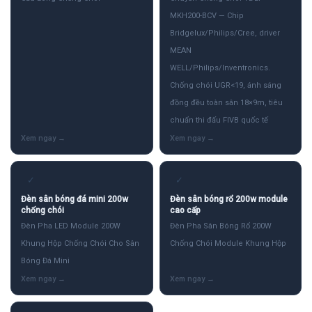
MKH200-BCV — Chip
Bridgelux/Philips/Cree, driver
MEAN
WELL/Philips/Inventronics.
Chống chói UGR<19, ánh sáng
đồng đều toàn sân 18×9m, tiêu
chuẩn thi đấu FIVB quốc tế
✓
✓
Đèn sân bóng đá mini 200w
Đèn sân bóng rổ 200w module
chống chói
cao cấp
Đèn Pha LED Module 200W
Đèn Pha Sân Bóng Rổ 200W
Khung Hộp Chống Chói Cho Sân
Chống Chói Module Khung Hộp
Bóng Đá Mini