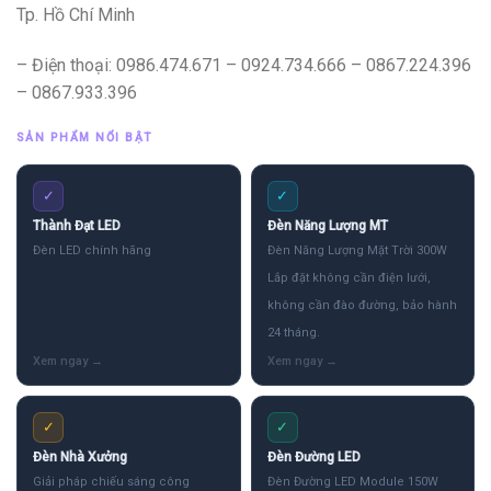
Tp. Hồ Chí Minh
– Điện thoại: 0986.474.671 – 0924.734.666 – 0867.224.396
– 0867.933.396
SẢN PHẨM NỔI BẬT
✓
✓
Thành Đạt LED
Đèn Năng Lượng MT
Đèn LED chính hãng
Đèn Năng Lượng Mặt Trời 300W
Lắp đặt không cần điện lưới,
không cần đào đường, bảo hành
24 tháng.
✓
✓
Đèn Nhà Xưởng
Đèn Đường LED
Giải pháp chiếu sáng công
Đèn Đường LED Module 150W