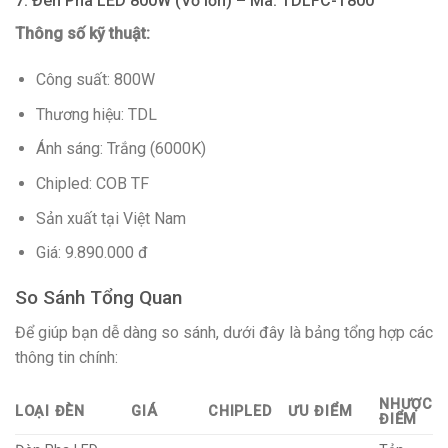
7. Đèn Pha LED 800W (Vỏ lớn) – Mã: TDLFC-T800
Thông số kỹ thuật:
Công suất: 800W
Thương hiệu: TDL
Ánh sáng: Trắng (6000K)
Chipled: COB TF
Sản xuất tại Việt Nam
Giá: 9.890.000 đ
So Sánh Tổng Quan
Để giúp bạn dễ dàng so sánh, dưới đây là bảng tổng hợp các
thông tin chính:
NHƯỢC
LOẠI ĐÈN
GIÁ
CHIPLED
ƯU ĐIỂM
ĐIỂM