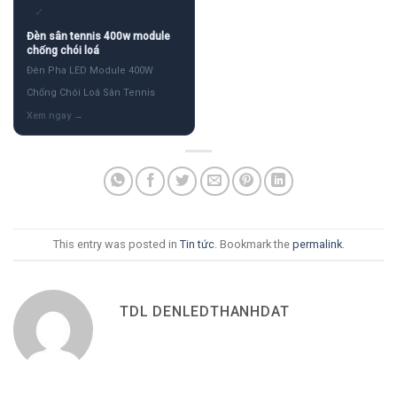
✓
Đèn sân tennis 400w module
chống chói loá
Đèn Pha LED Module 400W
Chống Chói Loá Sân Tennis
This entry was posted in
Tin tức
. Bookmark the
permalink
.
TDL DENLEDTHANHDAT