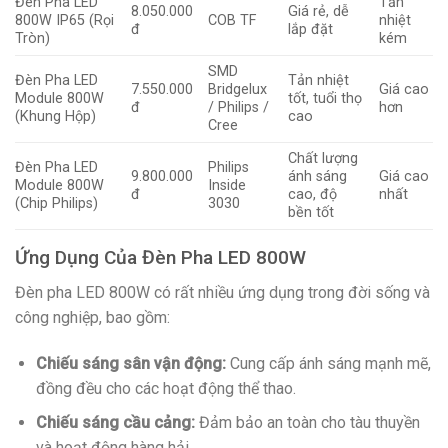
Đèn Pha LED
Tản
8.050.000
Giá rẻ, dễ
800W IP65 (Rọi
COB TF
nhiệt
đ
lắp đặt
Tròn)
kém
SMD
Đèn Pha LED
Tản nhiệt
7.550.000
Bridgelux
Giá cao
Module 800W
tốt, tuổi thọ
đ
/ Philips /
hơn
(Khung Hộp)
cao
Cree
Chất lượng
Đèn Pha LED
Philips
9.800.000
ánh sáng
Giá cao
Module 800W
Inside
đ
cao, độ
nhất
(Chip Philips)
3030
bền tốt
Ứng Dụng Của Đèn Pha LED 800W
Đèn pha LED 800W có rất nhiều ứng dụng trong đời sống và
công nghiệp, bao gồm:
Chiếu sáng sân vận động:
Cung cấp ánh sáng mạnh mẽ,
đồng đều cho các hoạt động thể thao.
Chiếu sáng cầu cảng:
Đảm bảo an toàn cho tàu thuyền
và hoạt động hàng hải.