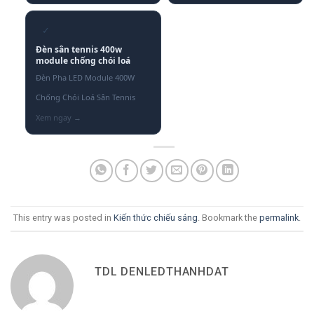
✓
Đèn sân tennis 400w
module chống chói loá
Đèn Pha LED Module 400W
Chống Chói Loá Sân Tennis
This entry was posted in
Kiến thức chiếu sáng
. Bookmark the
permalink
.
TDL DENLEDTHANHDAT