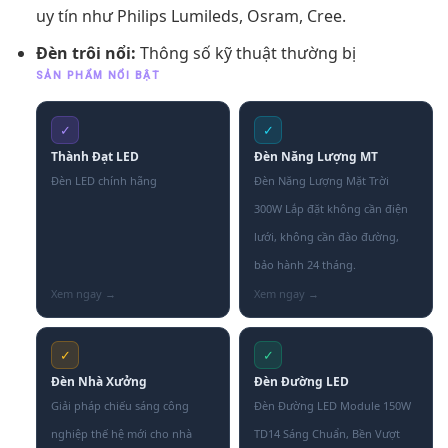
uy tín như Philips Lumileds, Osram, Cree.
Đèn trôi nổi:
Thông số kỹ thuật thường bị
SẢN PHẨM NỔI BẬT
✓
✓
Thành Đạt LED
Đèn Năng Lượng MT
Đèn LED chính hãng
Đèn Năng Lượng Mặt Trời
300W Lắp đặt không cần điện
lưới, không cần đào đường,
bảo hành 24 tháng.
✓
✓
Đèn Nhà Xưởng
Đèn Đường LED
Giải pháp chiếu sáng công
Đèn Đường LED Module 150W
nghiệp thế hệ mới cho nhà
TD14 Sáng Chuẩn, Bền Vượt