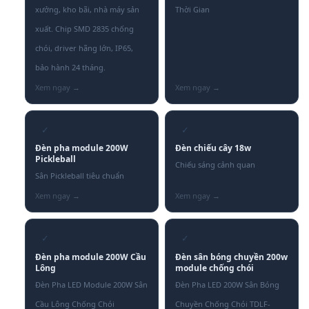
xưởng, kho bãi, nhà máy sản
Thời Gian
xuất. Chip SMD 2835 chống
chói, driver hãng lớn, IP65,
bảo hành 24 tháng.
✓
✓
Đèn pha module 200W
Đèn chiếu cây 18w
Pickleball
Chiếu sáng cảnh quan
Sân Pickleball tiêu chuẩn
✓
✓
Đèn pha module 200W Cầu
Đèn sân bóng chuyền 200w
Lông
module chống chói
Đèn Pha LED Module 200W Sân
Đèn Pha LED 200W Sân Bóng
Cầu Lông Chống Chói
Chuyền Chống Chói TDLF-