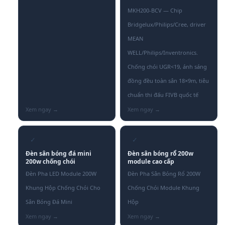
MKH200-BCV — Chip
Bridgelux/Philips/Cree, driver
MEAN
WELL/Philips/Inventronics.
Chống chói UGR<19, ánh sáng
đồng đều toàn sân 18×9m, tiêu
chuẩn thi đấu FIVB quốc tế
✓
✓
Đèn sân bóng đá mini
Đèn sân bóng rổ 200w
200w chống chói
module cao cấp
Đèn Pha LED Module 200W
Đèn Pha Sân Bóng Rổ 200W
Khung Hộp Chống Chói Cho
Chống Chói Module Khung
Sân Bóng Đá Mini
Hộp