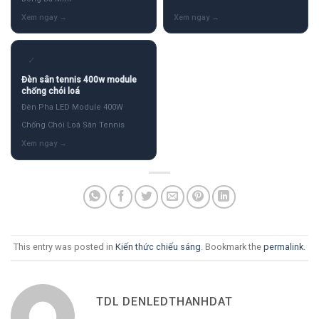
✓
Đèn sân tennis 400w module
chống chói loá
Đèn Pha LED Module 400W
Chống Chói Loá Sân Tennis
This entry was posted in
Kiến thức chiếu sáng
. Bookmark the
permalink
.
TDL DENLEDTHANHDAT