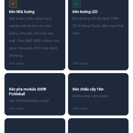
✓
✓
Đèn Nhà Xưởng
Đèn Đường LED
Giải pháp chiếu sáng công
Đèn Đường LED Module 150W
nghiệp thế hệ mới cho nhà
TD14 Sáng Chuẩn, Bền Vượt Thời
xưởng, kho bãi, nhà máy sản
Gian
xuất. Chip SMD 2835 chống chói,
driver hãng lớn, IP65, bảo hành
24 tháng.
✓
✓
Đèn pha module 200W
Đèn chiếu cây 18w
Pickleball
Chiếu sáng cảnh quan
Sân Pickleball tiêu chuẩn
✓
✓