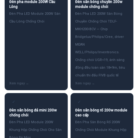
Đèn pha module 200W Cầu
Đèn sân bóng chuyền 200w
Lông
module chống chói
Đèn Pha LED Module 200W Sân
Đèn Pha LED 200W Sân Bóng
Cầu Lông Chống Chói
Chuyền Chống Chói TDLF-
MKH200-BCV — Chip
Bridgelux/Philips/Cree, driver
MEAN
WELL/Philips/Inventronics.
Chống chói UGR<19, ánh sáng
đồng đều toàn sân 18×9m, tiêu
chuẩn thi đấu FIVB quốc tế
✓
✓
Đèn sân bóng đá mini 200w
Đèn sân bóng rổ 200w module
chống chói
cao cấp
Đèn Pha LED Module 200W
Đèn Pha Sân Bóng Rổ 200W
Khung Hộp Chống Chói Cho Sân
Chống Chói Module Khung Hộp
Bóng Đá Mini