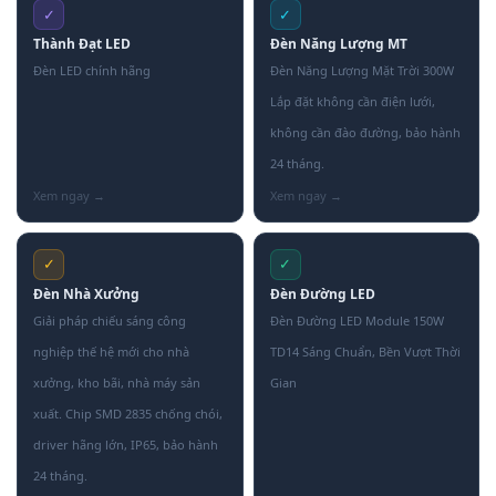
✓
✓
Thành Đạt LED
Đèn Năng Lượng MT
Đèn LED chính hãng
Đèn Năng Lượng Mặt Trời 300W
Lắp đặt không cần điện lưới,
không cần đào đường, bảo hành
24 tháng.
✓
✓
Đèn Nhà Xưởng
Đèn Đường LED
Giải pháp chiếu sáng công
Đèn Đường LED Module 150W
nghiệp thế hệ mới cho nhà
TD14 Sáng Chuẩn, Bền Vượt Thời
xưởng, kho bãi, nhà máy sản
Gian
xuất. Chip SMD 2835 chống chói,
driver hãng lớn, IP65, bảo hành
24 tháng.