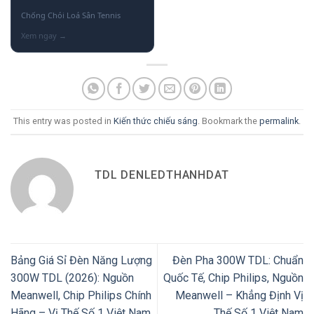
Chống Chói Loá Sân Tennis
This entry was posted in
Kiến thức chiếu sáng
. Bookmark the
permalink
.
TDL DENLEDTHANHDAT
Bảng Giá Sỉ Đèn Năng Lượng
Đèn Pha 300W TDL: Chuẩn
300W TDL (2026): Nguồn
Quốc Tế, Chip Philips, Nguồn
Meanwell, Chip Philips Chính
Meanwell – Khẳng Định Vị
Hãng – Vị Thế Số 1 Việt Nam
Thế Số 1 Việt Nam