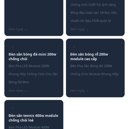
Chống chói UGR<19, ánh sáng
đồng đều toàn sân 18×9m, tiêu
chuẩn thi đấu FIVB quốc tế
✓
✓
Đèn sân bóng đá mini 200w
Đèn sân bóng rổ 200w
chống chói
module cao cấp
Đèn Pha LED Module 200W
Đèn Pha Sân Bóng Rổ 200W
Khung Hộp Chống Chói Cho Sân
Chống Chói Module Khung Hộp
Bóng Đá Mini
✓
Đèn sân tennis 400w module
chống chói loá
Đèn Pha LED Module 400W