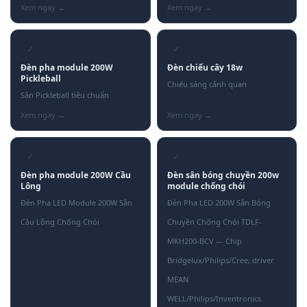
✓
✓
Đèn pha module 200W
Đèn chiếu cây 18w
Pickleball
Chiếu sáng cảnh quan
Sân Pickleball tiêu chuẩn
✓
✓
Đèn pha module 200W Cầu
Đèn sân bóng chuyền 200w
Lông
module chống chói
Đèn Pha LED Module 200W Sân
Đèn Pha LED 200W Sân Bóng
Cầu Lông Chống Chói
Chuyền Chống Chói TDLF-
MKH200-BCV — Chip
Bridgelux/Philips/Cree, driver
MEAN
WELL/Philips/Inventronics.