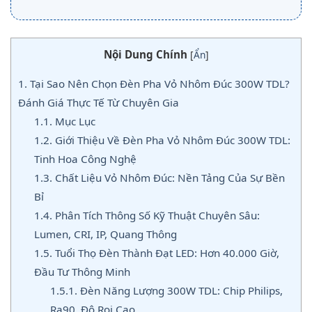
Nội Dung Chính
[
Ẩn
]
1.
Tại Sao Nên Chọn Đèn Pha Vỏ Nhôm Đúc 300W TDL?
Đánh Giá Thực Tế Từ Chuyên Gia
1.1.
Mục Lục
1.2.
Giới Thiệu Về Đèn Pha Vỏ Nhôm Đúc 300W TDL:
Tinh Hoa Công Nghệ
1.3.
Chất Liệu Vỏ Nhôm Đúc: Nền Tảng Của Sự Bền
Bỉ
1.4.
Phân Tích Thông Số Kỹ Thuật Chuyên Sâu:
Lumen, CRI, IP, Quang Thông
1.5.
Tuổi Thọ Đèn Thành Đạt LED: Hơn 40.000 Giờ,
Đầu Tư Thông Minh
1.5.1.
Đèn Năng Lượng 300W TDL: Chip Philips,
Ra90, Độ Rọi Cao