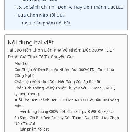
1.6.
So Sánh Chi Phí: Đèn Rẻ Hay Đèn Thành Đạt LED
– Lựa Chọn Nào Tối Ưu?
1.6.1.
Sản phẩm nổi bật
Nội dung bài viết
Tại Sao Nên Chọn Đèn Pha Vỏ Nhôm Đúc 300W TDL?
Đánh Giá Thực Tế Từ Chuyên Gia
Mục Lục
Giới Thiệu Về Đèn Pha Vỏ Nhôm Đúc 300W TDL: Tinh Hoa
Công Nghệ
Chất Liệu Vỏ Nhôm Đúc: Nền Tảng Của Sự Bền Bỉ
Phân Tích Thông Số Kỹ Thuật Chuyên Sâu: Lumen, CRI, IP,
Quang Thông
Tuổi Thọ Đèn Thành Đạt LED: Hơn 40.000 Giờ, Đầu Tư Thông
Minh
Đèn Năng Lượng 300W TDL: Chip Philips, Ra90, Độ Rọi Cao
So Sánh Chi Phí: Đèn Rẻ Hay Đèn Thành Đạt LED – Lựa Chọn
Nào Tối Ưu?
Sản phẩm nổi bật