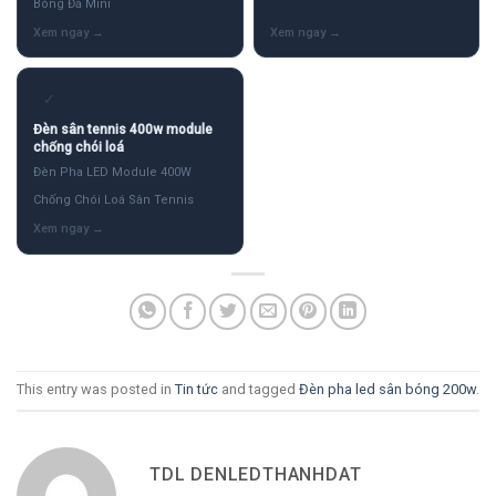
Bóng Đá Mini
✓
Đèn sân tennis 400w module
chống chói loá
Đèn Pha LED Module 400W
Chống Chói Loá Sân Tennis
This entry was posted in
Tin tức
and tagged
Đèn pha led sân bóng 200w
.
TDL DENLEDTHANHDAT