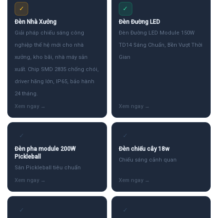
✓
✓
Đèn Nhà Xưởng
Đèn Đường LED
Giải pháp chiếu sáng công
Đèn Đường LED Module 150W
nghiệp thế hệ mới cho nhà
TD14 Sáng Chuẩn, Bền Vượt Thời
xưởng, kho bãi, nhà máy sản
Gian
xuất. Chip SMD 2835 chống chói,
driver hãng lớn, IP65, bảo hành
24 tháng.
✓
✓
Đèn pha module 200W
Đèn chiếu cây 18w
Pickleball
Chiếu sáng cảnh quan
Sân Pickleball tiêu chuẩn
✓
✓