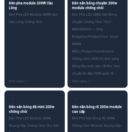
Đèn pha module 200W Cầu
Đèn sân bóng chuyền 200w
Lông
module chống chói
Đèn Pha LED Module 200W Sân
Đèn Pha LED 200W Sân Bóng
Cầu Lông Chống Chói
Chuyền Chống Chói TDLF-
MKH200-BCV — Chip
Bridgelux/Philips/Cree, driver
MEAN
WELL/Philips/Inventronics.
Chống chói UGR<19, ánh sáng
đồng đều toàn sân 18×9m, tiêu
chuẩn thi đấu FIVB quốc tế
✓
✓
Đèn sân bóng đá mini 200w
Đèn sân bóng rổ 200w module
chống chói
cao cấp
Đèn Pha LED Module 200W
Đèn Pha Sân Bóng Rổ 200W
Khung Hộp Chống Chói Cho Sân
Chống Chói Module Khung Hộp