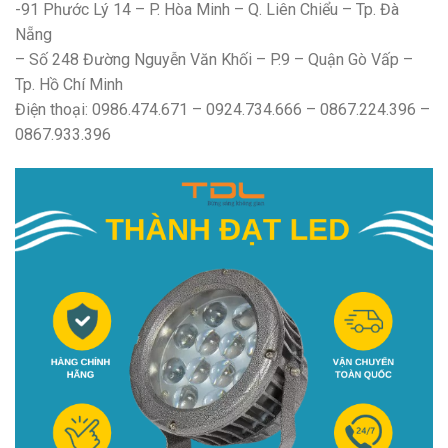
-91 Phước Lý 14 – P. Hòa Minh – Q. Liên Chiểu – Tp. Đà
Nẵng
– Số 248 Đường Nguyễn Văn Khối – P.9 – Quận Gò Vấp –
Tp. Hồ Chí Minh
Điện thoại: 0986.474.671 – 0924.734.666 – 0867.224.396 –
0867.933.396