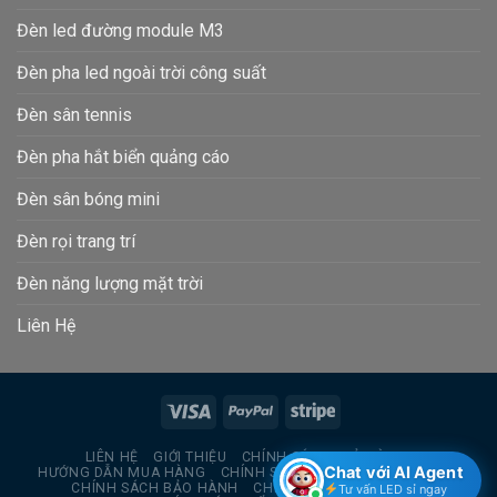
Đèn led đường module M3
Đèn pha led ngoài trời công suất
Đèn sân tennis
Đèn pha hắt biển quảng cáo
Đèn sân bóng mini
Đèn rọi trang trí
Đèn năng lượng mặt trời
Liên Hệ
LIÊN HỆ
GIỚI THIỆU
CHÍNH SÁCH TRẢ HÀNG
Chat với AI Agent
HƯỚNG DẪN MUA HÀNG
CHÍNH SÁCH BẢO MẬT THÔNG TIN
CHÍNH SÁCH BẢO HÀNH
CHÍNH SÁCH GIAO HÀNG
Tư vấn LED sỉ ngay