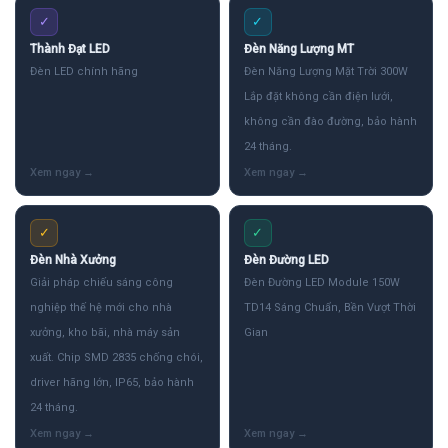
✓
✓
Thành Đạt LED
Đèn Năng Lượng MT
Đèn LED chính hãng
Đèn Năng Lượng Mặt Trời 300W
Lắp đặt không cần điện lưới,
không cần đào đường, bảo hành
24 tháng.
✓
✓
Đèn Nhà Xưởng
Đèn Đường LED
Giải pháp chiếu sáng công
Đèn Đường LED Module 150W
nghiệp thế hệ mới cho nhà
TD14 Sáng Chuẩn, Bền Vượt Thời
xưởng, kho bãi, nhà máy sản
Gian
xuất. Chip SMD 2835 chống chói,
driver hãng lớn, IP65, bảo hành
24 tháng.