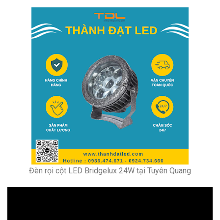
Đèn rọi cột LED Bridgelux 24W tại Tuyên Quang