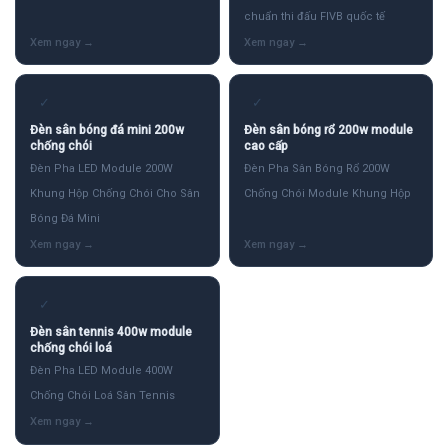
chuẩn thi đấu FIVB quốc tế
✓
✓
Đèn sân bóng đá mini 200w
Đèn sân bóng rổ 200w module
chống chói
cao cấp
Đèn Pha LED Module 200W
Đèn Pha Sân Bóng Rổ 200W
Khung Hộp Chống Chói Cho Sân
Chống Chói Module Khung Hộp
Bóng Đá Mini
✓
Đèn sân tennis 400w module
chống chói loá
Đèn Pha LED Module 400W
Chống Chói Loá Sân Tennis