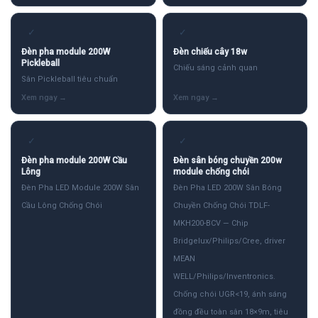
✓
✓
Đèn pha module 200W
Đèn chiếu cây 18w
Pickleball
Chiếu sáng cảnh quan
Sân Pickleball tiêu chuẩn
✓
✓
Đèn pha module 200W Cầu
Đèn sân bóng chuyền 200w
Lông
module chống chói
Đèn Pha LED Module 200W Sân
Đèn Pha LED 200W Sân Bóng
Cầu Lông Chống Chói
Chuyền Chống Chói TDLF-
MKH200-BCV — Chip
Bridgelux/Philips/Cree, driver
MEAN
WELL/Philips/Inventronics.
Chống chói UGR<19, ánh sáng
đồng đều toàn sân 18×9m, tiêu