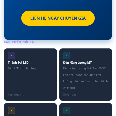
LIÊN HỆ NGAY CHUYÊN GIA
SẢN PHẨM NỔI BẬT
✓
✓
Thành Đạt LED
Đèn Năng Lượng MT
Đèn LED chính hãng
Đèn Năng Lượng Mặt Trời 300W
Lắp đặt không cần điện lưới,
không cần đào đường, bảo hành
24 tháng.
✓
✓