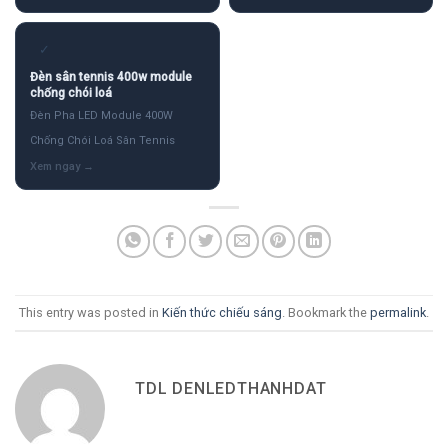
✓
Đèn sân tennis 400w module
chống chói loá
Đèn Pha LED Module 400W
Chống Chói Loá Sân Tennis
This entry was posted in
Kiến thức chiếu sáng
. Bookmark the
permalink
.
TDL DENLEDTHANHDAT