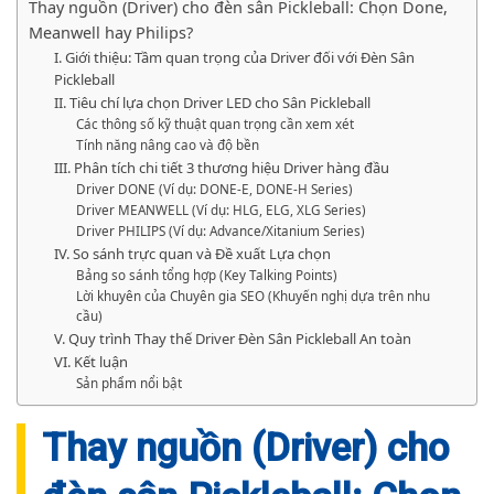
Thay nguồn (Driver) cho đèn sân Pickleball: Chọn Done,
Meanwell hay Philips?
I. Giới thiệu: Tầm quan trọng của Driver đối với Đèn Sân
Pickleball
II. Tiêu chí lựa chọn Driver LED cho Sân Pickleball
Các thông số kỹ thuật quan trọng cần xem xét
Tính năng nâng cao và độ bền
III. Phân tích chi tiết 3 thương hiệu Driver hàng đầu
Driver DONE (Ví dụ: DONE-E, DONE-H Series)
Driver MEANWELL (Ví dụ: HLG, ELG, XLG Series)
Driver PHILIPS (Ví dụ: Advance/Xitanium Series)
IV. So sánh trực quan và Đề xuất Lựa chọn
Bảng so sánh tổng hợp (Key Talking Points)
Lời khuyên của Chuyên gia SEO (Khuyến nghị dựa trên nhu
cầu)
V. Quy trình Thay thế Driver Đèn Sân Pickleball An toàn
VI. Kết luận
Sản phẩm nổi bật
Thay nguồn (Driver) cho