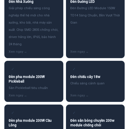
Đèn Nhà Xưởng
Đèn Đường LED
Giải pháp chiếu sáng công
Đèn Đường LED Module 150W
nghiệp thế hệ mới cho nhà
TD14 Sáng Chuẩn, Bền Vượt Thời
xưởng, kho bãi, nhà máy sản
Gian
xuất. Chip SMD 2835 chống chói,
driver hãng lớn, IP65, bảo hành
24 tháng.
✓
✓
Đèn pha module 200W
Đèn chiếu cây 18w
Pickleball
Chiếu sáng cảnh quan
Sân Pickleball tiêu chuẩn
✓
✓
Đèn pha module 200W Cầu
Đèn sân bóng chuyền 200w
Lông
module chống chói