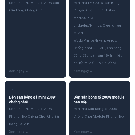
Đèn Pha LED Module 200W Sân
Đèn Pha LED 200W Sân Bóng
Cầu Lông Chống Chói
Chuyền Chống Chói TDLF-
MKH200-BCV — Chip
Bridgelux/Philips/Cree, driver
MEAN
WELL/Philips/Inventronics.
Chống chói UGR<19, ánh sáng
đồng đều toàn sân 18×9m, tiêu
chuẩn thi đấu FIVB quốc tế
✓
✓
Đèn sân bóng đá mini 200w
Đèn sân bóng rổ 200w module
chống chói
cao cấp
Đèn Pha LED Module 200W
Đèn Pha Sân Bóng Rổ 200W
Khung Hộp Chống Chói Cho Sân
Chống Chói Module Khung Hộp
Bóng Đá Mini