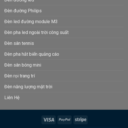
Đèn đường Philips
Đèn led đường module M3
Đèn pha led ngoài trời công suất
Đèn sân tennis
Đèn pha hắt biển quảng cáo
Đèn sân bóng mini
Đèn rọi trang trí
Đèn năng lượng mặt trời
Liên Hệ