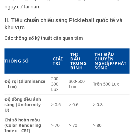
nguy cơ tai nạn.
II. Tiêu chuẩn chiếu sáng Pickleball quốc tế và
khu vực
Các thông số kỹ thuật cần quan tâm
THI
THI ĐẤU
GIẢI
ĐẤU
CHUYÊN
THÔNG SỐ
TRÍ
TRUNG
NGHIỆP/PHÁT
BÌNH
SÓNG
200-
Độ rọi (Illuminance
300-500
300
Trên 500 Lux
– Lux)
Lux
Lux
Độ đồng đều ánh
sáng (Uniformity –
> 0.6
> 0.6
> 0.8
U)
Chỉ số hoàn màu
(Color Rendering
> 70
> 70
> 80
Index – CRI)