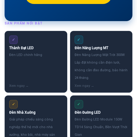
SẢN PHẨM NỔI BẬT
✓
✓
Thành Đạt LED
Đèn Năng Lượng MT
Đèn LED chính hãng
Đèn Năng Lượng Mặt Trời 300W
Lắp đặt không cần điện lưới,
không cần đào đường, bảo hành
24 tháng.
✓
✓
Đèn Nhà Xưởng
Đèn Đường LED
Giải pháp chiếu sáng công
Đèn Đường LED Module 150W
nghiệp thế hệ mới cho nhà
TD14 Sáng Chuẩn, Bền Vượt Thời
xưởng, kho bãi, nhà máy sản
Gian