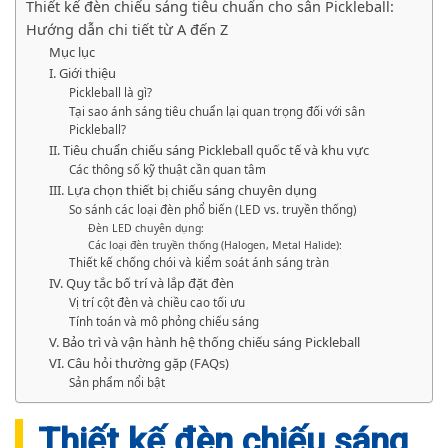
Thiết kế đèn chiếu sáng tiêu chuẩn cho sân Pickleball:
Hướng dẫn chi tiết từ A đến Z
Mục lục
I. Giới thiệu
Pickleball là gì?
Tại sao ánh sáng tiêu chuẩn lại quan trọng đối với sân
Pickleball?
II. Tiêu chuẩn chiếu sáng Pickleball quốc tế và khu vực
Các thông số kỹ thuật cần quan tâm
III. Lựa chọn thiết bị chiếu sáng chuyên dụng
So sánh các loại đèn phổ biến (LED vs. truyền thống)
Đèn LED chuyên dụng:
Các loại đèn truyền thống (Halogen, Metal Halide):
Thiết kế chống chói và kiểm soát ánh sáng tràn
IV. Quy tắc bố trí và lắp đặt đèn
Vị trí cột đèn và chiều cao tối ưu
Tính toán và mô phỏng chiếu sáng
V. Bảo trì và vận hành hệ thống chiếu sáng Pickleball
VI. Câu hỏi thường gặp (FAQs)
Sản phẩm nổi bật
Thiết kế đèn chiếu sáng