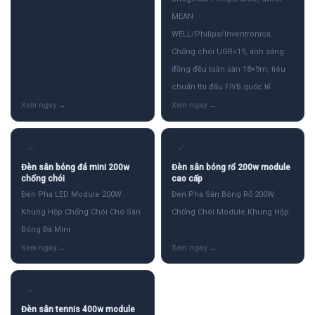
MEAN
WELL/Philips/Inventronics.
Chống chói UGR<19, ánh sáng
đồng đều toàn sân 18×9m, tiêu
chuẩn thi đấu FIVB quốc tế
✓
✓
Đèn sân bóng đá mini 200w
Đèn sân bóng rổ 200w module
chống chói
cao cấp
Đèn Pha LED Module 200W
Đèn Pha Sân Bóng Rổ 200W
Khung Hộp Chống Chói Cho Sân
Chống Chói Module Khung Hộp
Bóng Đá Mini
✓
Đèn sân tennis 400w module