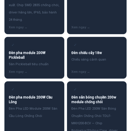
xuất. Chip SMD 2835 chống chói,
driver hãng lớn, IP65, bảo hành
24 tháng.
✓
✓
Đèn pha module 200W
Đèn chiếu cây 18w
Pickleball
Chiếu sáng cảnh quan
Sân Pickleball tiêu chuẩn
✓
✓
Đèn pha module 200W Cầu
Đèn sân bóng chuyền 200w
Lông
module chống chói
Đèn Pha LED Module 200W Sân
Đèn Pha LED 200W Sân Bóng
Cầu Lông Chống Chói
Chuyền Chống Chói TDLF-
MKH200-BCV — Chip
Bridgelux/Philips/Cree, driver