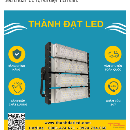
tiêu chuẩn độ rọi và diện tích sân.