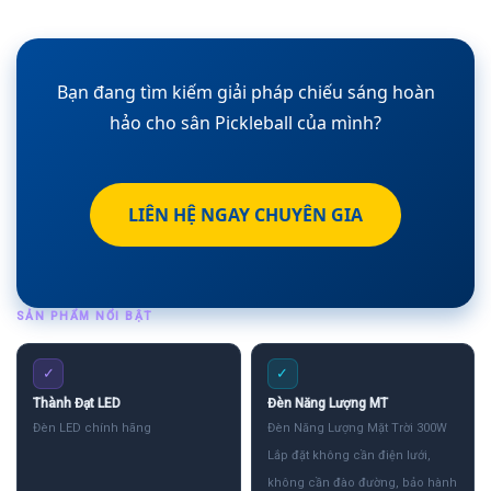
Bạn đang tìm kiếm giải pháp chiếu sáng hoàn
hảo cho sân Pickleball của mình?
LIÊN HỆ NGAY CHUYÊN GIA
SẢN PHẨM NỔI BẬT
✓
✓
Thành Đạt LED
Đèn Năng Lượng MT
Đèn LED chính hãng
Đèn Năng Lượng Mặt Trời 300W
Lắp đặt không cần điện lưới,
không cần đào đường, bảo hành