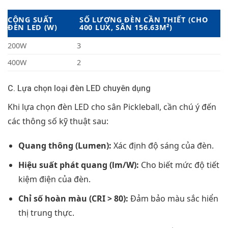
CÔNG SUẤT
SỐ LƯỢNG ĐÈN CẦN THIẾT (CHO
ĐÈN LED (W)
400 LUX, SÂN 156.63M²)
200W
3
400W
2
C. Lựa chọn loại đèn LED chuyên dụng
Khi lựa chọn đèn LED cho sân Pickleball, cần chú ý đến
các thông số kỹ thuật sau:
Quang thông (Lumen):
Xác định độ sáng của đèn.
Hiệu suất phát quang (lm/W):
Cho biết mức độ tiết
kiệm điện của đèn.
Chỉ số hoàn màu (CRI > 80):
Đảm bảo màu sắc hiển
thị trung thực.