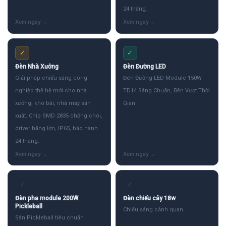
24 tháng.
✓
✓
Đèn Nhà Xưởng
Đèn Đường LED
Giải pháp chiếu sáng công
Đèn Đường LED Module 150W
nghiệp thế hệ mới cho nhà
TD14 Sáng Chuẩn, Bền Vượt Thời
xưởng, kho bãi, nhà máy sản
Gian
xuất. Chip SMD 2835 chống chói,
driver hãng lớn, IP65, bảo hành
24 tháng.
✓
✓
Đèn pha module 200W
Đèn chiếu cây 18w
Pickleball
Chiếu sáng cảnh quan
Sân Pickleball tiêu chuẩn