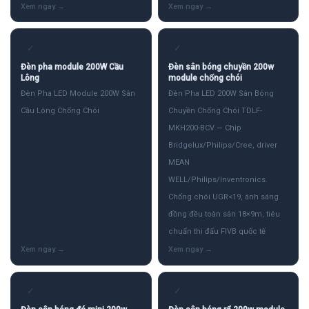
✓
✓
Đèn pha module 200W Cầu
Đèn sân bóng chuyền 200w
Lông
module chống chói
Đèn Pha LED Module 200W Sân
Đèn Pha LED 200W Sân Bóng
Cầu Lông Chống Chói
Chuyền Chống Chói TDLF-
MKH200-BCV — Chip
Bridgelux/Philips/Cree, driver
MEAN
WELL/Philips/Inventronics.
Chống chói UGR<19, ánh sáng
đồng đều toàn sân 18×9m, tiêu
chuẩn thi đấu FIVB quốc tế
✓
✓