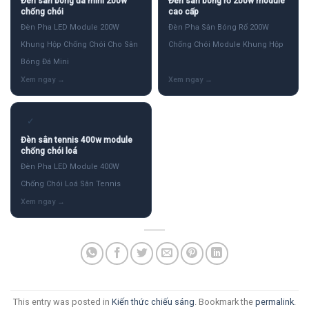
Đèn sân bóng đá mini 200w
Đèn sân bóng rổ 200w module
chống chói
cao cấp
Đèn Pha LED Module 200W
Đèn Pha Sân Bóng Rổ 200W
Khung Hộp Chống Chói Cho Sân
Chống Chói Module Khung Hộp
Bóng Đá Mini
✓
Đèn sân tennis 400w module
chống chói loá
Đèn Pha LED Module 400W
Chống Chói Loá Sân Tennis
This entry was posted in
Kiến thức chiếu sáng
. Bookmark the
permalink
.