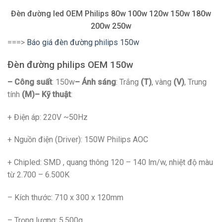
Đèn đường led OEM Philips 80w 100w 120w 150w 180w
200w 250w
===>
Báo giá đèn đường philips 150w
Đèn đường philips OEM 150w
– Công suất
: 150w
– Ánh sáng
: Trắng
(T)
, vàng
(V)
, Trung
tính
(M)
– Kỹ thuật
:
+ Điện áp: 220V ~50Hz
+ Nguồn điện (Driver): 150W Philips AOC
+ Chipled: SMD , quang thông 120 – 140 lm/w, nhiệt độ màu
từ 2.700 – 6.500K
– Kích thước: 710 x 300 x 120mm
– Trọng lượng: 5.500g