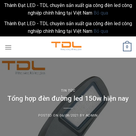
Thành Đạt LED - TDL chuyên sản xuất gia công đèn led công
nghiệp chính hãng tại Việt Nam
Bỏ qua
Thành Đạt LED - TDL chuyên sản xuất gia công đèn led công
nghiệp chính hãng tại Việt Nam
Bỏ qua
Skip
0
to
content
TIN TỨC
Tổng hợp đèn đường led 150w hiện nay
POSTED ON
06/08/2021
BY
ADMIN