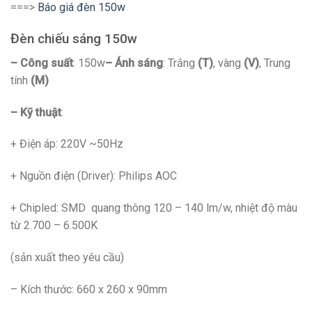
===>
Báo giá đèn 150w
Đèn chiếu sáng 150w
– Công suất
: 150w
– Ánh sáng
: Trắng
(T)
, vàng
(V)
, Trung
tính
(M)
– Kỹ thuật
:
+ Điện áp: 220V ~50Hz
+ Nguồn điện (Driver): Philips AOC
+ Chipled: SMD quang thông 120 – 140 lm/w, nhiệt độ màu
từ 2.700 – 6.500K
(sản xuất theo yêu cầu)
– Kích thước: 660 x 260 x 90mm