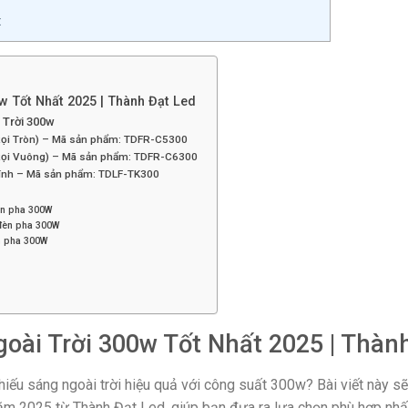
t
w Tốt Nhất 2025 | Thành Đạt Led
 Trời 300w
Rọi Tròn) – Mã sản phẩm: TDFR-C5300
(Rọi Vuông) – Mã sản phẩm: TDFR-C6300
Kính – Mã sản phẩm: TDLF-TK300
èn pha 300W
 đèn pha 300W
n pha 300W
oài Trời 300w Tốt Nhất 2025 | Thàn
hiếu sáng ngoài trời hiệu quả với công suất 300w? Bài viết này 
năm 2025 từ Thành Đạt Led, giúp bạn đưa ra lựa chọn phù hợp nhấ