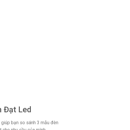
h Đạt Led
sẽ giúp bạn so sánh 3 mẫu đèn
t cho nhu cầu của mình.