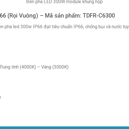
Đèn pha LED 300W module khung hộp
P66 (Rọi Vuông) – Mã sản phẩm: TDFR-C6300
èn pha led 300w IP66 đạt tiêu chuẩn IP66, chống bụi và nước tuyệ
Trung tính (4000K) – Vàng (3000K)
m