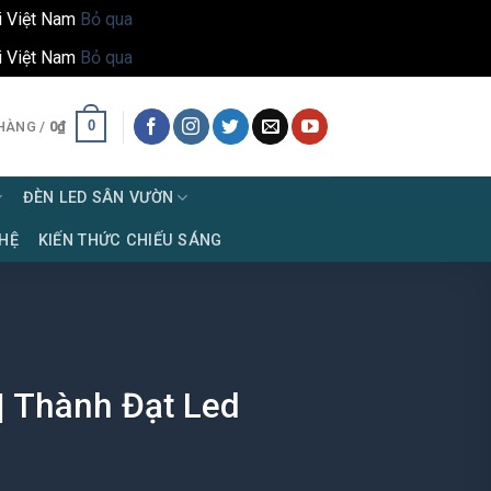
i Việt Nam
Bỏ qua
i Việt Nam
Bỏ qua
0
HÀNG /
0
₫
ĐÈN LED SÂN VƯỜN
 HỆ
KIẾN THỨC CHIẾU SÁNG
| Thành Đạt Led