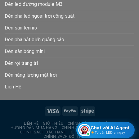
Đèn led đường module M3
Đèn pha led ngoài trời công suất
Đèn sân tennis
Đèn pha hắt biển quảng cáo
Đèn sân bóng mini
Đèn rọi trang trí
Đèn năng lượng mặt trời
Liên Hệ
LIÊN HỆ
GIỚI THIỆU
CHÍNH SÁCH TRẢ HÀNG
Chat với AI Agent
HƯỚNG DẪN MUA HÀNG
CHÍNH SÁCH BẢO MẬT THÔNG TIN
CHÍNH SÁCH BẢO HÀNH
CHÍNH SÁCH GIAO HÀNG
Tư vấn LED sỉ ngay
CHÍNH SÁCH ĐỔI TRẢ HÀNG