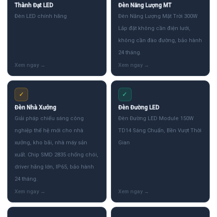
Thành Đạt LED
Đèn Năng Lượng MT
Đèn LED chính hãng
Đèn Năng Lượng Mặt Trời 300W
Lắp đặt không cần điện lưới,
không cần đào đường, bảo hành
24 tháng.
✓
✓
Đèn Nhà Xưởng
Đèn Đường LED
Giải pháp chiếu sáng công
Đèn Đường LED Module 150W
nghiệp thế hệ mới cho nhà
TD14 Sáng Chuẩn, Bền Vượt Thời
xưởng, kho bãi, nhà máy sản
Gian
xuất. Chip SMD 2835 chống chói,
driver hãng lớn, IP65, bảo hành
24 tháng.