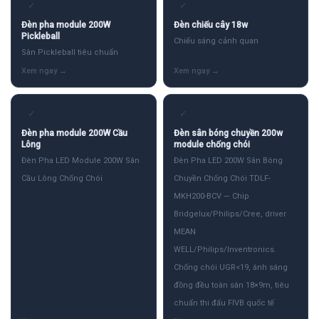
✓
✓
Đèn pha module 200W
Đèn chiếu cây 18w
Pickleball
Chiếu sáng cảnh quan
Sân Pickleball tiêu chuẩn
✓
✓
Đèn pha module 200W Cầu
Đèn sân bóng chuyền 200w
Lông
module chống chói
Đèn Pha LED Module 200W Sân
Đèn Pha LED 200W Sân Bóng
Cầu Lông Chống Chói
Chuyền Chống Chói TDLF-
MKH200-BCV — Chip
Bridgelux/Philips/Cree, driver
MEAN
WELL/Philips/Inventronics.
Chống chói UGR<19, ánh sáng
đồng đều toàn sân 18×9m, tiêu
chuẩn thi đấu FIVB quốc tế