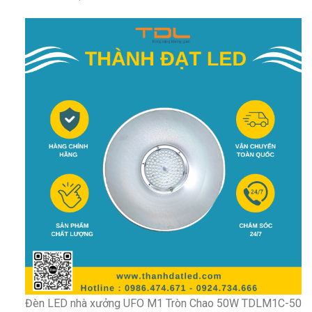
Đèn LED nhà xưởng UFO M1 Tròn Chao 50W TDLM1C-50