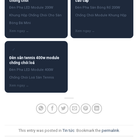
chống chói
cao cấp
Đèn Pha LED Module 200W
Đèn Pha Sân Bóng Rổ 200W
Khung Hộp Chống Chói Cho Sân
Chống Chói Module Khung Hộp
Bóng Đá Mini
✓
Đèn sân tennis 400w module
chống chói loá
Đèn Pha LED Module 400W
Chống Chói Loá Sân Tennis
This entry was posted in
Tin tức
. Bookmark the
permalink
.