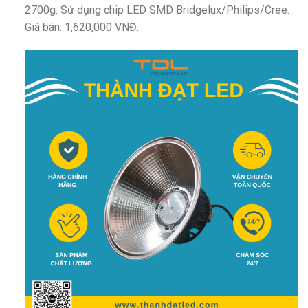
2700g. Sử dụng chip LED SMD Bridgelux/Philips/Cree.
Giá bán: 1,620,000 VNĐ.