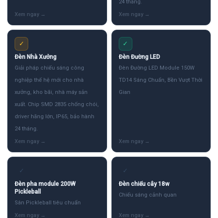
24 tháng.
✓
✓
Đèn Nhà Xưởng
Đèn Đường LED
Giải pháp chiếu sáng công
Đèn Đường LED Module 150W
nghiệp thế hệ mới cho nhà
TD14 Sáng Chuẩn, Bền Vượt Thời
xưởng, kho bãi, nhà máy sản
Gian
xuất. Chip SMD 2835 chống chói,
driver hãng lớn, IP65, bảo hành
24 tháng.
✓
✓
Đèn pha module 200W
Đèn chiếu cây 18w
Pickleball
Chiếu sáng cảnh quan
Sân Pickleball tiêu chuẩn