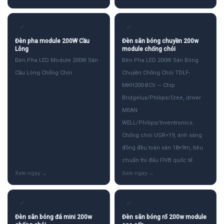
✓
✓
Đèn pha module 200W Cầu
Đèn sân bóng chuyền 200w
Lông
module chống chói
Đèn Pha LED Module 200W Sân
Đèn Pha LED 200W Sân Bóng
Cầu Lông Chống Chói
Chuyền Chống Chói TDLF-
MKH200-BCV — Chip
Bridgelux/Philips/Cree, driver
MEAN
WELL/Philips/Inventronics.
Chống chói UGR<19, ánh sáng
đồng đều toàn sân 18×9m, tiêu
chuẩn thi đấu FIVB quốc tế
✓
✓
Đèn sân bóng đá mini 200w
Đèn sân bóng rổ 200w module