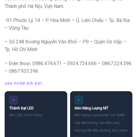
Thành phố Hà Nội, Việt Nam.
-91 Phước Lý 14 – P. Hòa Minh – Q. Liên Chiểu – Tp. Bà Rịa
– Vũng Tàu
– Số 248 Đường Nguyễn Văn Khối – P.9 – Quận Gò Vấp –
Tp. Hồ Chí Minh
– Điện thoại: 0986.474.671 – 0924.734.666 – 0867.224.396
– 0867.933.396
SẢN PHẨM NỔI BẬT
✓
✓
Thành Đạt LED
Đèn Năng Lượng MT
Đèn LED chính hãng
Đèn Năng Lượng Mặt Trời 300W
Lắp đặt không cần điện lưới,
không cần đào đường, bảo hành