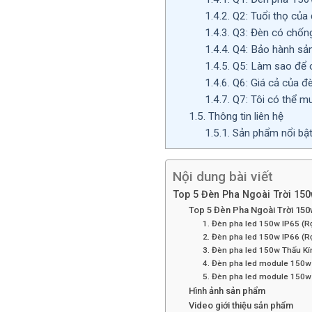
1.4.2.
Q2: Tuổi thọ của
1.4.3.
Q3: Đèn có chống
1.4.4.
Q4: Bảo hành sả
1.4.5.
Q5: Làm sao để c
1.4.6.
Q6: Giá cả của đ
1.4.7.
Q7: Tôi có thể m
1.5.
Thông tin liên hệ
1.5.1.
Sản phẩm nổi bậ
Nội dung bài viết
Top 5 Đèn Pha Ngoài Trời 150
Top 5 Đèn Pha Ngoài Trời 15
1. Đèn pha led 150w IP65 (R
2. Đèn pha led 150w IP66 (R
3. Đèn pha led 150w Thấu Kí
4. Đèn pha led module 150w
5. Đèn pha led module 150w 
Hình ảnh sản phẩm
Video giới thiệu sản phẩm