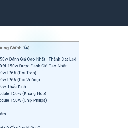
Dung Chính
[
Ẩn
]
50w Đánh Giá Cao Nhất | Thành Đạt Led
Trời 150w Được Đánh Giá Cao Nhất
50w IP65 (Rọi Tròn)
50w IP66 (Rọi Vuông)
50w Thấu Kính
odule 150w (Khung Hộp)
dule 150w (Chip Philips)
hẩm
W có đủ sáng không?