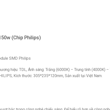
150w (Chip Philips)
odule SMD Philips
ương hiệu: TDL, Ánh sáng: Trắng (6000K) – Trung tính (4000K) – 
PHILIPS, Kích thước: 305*235*120mm, Sản xuất tại Việt Nam.
vượt bậc trong công nghệ chiếu sáng. Để hiểu rõ hơn về công ngh