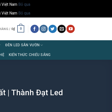
i Việt Nam
Bỏ qua
i Việt Nam
Bỏ qua
0
HÀNG /
0
₫
ĐÈN LED SÂN VƯỜN
 HỆ
KIẾN THỨC CHIẾU SÁNG
t | Thành Đạt Led