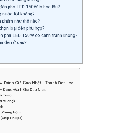
 đèn pha LED 150W là bao lâu?
 nước tốt không?
n phẩm như thế nào?
họn loại đèn phù hợp?
èn pha LED 150W có cạnh tranh không?
ua đèn ở đâu?
t
w Đánh Giá Cao Nhất | Thành Đạt Led
0w Được Đánh Giá Cao Nhất
ọi Tròn)
ọi Vuông)
nh
 (Khung Hộp)
(Chip Philips)