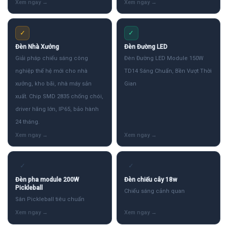
✓
✓
Đèn Nhà Xưởng
Đèn Đường LED
Giải pháp chiếu sáng công
Đèn Đường LED Module 150W
nghiệp thế hệ mới cho nhà
TD14 Sáng Chuẩn, Bền Vượt Thời
xưởng, kho bãi, nhà máy sản
Gian
xuất. Chip SMD 2835 chống chói,
driver hãng lớn, IP65, bảo hành
24 tháng.
✓
✓
Đèn pha module 200W
Đèn chiếu cây 18w
Pickleball
Chiếu sáng cảnh quan
Sân Pickleball tiêu chuẩn