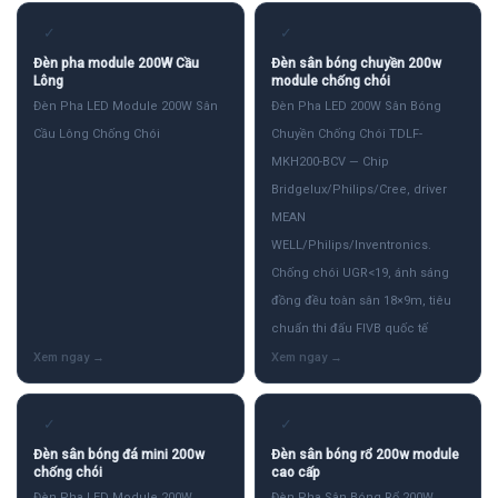
✓
✓
Đèn pha module 200W Cầu
Đèn sân bóng chuyền 200w
Lông
module chống chói
Đèn Pha LED Module 200W Sân
Đèn Pha LED 200W Sân Bóng
Cầu Lông Chống Chói
Chuyền Chống Chói TDLF-
MKH200-BCV — Chip
Bridgelux/Philips/Cree, driver
MEAN
WELL/Philips/Inventronics.
Chống chói UGR<19, ánh sáng
đồng đều toàn sân 18×9m, tiêu
chuẩn thi đấu FIVB quốc tế
✓
✓
Đèn sân bóng đá mini 200w
Đèn sân bóng rổ 200w module
chống chói
cao cấp
Đèn Pha LED Module 200W
Đèn Pha Sân Bóng Rổ 200W