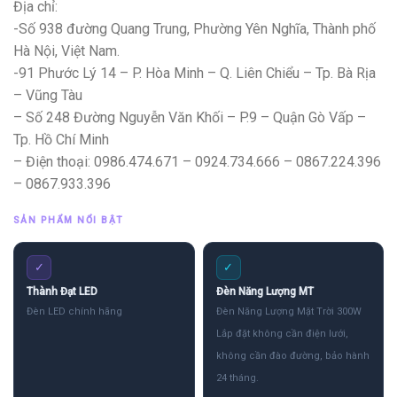
Địa chỉ:
-Số 938 đường Quang Trung, Phường Yên Nghĩa, Thành phố
Hà Nội, Việt Nam.
-91 Phước Lý 14 – P. Hòa Minh – Q. Liên Chiểu – Tp. Bà Rịa
– Vũng Tàu
– Số 248 Đường Nguyễn Văn Khối – P.9 – Quận Gò Vấp –
Tp. Hồ Chí Minh
– Điện thoại: 0986.474.671 – 0924.734.666 – 0867.224.396
– 0867.933.396
SẢN PHẨM NỔI BẬT
✓
✓
Thành Đạt LED
Đèn Năng Lượng MT
Đèn LED chính hãng
Đèn Năng Lượng Mặt Trời 300W
Lắp đặt không cần điện lưới,
không cần đào đường, bảo hành
24 tháng.