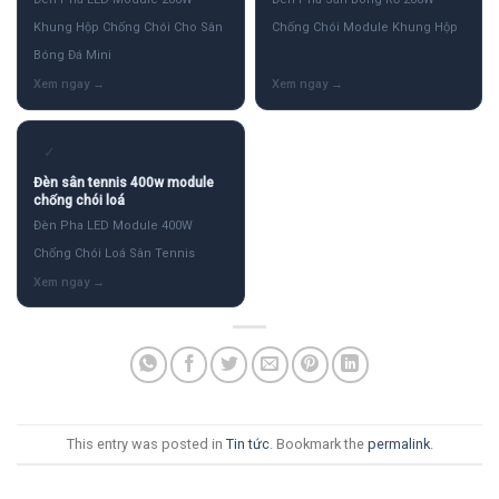
Khung Hộp Chống Chói Cho Sân
Chống Chói Module Khung Hộp
Bóng Đá Mini
✓
Đèn sân tennis 400w module
chống chói loá
Đèn Pha LED Module 400W
Chống Chói Loá Sân Tennis
This entry was posted in
Tin tức
. Bookmark the
permalink
.