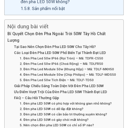
đèn pha LED 50W không?
1.5.8.
Sản phẩm nổi bật
Nội dung bài viết
Bí Quyết Chọn Đèn Pha Ngoài Trời 50W Tây Hồ Chất
Lượng
Tại Sao Nên Chọn Đèn Pha LED 50W Cho Tây Hồ?
Các Loại Đèn Pha LED 50W Phổ Biến Tại Thành Đạt LED
1. Đèn Pha Led 50w IP66 (Rọi Tròn) – Mã: TDFR-C550
2. Đèn Pha Led 50w IP66 (Choá Rộng) – Mã: TDLFR50
3. Đèn Pha Led Module 50w (Khung Hộp) – Mã: TDLF-MKH50
4. Đèn Pha Led Module 50w (Chip Philips) – Mã: TDLF-MDS50
5. Đèn Pha Led 50w Tích Điện – Mã: TDLF-TD50
Giải Pháp Chiếu Sáng Toàn Diện Với Đèn Pha LED 50W
Ưu Điểm Vượt Trội Của Đèn Pha LED 50W Thành Đạt LED
FAQ – Câu Hỏi Thường Gặp
1. Đèn pha LED 50W có phù hợp với không gian nhỏ không?
2. Đèn pha LED 50W có dễ lắp đặt không?
3. Đèn pha LED 50W có cần bảo trì thường xuyên không?
4. Đèn pha LED 50W có gây chói mắt không?
5. Nên chọn đèn pha LED 50W có chỉ số IP nào?