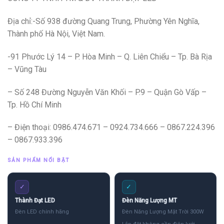
Địa chỉ:-Số 938 đường Quang Trung, Phường Yên Nghĩa,
Thành phố Hà Nội, Việt Nam.
-91 Phước Lý 14 – P. Hòa Minh – Q. Liên Chiểu – Tp. Bà Rịa
– Vũng Tàu
– Số 248 Đường Nguyễn Văn Khối – P.9 – Quận Gò Vấp –
Tp. Hồ Chí Minh
– Điện thoại: 0986.474.671 – 0924.734.666 – 0867.224.396
– 0867.933.396
SẢN PHẨM NỔI BẬT
✓
✓
Thành Đạt LED
Đèn Năng Lượng MT
Đèn LED chính hãng
Đèn Năng Lượng Mặt Trời 300W