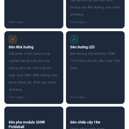
Lắp đặt không cần điện lưới,
không cần đào đường, bảo hành
24 tháng.
✓
✓
Đèn Nhà Xưởng
Đèn Đường LED
Giải pháp chiếu sáng công
Đèn Đường LED Module 150W
nghiệp thế hệ mới cho nhà
TD14 Sáng Chuẩn, Bền Vượt Thời
xưởng, kho bãi, nhà máy sản
Gian
xuất. Chip SMD 2835 chống chói,
driver hãng lớn, IP65, bảo hành
24 tháng.
✓
✓
Đèn pha module 200W
Đèn chiếu cây 18w
Pickleball
Chiếu sáng cảnh quan