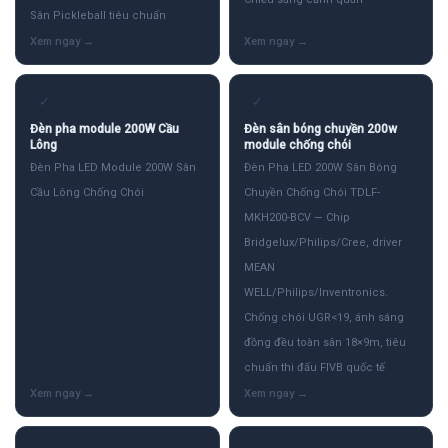
Sân Pickleball tiêu chuẩn
✓
✓
Đèn pha module 200W Cầu
Đèn sân bóng chuyền 200w
Lông
module chống chói
Đèn Pha LED Module 200W Sân
Đèn Pha LED 200W Sân Bóng
Cầu Lông Chống Chói
Chuyền Chống Chói TDLF-
MKH200-BCV — Chip
Bridgelux/Philips/Cree, driver
MEAN
WELL/Philips/Inventronics.
Chống chói UGR<19, ánh sáng
đồng đều toàn sân 18×9m, tiêu
chuẩn thi đấu FIVB quốc tế