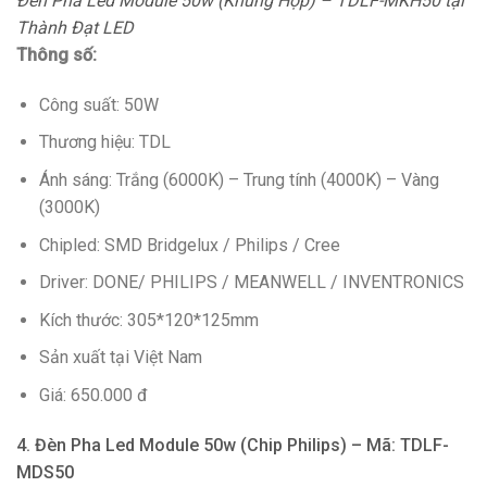
Đèn Pha Led Module 50w (Khung Hộp) – TDLF-MKH50 tại
Thành Đạt LED
Thông số:
Công suất: 50W
Thương hiệu: TDL
Ánh sáng: Trắng (6000K) – Trung tính (4000K) – Vàng
(3000K)
Chipled: SMD Bridgelux / Philips / Cree
Driver: DONE/ PHILIPS / MEANWELL / INVENTRONICS
Kích thước: 305*120*125mm
Sản xuất tại Việt Nam
Giá: 650.000 đ
4. Đèn Pha Led Module 50w (Chip Philips) – Mã: TDLF-
MDS50