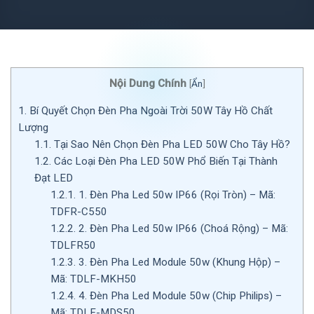
Nội Dung Chính
[
Ẩn
]
1.
Bí Quyết Chọn Đèn Pha Ngoài Trời 50W Tây Hồ Chất
Lượng
1.1.
Tại Sao Nên Chọn Đèn Pha LED 50W Cho Tây Hồ?
1.2.
Các Loại Đèn Pha LED 50W Phổ Biến Tại Thành
Đạt LED
1.2.1.
1. Đèn Pha Led 50w IP66 (Rọi Tròn) – Mã:
TDFR-C550
1.2.2.
2. Đèn Pha Led 50w IP66 (Choá Rộng) – Mã:
TDLFR50
1.2.3.
3. Đèn Pha Led Module 50w (Khung Hộp) –
Mã: TDLF-MKH50
1.2.4.
4. Đèn Pha Led Module 50w (Chip Philips) –
Mã: TDLF-MDS50