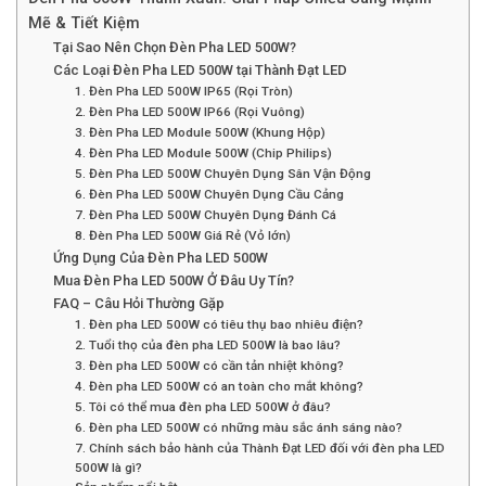
Mẽ & Tiết Kiệm
Tại Sao Nên Chọn Đèn Pha LED 500W?
Các Loại Đèn Pha LED 500W tại Thành Đạt LED
1. Đèn Pha LED 500W IP65 (Rọi Tròn)
2. Đèn Pha LED 500W IP66 (Rọi Vuông)
3. Đèn Pha LED Module 500W (Khung Hộp)
4. Đèn Pha LED Module 500W (Chip Philips)
5. Đèn Pha LED 500W Chuyên Dụng Sân Vận Động
6. Đèn Pha LED 500W Chuyên Dụng Cầu Cảng
7. Đèn Pha LED 500W Chuyên Dụng Đánh Cá
8. Đèn Pha LED 500W Giá Rẻ (Vỏ lớn)
Ứng Dụng Của Đèn Pha LED 500W
Mua Đèn Pha LED 500W Ở Đâu Uy Tín?
FAQ – Câu Hỏi Thường Gặp
1. Đèn pha LED 500W có tiêu thụ bao nhiêu điện?
2. Tuổi thọ của đèn pha LED 500W là bao lâu?
3. Đèn pha LED 500W có cần tản nhiệt không?
4. Đèn pha LED 500W có an toàn cho mắt không?
5. Tôi có thể mua đèn pha LED 500W ở đâu?
6. Đèn pha LED 500W có những màu sắc ánh sáng nào?
7. Chính sách bảo hành của Thành Đạt LED đối với đèn pha LED
500W là gì?