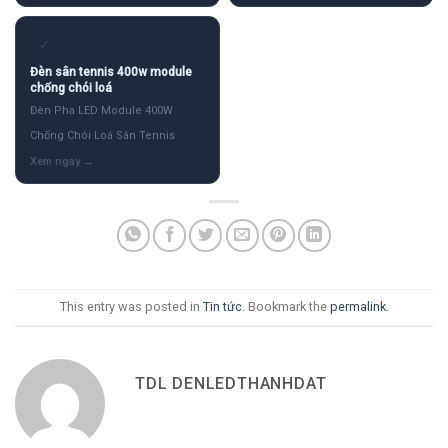
✓
Đèn sân tennis 400w module
chống chói loá
Đèn Pha LED Module 400W
Chống Chói Loá Sân Tennis
This entry was posted in
Tin tức
. Bookmark the
permalink
.
TDL DENLEDTHANHDAT