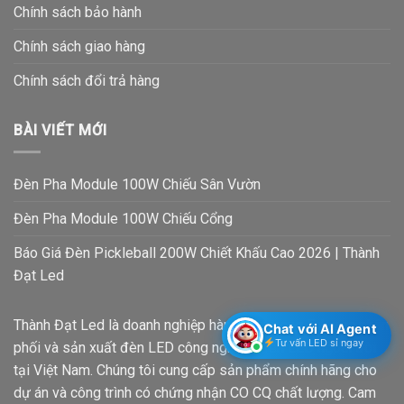
Chính sách bảo hành
Chính sách giao hàng
Chính sách đổi trả hàng
BÀI VIẾT MỚI
Đèn Pha Module 100W Chiếu Sân Vườn
Đèn Pha Module 100W Chiếu Cổng
Báo Giá Đèn Pickleball 200W Chiết Khấu Cao 2026 | Thành
Đạt Led
Thành Đạt Led là doanh nghiệp hàng đầu trong lĩnh vực phân
Chat với AI Agent
Tư vấn LED sỉ ngay
phối và sản xuất đèn LED công nghiệp, đèn LED ngoài trời
tại Việt Nam. Chúng tôi cung cấp sản phẩm chính hãng cho
dự án và công trình có chứng nhận CO CQ chất lượng. Cam