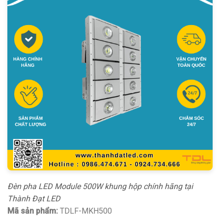
Đèn pha LED Module 500W khung hộp chính hãng tại
Thành Đạt LED
Mã sản phẩm:
TDLF-MKH500