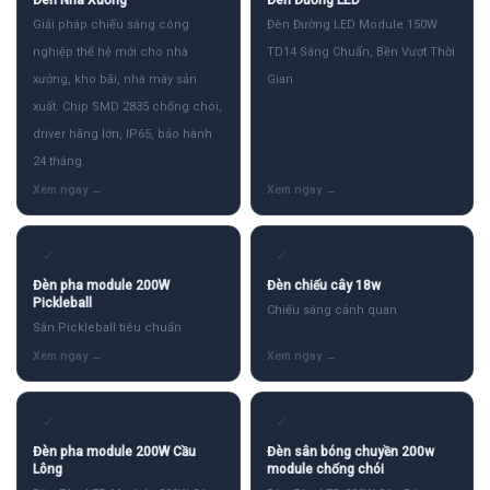
Giải pháp chiếu sáng công
Đèn Đường LED Module 150W
nghiệp thế hệ mới cho nhà
TD14 Sáng Chuẩn, Bền Vượt Thời
xưởng, kho bãi, nhà máy sản
Gian
xuất. Chip SMD 2835 chống chói,
driver hãng lớn, IP65, bảo hành
24 tháng.
✓
✓
Đèn pha module 200W
Đèn chiếu cây 18w
Pickleball
Chiếu sáng cảnh quan
Sân Pickleball tiêu chuẩn
✓
✓
Đèn pha module 200W Cầu
Đèn sân bóng chuyền 200w
Lông
module chống chói