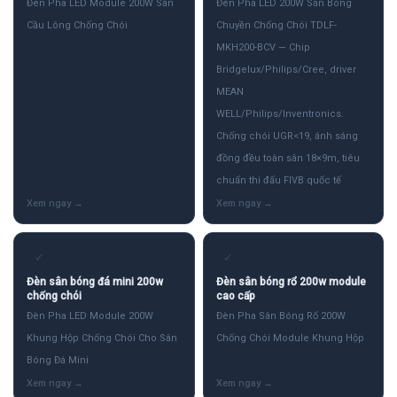
Đèn Pha LED Module 200W Sân
Đèn Pha LED 200W Sân Bóng
Cầu Lông Chống Chói
Chuyền Chống Chói TDLF-
MKH200-BCV — Chip
Bridgelux/Philips/Cree, driver
MEAN
WELL/Philips/Inventronics.
Chống chói UGR<19, ánh sáng
đồng đều toàn sân 18×9m, tiêu
chuẩn thi đấu FIVB quốc tế
✓
✓
Đèn sân bóng đá mini 200w
Đèn sân bóng rổ 200w module
chống chói
cao cấp
Đèn Pha LED Module 200W
Đèn Pha Sân Bóng Rổ 200W
Khung Hộp Chống Chói Cho Sân
Chống Chói Module Khung Hộp
Bóng Đá Mini