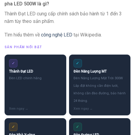
pha LED 500W là gì?
Thành Đạt LED cung cấp chính sách bảo hành từ 1 đến 3
năm tùy theo sản phẩm.
Tìm hiểu thêm về
công nghệ LED
tại Wikipedia.
SẢN PHẨM NỔI BẬT
✓
✓
Thành Đạt LED
Đèn Năng Lượng MT
Đèn LED chính hãng
Đèn Năng Lượng Mặt Trời 300W
Lắp đặt không cần điện lưới,
không cần đào đường, bảo hành
24 tháng.
✓
✓
Đèn Nhà Xưởng
Đèn Đường LED