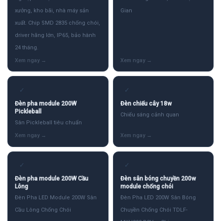
xưởng, kho bãi, nhà máy sản
Gian
xuất. Chip SMD 2835 chống chói,
driver hãng lớn, IP65, bảo hành
24 tháng.
✓
✓
Đèn pha module 200W
Đèn chiếu cây 18w
Pickleball
Chiếu sáng cảnh quan
Sân Pickleball tiêu chuẩn
✓
✓
Đèn pha module 200W Cầu
Đèn sân bóng chuyền 200w
Lông
module chống chói
Đèn Pha LED Module 200W Sân
Đèn Pha LED 200W Sân Bóng
Cầu Lông Chống Chói
Chuyền Chống Chói TDLF-