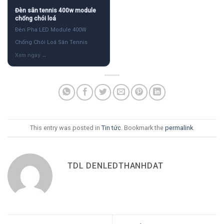
Đèn sân tennis 400w module
chống chói loá
Đèn Pha LED Module 400W
Chống Chói Loá Sân Tennis
This entry was posted in
Tin tức
. Bookmark the
permalink
.
TDL DENLEDTHANHDAT