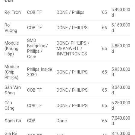
ĐÈN
5.490.000
Rọi Tròn
COB TF
DONE / Philips
65
đ
Rọi
5.160.000
COB TF
DONE / PHILIPS
66
Vuông
đ
SMD
Module
DONE/ PHILIPS /
Bridgelux /
4.850.000
(Khung
MEANWELL /
65
Philips /
đ
Hộp)
INVENTRONICS
Cree
Module
Philips Inside
5.930.000
(Chip
DONE / PHILIPS
65
3030
đ
Philips)
Sân Vận
8.340.000
COB TF
DONE / PHILIPS
65
Động
đ
Cầu
5.250.000
COB TF
DONE / PHILIPS
65
Cảng
đ
7.040.000
Đánh Cá
COB
Done
65
đ
Giá Rẻ
3.100.000