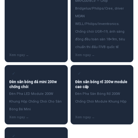
MKH200-BCV — Chip
Bridgelux/Philips/Cree, driver
MEAN
WELL/Philips/Inventronics.
Chống chói UGR<19, ánh sáng
đồng đều toàn sân 18×9m, tiêu
chuẩn thi đấu FIVB quốc tế
✓
✓
Đèn sân bóng đá mini 200w
Đèn sân bóng rổ 200w module
chống chói
cao cấp
Đèn Pha LED Module 200W
Đèn Pha Sân Bóng Rổ 200W
Khung Hộp Chống Chói Cho Sân
Chống Chói Module Khung Hộp
Bóng Đá Mini
✓