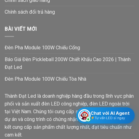
Chính sách giao hàng
Chính sách đổi trả hàng
BÀI VIẾT MỚI
Đèn Pha Module 100W Chiếu Cổng
Báo Giá Đèn Pickleball 200W Chiết Khấu Cao 2026 | Thành
Đạt Led
Đèn Pha Module 100W Chiếu Tòa Nhà
Thành Đạt Led là doanh nghiệp hàng đầu trong lĩnh vực phân
phối và sản xuất đèn LED công nghiệp, đèn LED ngoài trời
tại Việt Nam. Chúng tôi cung cấp sản phẩm chính hãng cho
Chat với AI Agent
Tư vấn LED sỉ ngay
dự án và công trình có chứng nhận CO CQ chất lượng. Cam
kết cung cấp sản phẩm chất lượng nhất, đạt tiêu chuẩn như
cam kết.