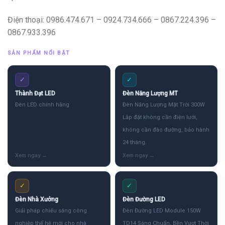
Điện thoại: 0986.474.671 – 0924.734.666 – 0867.224.396 –
0867.933.396
SẢN PHẨM NỔI BẬT
✓
✓
Thành Đạt LED
Đèn Năng Lượng MT
Đèn LED chính hãng
Đèn Năng Lượng Mặt Trời 300W
Lắp đặt không cần điện lưới,
không cần đào đường, bảo hành
24 tháng.
✓
✓
Đèn Nhà Xưởng
Đèn Đường LED
Giải pháp chiếu sáng công
Đèn Đường LED Module 150W
nghiệp thế hệ mới cho nhà
TD14 Sáng Chuẩn, Bền Vượt Thời