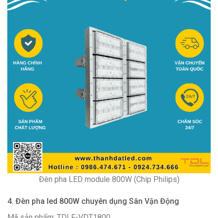
Đèn pha LED module 800W (Chip Philips)
4. Đèn pha led 800W chuyên dụng Sân Vận Động
Mã sản phẩm: TDLF-VDT1800