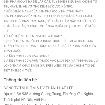
ĐÈN PHA 800W KHÁ DỄ LẮP ĐẶT. TUY NHIÊN, NẾU BẠN KHÔNG TỰ
TIN, HÃY LIÊN HỆ VỚI THỢ ĐIỆN ĐỂ ĐƯỢC HỖ TRỢ.
CHẾ ĐỘ BẢO HÀNH CỦA ĐÈN PHA 800W NHƯ THẾ NÀO?
ĐÈN PHA 800W CỦA THÀNH ĐẠT LED ĐƯỢC BẢO HÀNH 2 NĂM.
TRONG THỜI GIAN BẢO HÀNH, NẾU SẢN PHẨM GẶP SỰ CỐ DO LỖI
NHÀ SẢN XUẤT, CHÚNG TÔI SẼ SỬA CHỮA HOẶC THAY THẾ MIỄN
PHÍ.
TÔI CÓ THỂ MUA ĐÈN PHA 800W Ở ĐÂU?
BẠN CÓ THỂ MUA ĐÈN PHA 800W TRỰC TIẾP TẠI WEBSITE CỦA
THÀNH ĐẠT LED HOẶC THÔNG QUA CÁC ĐẠI LÝ PHÂN PHỐI TRÊN
TOÀN QUỐC.
GIÁ ĐÈN PHA 800W BAO NHIÊU?
GIÁ ĐÈN PHA 800W PHỤ THUỘC VÀO LOẠI ĐÈN VÀ TÍNH NĂNG. VUI
LÒNG THAM KHẢO BẢNG GIÁ TRÊN WEBSITE CỦA CHÚNG TÔI ĐỂ
BIẾT THÊM CHI TIẾT.
Thông tin liên hệ
CÔNG TY TNHH TM & DV THÀNH ĐẠT LED
Địa chỉ:-Số 938 đường Quang Trung, Phường Yên Nghĩa,
Thành phố Hà Nội, Việt Nam.