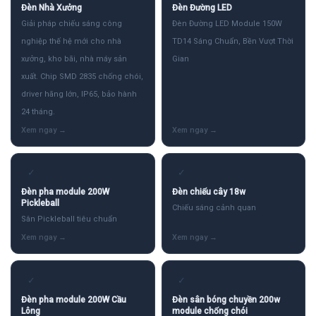
Đèn Nhà Xưởng
Đèn Đường LED
Giải pháp chiếu sáng công
Đèn Đường LED Module 150W
nghiệp thế hệ mới cho nhà
TD14 Sáng Chuẩn, Bền Vượt Thời
xưởng, kho bãi, nhà máy sản
Gian
xuất. Chip SMD 2835 chống chói,
driver hãng lớn, IP65, bảo hành
24 tháng.
✓
✓
Đèn pha module 200W
Đèn chiếu cây 18w
Pickleball
Chiếu sáng cảnh quan
Sân Pickleball tiêu chuẩn
✓
✓
Đèn pha module 200W Cầu
Đèn sân bóng chuyền 200w
Lông
module chống chói