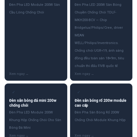
Đèn Pha LED Module 200W Sân
Đèn Pha LED 200W Sân Bóng
Cầu Lông Chống Chói
Chuyền Chống Chói TDLF-
MKH200-BCV — Chip
Bridgelux/Philips/Cree, driver
MEAN
WELL/Philips/Inventronics.
Chống chói UGR<19, ánh sáng
đồng đều toàn sân 18×9m, tiêu
chuẩn thi đấu FIVB quốc tế
✓
✓
Đèn sân bóng đá mini 200w
Đèn sân bóng rổ 200w module
chống chói
cao cấp
Đèn Pha LED Module 200W
Đèn Pha Sân Bóng Rổ 200W
Khung Hộp Chống Chói Cho Sân
Chống Chói Module Khung Hộp
Bóng Đá Mini