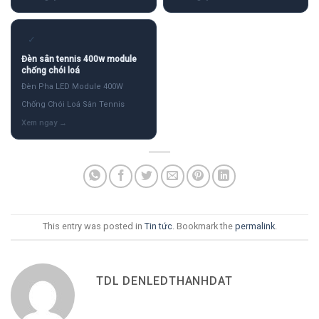
✓
Đèn sân tennis 400w module
chống chói loá
Đèn Pha LED Module 400W
Chống Chói Loá Sân Tennis
This entry was posted in
Tin tức
. Bookmark the
permalink
.
TDL DENLEDTHANHDAT