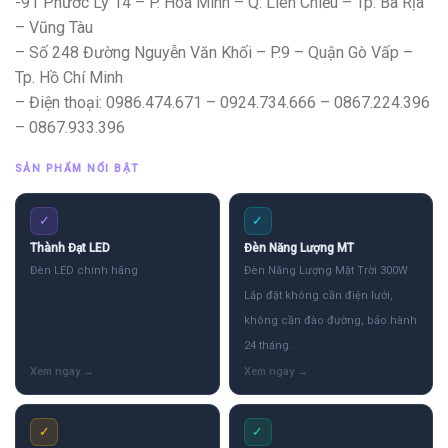
-91 Phước Lý 14 – P. Hòa Minh – Q. Liên Chiểu – Tp. Bà Rịa
– Vũng Tàu
– Số 248 Đường Nguyễn Văn Khối – P.9 – Quận Gò Vấp –
Tp. Hồ Chí Minh
– Điện thoại: 0986.474.671 – 0924.734.666 – 0867.224.396
– 0867.933.396
SẢN PHẨM NỔI BẬT
✓
✓
Thành Đạt LED
Đèn Năng Lượng MT
Đèn LED chính hãng
Đèn Năng Lượng Mặt Trời 300W
Lắp đặt không cần điện lưới,
không cần đào đường, bảo hành
24 tháng.
✓
✓