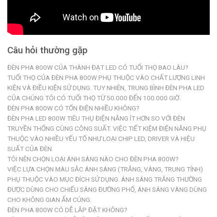
Câu hỏi thường gặp
ĐÈN PHA 800W CỦA THÀNH ĐẠT LED CÓ TUỔI THỌ BAO LÂU?
TUỔI THỌ CỦA ĐÈN PHA 800W PHỤ THUỘC VÀO CHẤT LƯỢNG LINH
KIỆN VÀ ĐIỀU KIỆN SỬ DỤNG. TUY NHIÊN, TRUNG BÌNH ĐÈN PHA LED
CỦA CHÚNG TÔI CÓ TUỔI THỌ TỪ 50.000 ĐẾN 100.000 GIỜ.
ĐÈN PHA 800W CÓ TỐN ĐIỆN NHIỀU KHÔNG?
ĐÈN PHA LED 800W TIÊU THỤ ĐIỆN NĂNG ÍT HƠN SO VỚI ĐÈN
TRUYỀN THỐNG CÙNG CÔNG SUẤT. VIỆC TIẾT KIỆM ĐIỆN NĂNG PHỤ
THUỘC VÀO NHIỀU YẾU TỐ NHƯ LOẠI CHIP LED, DRIVER VÀ HIỆU
SUẤT CỦA ĐÈN.
TÔI NÊN CHỌN LOẠI ÁNH SÁNG NÀO CHO ĐÈN PHA 800W?
VIỆC LỰA CHỌN MÀU SẮC ÁNH SÁNG (TRẮNG, VÀNG, TRUNG TÍNH)
PHỤ THUỘC VÀO MỤC ĐÍCH SỬ DỤNG. ÁNH SÁNG TRẮNG THƯỜNG
ĐƯỢC DÙNG CHO CHIẾU SÁNG ĐƯỜNG PHỐ, ÁNH SÁNG VÀNG DÙNG
CHO KHÔNG GIAN ẤM CÚNG.
ĐÈN PHA 800W CÓ DỄ LẮP ĐẶT KHÔNG?